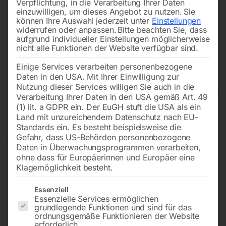
Verpflichtung, in die Verarbeitung Ihrer Daten
einzuwilligen, um dieses Angebot zu nutzen.
Sie
können Ihre Auswahl jederzeit unter
Einstellungen
widerrufen oder anpassen.
Bitte beachten Sie, dass
aufgrund individueller Einstellungen möglicherweise
nicht alle Funktionen der Website verfügbar sind.
Einige Services verarbeiten personenbezogene
Daten in den USA. Mit Ihrer Einwilligung zur
Nutzung dieser Services willigen Sie auch in die
Verarbeitung Ihrer Daten in den USA gemäß Art. 49
(1) lit. a GDPR ein. Der EuGH stuft die USA als ein
Land mit unzureichendem Datenschutz nach EU-
Axialventilator MV 400 P
Standards ein. Es besteht beispielsweise die
Gefahr, dass US-Behörden personenbezogene
Daten in Überwachungsprogrammen verarbeiten,
ohne dass für Europäerinnen und Europäer eine
Klagemöglichkeit besteht.
Tragbares, robustes Gerät
Es folgt eine Liste der Service-Gruppen, für die eine Einwilligun
Essenziell
Essenzielle Services ermöglichen
€
270,00
grundlegende Funktionen und sind für das
ordnungsgemäße Funktionieren der Website
erforderlich.