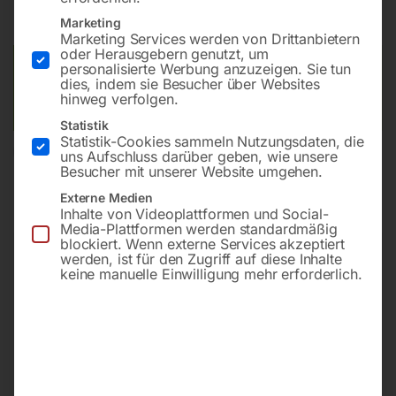
inkl. MwSt.
zzgl.
Versandkosten
Lieferzeit:
Versandbereit in KW 37/2026
Marketing
Marketing Services werden von Drittanbietern
oder Herausgebern genutzt, um
Versandkosten Standard (Österreich):
€
40,00
personalisierte Werbung anzuzeigen. Sie tun
dies, indem sie Besucher über Websites
Bitte beachten Sie: Die Versandkosten gelten für Österreich.
hinweg verfolgen.
Andere Länder können abweichen.
Statistik
Statistik-Cookies sammeln Nutzungsdaten, die
In den Warenkorb
uns Aufschluss darüber geben, wie unsere
Besucher mit unserer Website umgehen.
Externe Medien
Inhalte von Videoplattformen und Social-
Media-Plattformen werden standardmäßig
Sie haben Fragen zu diesem
blockiert. Wenn externe Services akzeptiert
werden, ist für den Zugriff auf diese Inhalte
Artikel?
keine manuelle Einwilligung mehr erforderlich.
Gerne helfen wir Ihnen weiter.
Anfrageformular
office@horntec.at