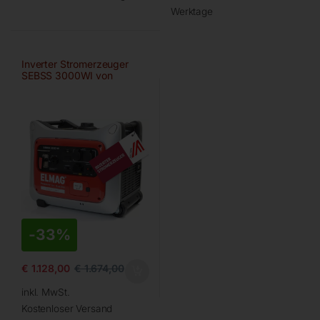
Werktage
Inverter Stromerzeuger
SEBSS 3000WI von
ELMAG
-
33%
€
1.128,00
€
1.674,00
inkl. MwSt.
Kostenloser Versand