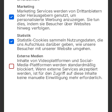
Autom. Wasserschlauchaufroller
Marketing
Marketing Services werden von Drittanbietern
ROLL WATER MEGA 20/16
oder Herausgebern genutzt, um
personalisierte Werbung anzuzeigen. Sie tun
dies, indem sie Besucher über Websites
hinweg verfolgen.
Statistik
Schlauchqualität PVC
Statistik-Cookies sammeln Nutzungsdaten, die
Schlauchdurchmesser (15 mm) 5/8 Zoll
uns Aufschluss darüber geben, wie unsere
Besucher mit unserer Website umgehen.
Schlauchlänge 20 m
Externe Medien
Inhalte von Videoplattformen und Social-
Media-Plattformen werden standardmäßig
€
282,00
blockiert. Wenn externe Services akzeptiert
€
344,40
werden, ist für den Zugriff auf diese Inhalte
keine manuelle Einwilligung mehr erforderlich.
inkl. MwSt.
zzgl.
Versandkosten
Lieferzeit:
ca. 2 - 3 Tage
Versandkosten Standard (Österreich):
€
10,00
Bitte beachten Sie: Die Versandkosten gelten für Österreich.
Andere Länder können abweichen.