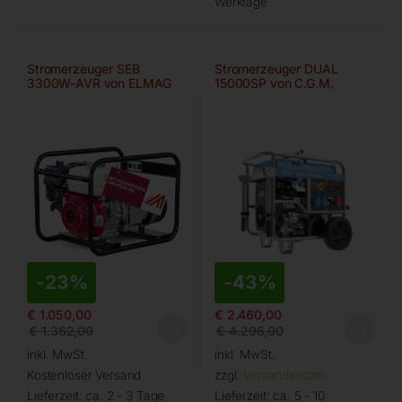
Werktage
Stromerzeuger SEB
Stromerzeuger DUAL
3300W-AVR von ELMAG
15000SP von C.G.M.
-
23%
-
43%
€
1.050,00
€
2.460,00
€
1.362,00
€
4.296,00
inkl. MwSt.
inkl. MwSt.
Kostenloser Versand
zzgl.
Versandkosten
Lieferzeit:
ca. 2 - 3 Tage
Lieferzeit:
ca. 5 - 10