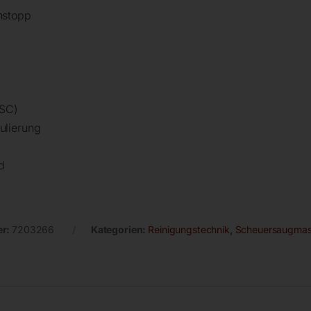
nstopp
ESC)
ulierung
d
er:
7203266
Kategorien:
Reinigungstechnik
,
Scheuersaugmas