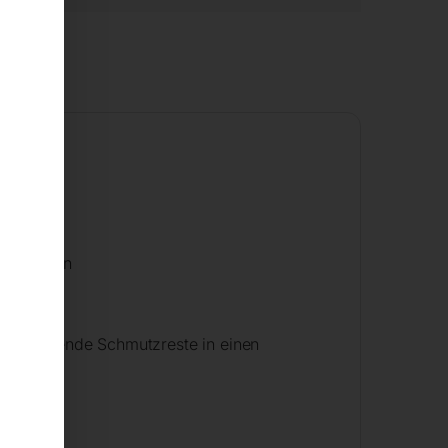
tung
ehrbürsten
t anhaftende Schmutzreste in einen