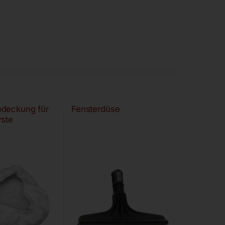
deckung für
Fensterdüse
rste