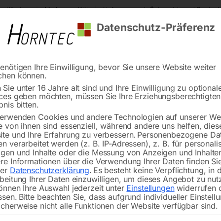
s Kärnten
Markenqualität
Lieferung nach Österreich und Deutsch
Datenschutz-Präferenz
enötigen Ihre Einwilligung, bevor Sie unsere Website weiter
chen können.
Reinigung
Schweißen
Stadtmobiliar
Stein
Sie unter 16 Jahre alt sind und Ihre Einwilligung zu optional
ces geben möchten, müssen Sie Ihre Erziehungsberechtigte
fsitzscheuersaugmaschine ASSM 6500 CY PLUS
bnis bitten.
erwenden Cookies und andere Technologien auf unserer Web
🔍
e von ihnen sind essenziell, während andere uns helfen, dies
te und Ihre Erfahrung zu verbessern.
Personenbezogene Da
Aufsitzscheuer
n verarbeitet werden (z. B. IP-Adressen), z. B. für personalis
gen und Inhalte oder die Messung von Anzeigen und Inhalte
re Informationen über die Verwendung Ihrer Daten finden Sie
rer
Datenschutzerklärung
.
Es besteht keine Verpflichtung, in 
beitung Ihrer Daten einzuwilligen, um dieses Angebot zu nut
önnen Ihre Auswahl jederzeit unter
Einstellungen
widerrufen 
ssen.
Bitte beachten Sie, dass aufgrund individueller Einstell
In verschiedenen Ausstattungsvarian
cherweise nicht alle Funktionen der Website verfügbar sind.