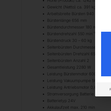
Höhe (Produkt) ca. 1242 mm
Gewicht (Netto) ca. 391 kg
Arbeitsbreite Bürsten 940 mm
Bürstenlänge 656 mm
Bürstendurchmesser 180 mm
Bürstendrehzahl 550 min¯¹
Bürstendruck 30 – 60 kg
Seitenbürsten Durchmesser 330 
Seitenbürsten Drehzahl 65 min¯¹
Seitenbürsten Anzahl 2
Gesamtleistung 2280 W
Leistung Bürstenmotor 600 W
Leistung Vakuumpumpe 560 W
Leistung Antriebsmotor 0,6 kW
Stromversorgung Batterie
Batterietyp 24V
Akkulaufzeit max. 210 min