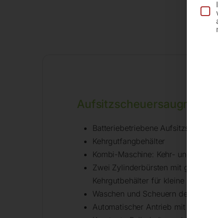
Be
Aufsitzscheuersaugmasc
Batteriebetriebene Aufsitzscheuer
Kehrgutfangbehälter
Kombi-Maschine: Kehr- und Scheue
Zwei Zylinderbürsten mit gegenläu
Kehrgutbehälter für kleine Feststoff
Waschen und Scheuern des Bodens 
Automatischer Antrieb mit hoher Le