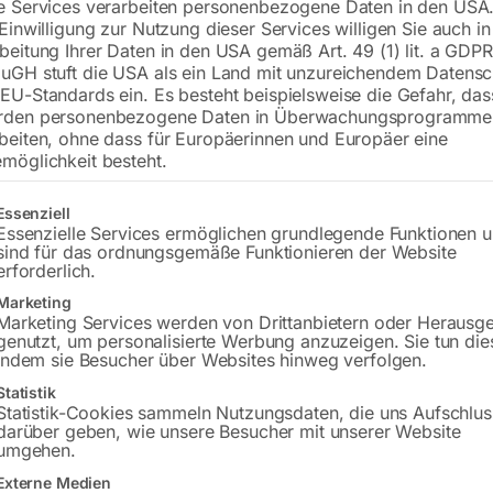
e Services verarbeiten personenbezogene Daten in den USA.
 Einwilligung zur Nutzung dieser Services willigen Sie auch in
€
21.900,00
beitung Ihrer Daten in den USA gemäß Art. 49 (1) lit. a GDPR
uGH stuft die USA als ein Land mit unzureichendem Datensc
inkl. MwSt.
zzgl.
Versandkosten
EU-Standards ein. Es besteht beispielsweise die Gefahr, da
Lieferzeit:
Auf Nachfrage
rden personenbezogene Daten in Überwachungsprogramme
beiten, ohne dass für Europäerinnen und Europäer eine
möglichkeit besteht.
Versandkosten Standard (Österreich):
€
Bitte beachten Sie: Die Versandkosten g
gt eine Liste der Service-Gruppen, für die eine Einwilligung erteilt w
Essenziell
Essenzielle Services ermöglichen grundlegende Funktionen 
sind für das ordnungsgemäße Funktionieren der Website
In den 
erforderlich.
Marketing
Marketing Services werden von Drittanbietern oder Herausg
genutzt, um personalisierte Werbung anzuzeigen. Sie tun die
Sie haben Frag
indem sie Besucher über Websites hinweg verfolgen.
Statistik
Gerne hel
Statistik-Cookies sammeln Nutzungsdaten, die uns Aufschlus
darüber geben, wie unsere Besucher mit unserer Website
umgehen.
Anfrageformular
Externe Medien