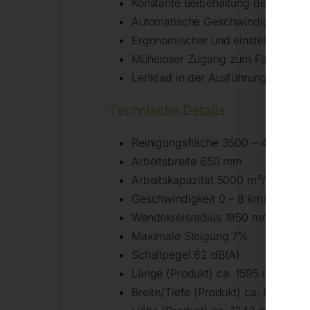
Konstante Beibehaltung der Gesch
Automatische Geschwindigkeitsver
Ergonomischer und einstellbarer Fa
Müheloser Zugang zum Fahrersitz du
Lenkrad in der Ausführung PLUS m
Technische Details
Reinigungsfläche 3500 – 4100 m²
Arbeitsbreite 650 mm
Arbeitskapazität 5000 m²/h
Geschwindigkeit 0 – 8 km/h
Wendekreisradius 1950 mm
Maximale Steigung 7%
Schallpegel 62 dB(A)
Länge (Produkt) ca. 1595 mm
Breite/Tiefe (Produkt) ca. 881 mm