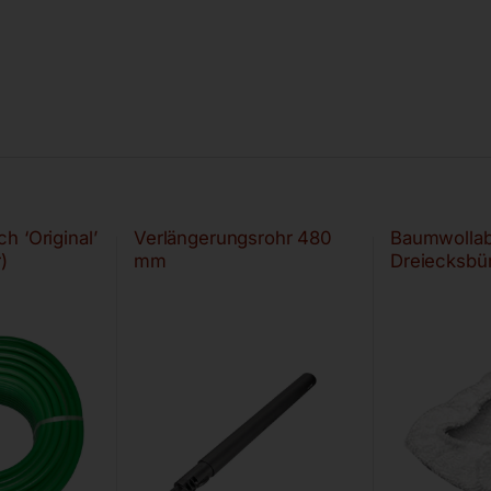
h ‘Original’
Verlängerungsrohr 480
Baumwollab
)
mm
Dreiecksbü