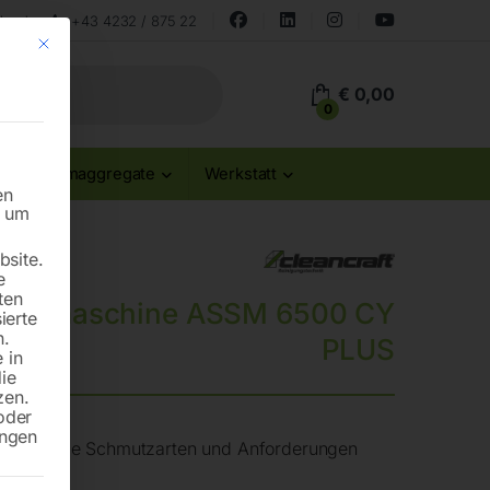
land
+43 4232 / 875 22
Mit diesem Button wird der Dialog geschlossen. Seine Funktionalität ist id
€
0,00
0
Stromaggregate
Werkstatt
en
n um
site.
e
ten
saugmaschine ASSM 6500 CY
ierte
n.
PLUS
 in
die
zen.
oder
ungen
ten für alle Schmutzarten und Anforderungen