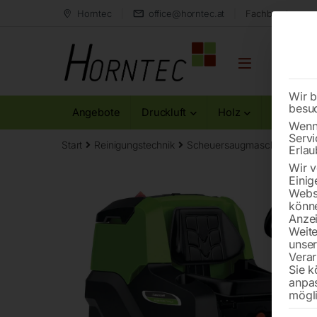
Horntec
office@horntec.at
Fachberatung au
Wir b
besu
Angebote
Druckluft
Holz
Metall
Wenn 
Servi
Start
Reinigungstechnik
Scheuersaugmaschinen
Au
Erlau
Wir v
Einig
Websi
könne
Anzei
Weite
unse
Verar
Sie k
anpa
mögli