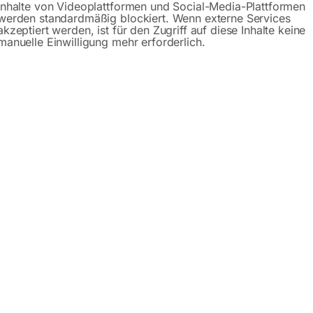
Inhalte von Videoplattformen und Social-Media-Plattformen
werden standardmäßig blockiert. Wenn externe Services
akzeptiert werden, ist für den Zugriff auf diese Inhalte keine
manuelle Einwilligung mehr erforderlich.
schreibung
Produktsicherheit
Betriebsanlei
hine ASSM 6500 CY PLUS
saugmaschine mit zwei Zylinderbürsten und zwei seitlichen K
rfunktion in einem
figer Drehung schrubben nicht nur, sondern kehren auch nich
e
mit Wasser und Reinigungsmittel
istungskraft