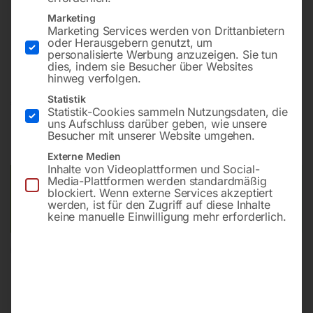
Marketing
Marketing Services werden von Drittanbietern
Batteriebetrieben mit automatischem Antrieb und
oder Herausgebern genutzt, um
Scheibenbürste
personalisierte Werbung anzuzeigen. Sie tun
dies, indem sie Besucher über Websites
hinweg verfolgen.
Statistik
€
6.930,00
Statistik-Cookies sammeln Nutzungsdaten, die
uns Aufschluss darüber geben, wie unsere
inkl. MwSt.
zzgl.
Versandkosten
Besucher mit unserer Website umgehen.
Lieferzeit:
ca. 5 - 10 Werktage
Externe Medien
Inhalte von Videoplattformen und Social-
Media-Plattformen werden standardmäßig
Versandkosten Standard (Österreich):
€
40,00
blockiert. Wenn externe Services akzeptiert
Bitte beachten Sie: Die Versandkosten gelten für Österreich.
werden, ist für den Zugriff auf diese Inhalte
Andere Länder können abweichen.
keine manuelle Einwilligung mehr erforderlich.
In den Warenkorb