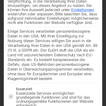
Verpflichtung, in die Verarbeitung Ihrer Daten
einzuwilligen, um dieses Angebot zu nutzen.
Sie
können Ihre Auswahl jederzeit unter
Einstellungen
widerrufen oder anpassen.
Bitte beachten Sie, dass
aufgrund individueller Einstellungen möglicherweise
nicht alle Funktionen der Website verfügbar sind.
Einige Services verarbeiten personenbezogene
Daten in den USA. Mit Ihrer Einwilligung zur
Nutzung dieser Services willigen Sie auch in die
Verarbeitung Ihrer Daten in den USA gemäß Art. 49
(1) lit. a GDPR ein. Der EuGH stuft die USA als ein
Land mit unzureichendem Datenschutz nach EU-
Standards ein. Es besteht beispielsweise die
Gefahr, dass US-Behörden personenbezogene
Daten in Überwachungsprogrammen verarbeiten,
ohne dass für Europäerinnen und Europäer eine
Klagemöglichkeit besteht.
Aufsitzscheuersaugmaschine
Es folgt eine Liste der Service-Gruppen, für die eine Einwilligun
Essenziell
Essenzielle Services ermöglichen
ASSM 560
grundlegende Funktionen und sind für das
ordnungsgemäße Funktionieren der Website
erforderlich.