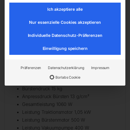
Wendekreisradius 1980 mm
Ich akzeptiere alle
Maximale Steigung 8%
Schallpegel 63 dB(A)
Nur essenzielle Cookies akzeptieren
Vibrationsexpositionswert <2,5 m/s²
Länge (Produkt) ca. 1265 mm
Individuelle Datenschutz-Präferenzen
Breite/Tiefe (Produkt) ca. 600 mm
Einwilligung speichern
Höhe (Produkt) ca. 1030 mm
Gewicht (Netto) ca. 110 kg
Arbeitsbreite Bürsten 560 mm
Präferenzen
Datenschutzerklärung
Impressum
Bürstendurchmesser 560 mm
Borlabs Cookie
Bürstendrehzahl 150 min¯¹
Bürstendruck 15 kg
Anpressdruck Bürsten 13 g/cm²
Gesamtleistung 1060 W
Leistung Traktionsmotor 1,05 kW
Leistung Bürstenmotor 500 W
Leistung Vakuumpumpe 400 W