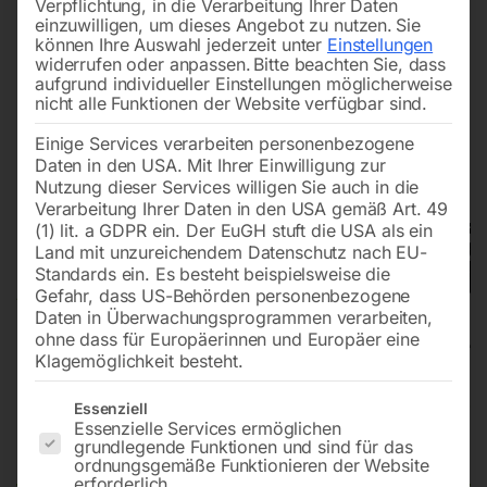
Verpflichtung, in die Verarbeitung Ihrer Daten
einzuwilligen, um dieses Angebot zu nutzen.
Sie
können Ihre Auswahl jederzeit unter
Einstellungen
widerrufen oder anpassen.
Bitte beachten Sie, dass
aufgrund individueller Einstellungen möglicherweise
nicht alle Funktionen der Website verfügbar sind.
Einige Services verarbeiten personenbezogene
Daten in den USA. Mit Ihrer Einwilligung zur
Nutzung dieser Services willigen Sie auch in die
Verarbeitung Ihrer Daten in den USA gemäß Art. 49
(1) lit. a GDPR ein. Der EuGH stuft die USA als ein
Land mit unzureichendem Datenschutz nach EU-
Standards ein. Es besteht beispielsweise die
Gefahr, dass US-Behörden personenbezogene
Daten in Überwachungsprogrammen verarbeiten,
ohne dass für Europäerinnen und Europäer eine
Klagemöglichkeit besteht.
Aufsitzscheuersaugmaschine
Es folgt eine Liste der Service-Gruppen, für die eine Einwilligun
Essenziell
Essenzielle Services ermöglichen
ASSM 1000
grundlegende Funktionen und sind für das
ordnungsgemäße Funktionieren der Website
erforderlich.