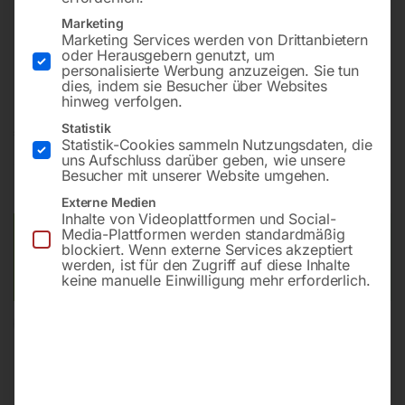
Marketing
Marketing Services werden von Drittanbietern
Batteriebetrieben mit automatischem Antrieb und zwei
oder Herausgebern genutzt, um
Scheibenbürsten
personalisierte Werbung anzuzeigen. Sie tun
dies, indem sie Besucher über Websites
hinweg verfolgen.
Statistik
€
13.020,00
Statistik-Cookies sammeln Nutzungsdaten, die
uns Aufschluss darüber geben, wie unsere
inkl. MwSt.
zzgl.
Versandkosten
Besucher mit unserer Website umgehen.
Lieferzeit:
Auf Nachfrage
Externe Medien
Inhalte von Videoplattformen und Social-
Media-Plattformen werden standardmäßig
Versandkosten Standard (Österreich):
€
40,00
blockiert. Wenn externe Services akzeptiert
Bitte beachten Sie: Die Versandkosten gelten für Österreich.
werden, ist für den Zugriff auf diese Inhalte
Andere Länder können abweichen.
keine manuelle Einwilligung mehr erforderlich.
In den Warenkorb