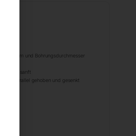
aster 100 mm und Bohrungsdurchmesser
ewegung sanft
bsolut parallel gehoben und gesenkt