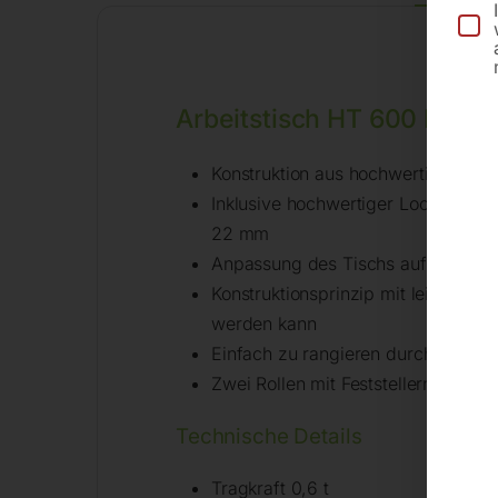
Arbeitstisch HT 600 LAP
Konstruktion aus hochwertigen Stahl
Inklusive hochwertiger Lochraste
22 mm
Anpassung des Tischs auf die gew
Konstruktionsprinzip mit leichtgän
werden kann
Einfach zu rangieren durch vier Sc
Zwei Rollen mit Feststellern ausgest
Technische Details
Tragkraft 0,6 t