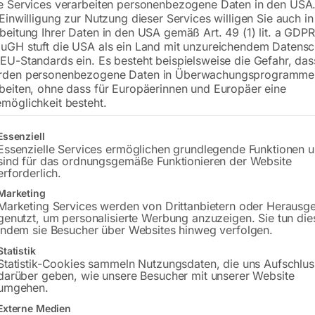
Buche-Multiplex
e Services verarbeiten personenbezogene Daten in den USA.
 Einwilligung zur Nutzung dieser Services willigen Sie auch in
beitung Ihrer Daten in den USA gemäß Art. 49 (1) lit. a GDPR
uGH stuft die USA als ein Land mit unzureichendem Datensc
€
3.780,00
EU-Standards ein. Es besteht beispielsweise die Gefahr, da
rden personenbezogene Daten in Überwachungsprogramme
inkl. MwSt.
zzgl.
Versandkosten
beiten, ohne dass für Europäerinnen und Europäer eine
Lieferzeit:
Versandbereit in KW 41/2026
möglichkeit besteht.
gt eine Liste der Service-Gruppen, für die eine Einwilligung erteilt w
Versandkosten Standard (Österreich):
€
Essenziell
Essenzielle Services ermöglichen grundlegende Funktionen 
Bitte beachten Sie: Die Versandkosten g
sind für das ordnungsgemäße Funktionieren der Website
erforderlich.
Marketing
Marketing Services werden von Drittanbietern oder Herausg
genutzt, um personalisierte Werbung anzuzeigen. Sie tun die
indem sie Besucher über Websites hinweg verfolgen.
Statistik
Statistik-Cookies sammeln Nutzungsdaten, die uns Aufschlus
darüber geben, wie unsere Besucher mit unserer Website
umgehen.
ibung
Produktsicherheit
Betriebsanleitung
Externe Medien