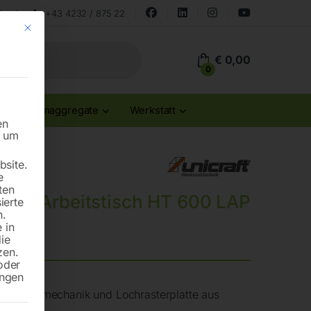
land
+43 4232 / 875 22
Mit diesem Button wird der Dialog geschlossen. Seine Funktionalität ist id
€
0,00
0
Stromaggregate
Werkstatt
en
n um
site.
e
ten
Arbeitstisch HT 600 LAP
ierte
n.
 in
die
zen.
oder
ungen
chscherenmechanik und Lochrasterplatte aus