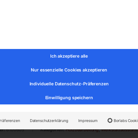
m
Ich akzeptiere alle
Nur essenzielle Cookies akzeptieren
Individuelle Datenschutz-Präferenzen
Einwilligung speichern
0 mm, Buche-Multiplex, Lochraster 100 mm, Bohrungs-Ø 22 
Präferenzen
Datenschutzerklärung
Impressum
Borlabs Cooki
er:
6100605
Kategorien:
Holzbearbeitung
,
Werkstattausstatt