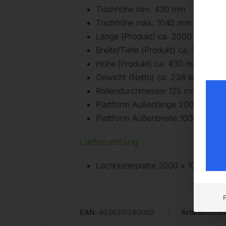
Tischhöhe min. 430 mm
Tischhöhe max. 1040 mm
Länge (Produkt) ca. 2000 mm
Breite/Tiefe (Produkt) ca. 1000 m
Höhe (Produkt) ca. 430 mm
Gewicht (Netto) ca. 238 kg
Rollendurchmesser 125 mm
Plattform Außenlänge 2000 mm
Plattform Außenbreite 1000 mm
Lieferumfang
Lochrasterplatte 2000 x 1000 x 3
EAN:
4036351280002
Artikelnumm