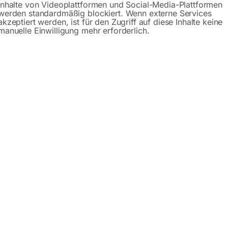
Inhalte von Videoplattformen und Social-Media-Plattformen
werden standardmäßig blockiert. Wenn externe Services
akzeptiert werden, ist für den Zugriff auf diese Inhalte keine
manuelle Einwilligung mehr erforderlich.
profilen für äußerst hohe Stabilität
rplatte 2000 x 1000 x 30 mm aus Buche-Multiplex mit Lochr
ünschte Arbeitshöhe durch Fußhydraulik – Hebe- und Senkb
gigem Scherenmechanismus stellt sicher, dass die Plattform a
hwerlast-Lenkrollen
attet