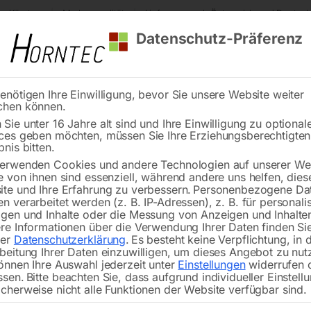
s Kärnten
Markenqualität
Lieferung nach Österreich und Deutsch
Datenschutz-Präferenz
enötigen Ihre Einwilligung, bevor Sie unsere Website weiter
chen können.
Reinigung
Schweißen
Stadtmobiliar
Stein
Sie unter 16 Jahre alt sind und Ihre Einwilligung zu optional
ces geben möchten, müssen Sie Ihre Erziehungsberechtigte
stisch HT 600 LAP
bnis bitten.
erwenden Cookies und andere Technologien auf unserer Web
🔍
e von ihnen sind essenziell, während andere uns helfen, dies
te und Ihre Erfahrung zu verbessern.
Personenbezogene Da
n verarbeitet werden (z. B. IP-Adressen), z. B. für personalis
gen und Inhalte oder die Messung von Anzeigen und Inhalte
re Informationen über die Verwendung Ihrer Daten finden Sie
Nicht vorrätig
rer
Datenschutzerklärung
.
Es besteht keine Verpflichtung, in 
Verfügbarkeit:
beitung Ihrer Daten einzuwilligen, um dieses Angebot zu nut
önnen Ihre Auswahl jederzeit unter
Einstellungen
widerrufen 
ssen.
Bitte beachten Sie, dass aufgrund individueller Einstell
cherweise nicht alle Funktionen der Website verfügbar sind.
fahrbar, höhenverstellbar, mit Einfa