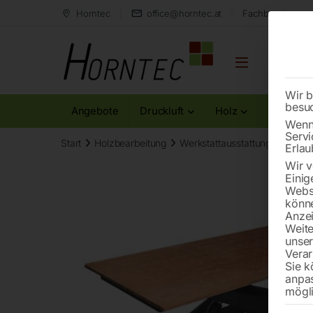
Horntec
office@horntec.at
Fachberatung au
Wir b
besu
Angebote
Druckluft
Holz
Metall
Wenn 
Servi
Start
Holzbearbeitung
Werkstattausstattung
Arbeit
Erlau
Wir v
Einig
Websi
könne
Anzei
Weite
unse
Verar
Sie k
anpa
mögli