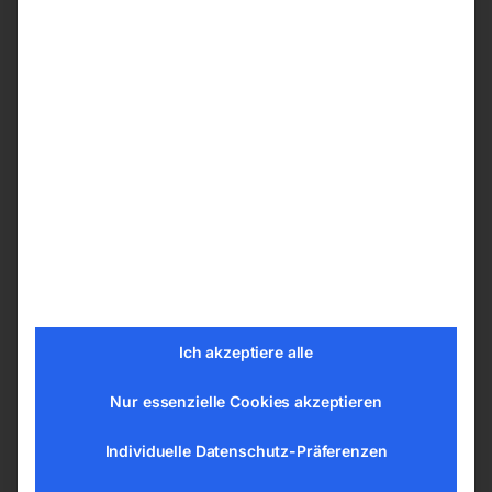
Anpassung des Tischs auf die gewünschte
Arbeitshöhe durch Fußhydraulik – Hebe-
und Senkbewegung sanft
Konstruktionsprinzip mit leichtgängigem
Scherenmechanismus stellt sicher, dass die
Plattform absolut parallel gehoben und
gesenkt werden kann
Einfach zu rangieren durch vier Schwerlast-
Lenkrollen
Zwei Rollen mit Feststellern ausgestattet
Unterschiedliche Arbeitsplatten auf den
Grundrahmen montierbar, sichere Fixierung
Ich akzeptiere alle
durch Steckbolzen
Nur essenzielle Cookies akzeptieren
Technische Details
Individuelle Datenschutz-Präferenzen
Tragkraft 0,6 t