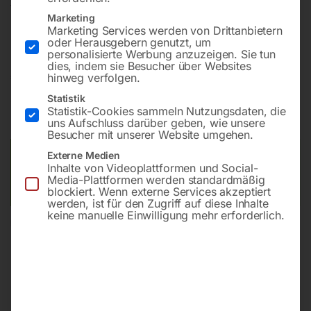
fahrbar und höhenverstellbar, mit
Marketing
Einfachscherenmechanik
Marketing Services werden von Drittanbietern
oder Herausgebern genutzt, um
personalisierte Werbung anzuzeigen. Sie tun
dies, indem sie Besucher über Websites
€
3.360,00
hinweg verfolgen.
Statistik
inkl. MwSt.
zzgl.
Versandkosten
Statistik-Cookies sammeln Nutzungsdaten, die
Lieferzeit:
ca. 5 - 10 Werktage
uns Aufschluss darüber geben, wie unsere
Besucher mit unserer Website umgehen.
Externe Medien
Versandkosten Standard (Österreich):
€
40,00
Inhalte von Videoplattformen und Social-
Bitte beachten Sie: Die Versandkosten gelten für Österreich.
Media-Plattformen werden standardmäßig
Andere Länder können abweichen.
blockiert. Wenn externe Services akzeptiert
werden, ist für den Zugriff auf diese Inhalte
keine manuelle Einwilligung mehr erforderlich.
In den Warenkorb
Sie haben Fragen zu diesem