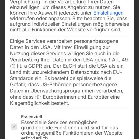
Verpflichtung, in die Verarbeitung Ihrer Daten
einzuwilligen, um dieses Angebot zu nutzen.
Sie
können Ihre Auswahl jederzeit unter
Einstellungen
widerrufen oder anpassen.
Bitte beachten Sie, dass
aufgrund individueller Einstellungen möglicherweise
nicht alle Funktionen der Website verfügbar sind.
Einige Services verarbeiten personenbezogene
Daten in den USA. Mit Ihrer Einwilligung zur
Nutzung dieser Services willigen Sie auch in die
Verarbeitung Ihrer Daten in den USA gemäß Art. 49
(1) lit. a GDPR ein. Der EuGH stuft die USA als ein
Land mit unzureichendem Datenschutz nach EU-
Standards ein. Es besteht beispielsweise die
Gefahr, dass US-Behörden personenbezogene
Daten in Überwachungsprogrammen verarbeiten,
ohne dass für Europäerinnen und Europäer eine
Klagemöglichkeit besteht.
Arbeitstisch HT 600
Es folgt eine Liste der Service-Gruppen, für die eine Einwilligun
Essenziell
Essenzielle Services ermöglichen
grundlegende Funktionen und sind für das
ordnungsgemäße Funktionieren der Website
erforderlich.