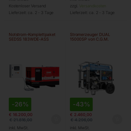
Kostenloser Versand
zzgl.
Versandkosten
Lieferzeit:
ca. 2 - 3 Tage
Lieferzeit:
ca. 2 - 3 Tage
Notstrom-Komplettpaket
Stromerzeuger DUAL
SEDSS 183WDE-ASS
15000SP von C.G.M.
-
26%
-
43%
€
16.200,00
€
2.460,00
€
21.816,00
€
4.296,00
inkl. MwSt.
inkl. MwSt.