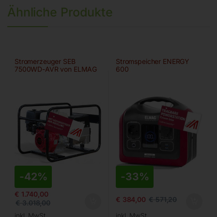
Ähnliche Produkte
Stromerzeuger SEB
Stromspeicher ENERGY
7500WD-AVR von ELMAG
600
-
42%
-
33%
€
1.740,00
€
384,00
€
571,20
€
3.018,00
inkl. MwSt.
inkl. MwSt.