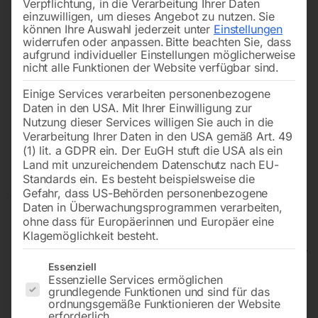
Verpflichtung, in die Verarbeitung Ihrer Daten
einzuwilligen, um dieses Angebot zu nutzen.
Sie
können Ihre Auswahl jederzeit unter
Einstellungen
widerrufen oder anpassen.
Bitte beachten Sie, dass
aufgrund individueller Einstellungen möglicherweise
nicht alle Funktionen der Website verfügbar sind.
Einige Services verarbeiten personenbezogene
Daten in den USA. Mit Ihrer Einwilligung zur
Nutzung dieser Services willigen Sie auch in die
Verarbeitung Ihrer Daten in den USA gemäß Art. 49
(1) lit. a GDPR ein. Der EuGH stuft die USA als ein
Land mit unzureichendem Datenschutz nach EU-
Standards ein. Es besteht beispielsweise die
Gefahr, dass US-Behörden personenbezogene
Daten in Überwachungsprogrammen verarbeiten,
ohne dass für Europäerinnen und Europäer eine
Klagemöglichkeit besteht.
Es folgt eine Liste der Service-Gruppen, für die eine Einwilligun
Essenziell
Essenzielle Services ermöglichen
Arbeitsplatztisch HT 350 S
grundlegende Funktionen und sind für das
ordnungsgemäße Funktionieren der Website
erforderlich.