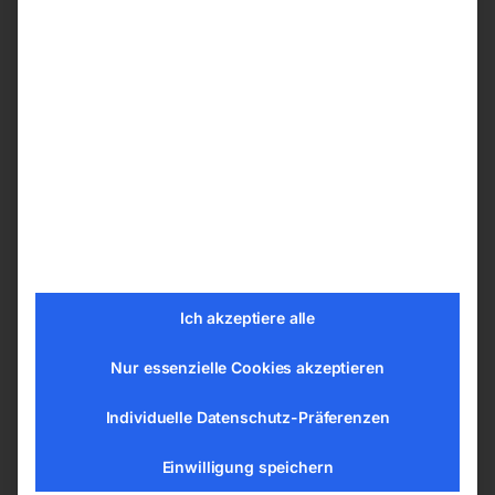
Arbeitshöhe durch Fußhydraulik
Konstruktionsprinzip mit leichtgängigem
Scherenmechanismus stellt sicher, dass die
Plattform absolut parallel gehoben und
gesenkt werden kann
Einfach zu rangieren durch vier Lenkrollen
mit einem Durchmesser von 125 mm
Zwei Rollen mit Feststellern ausgestattet
Unterschiedliche Arbeitsplatten auf den
Grundrahmen montierbar, sichere Fixierung
durch vier Steckbolzen
Ich akzeptiere alle
Erfüllt die Sicherheitskriterien der EN 1570-1
Nur essenzielle Cookies akzeptieren
Technische Details
Individuelle Datenschutz-Präferenzen
Tragkraft 0,35 t
Einwilligung speichern
Tischhöhe min. 400 mm