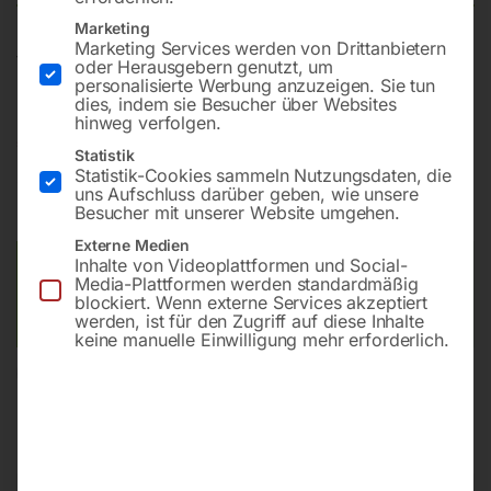
Marketing
Marketing Services werden von Drittanbietern
fahrbar, mit schneller und individueller Höhenverstellung
oder Herausgebern genutzt, um
personalisierte Werbung anzuzeigen. Sie tun
dies, indem sie Besucher über Websites
hinweg verfolgen.
€
1.500,00
€
1.750,80
Statistik
Statistik-Cookies sammeln Nutzungsdaten, die
inkl. MwSt.
zzgl.
Versandkosten
uns Aufschluss darüber geben, wie unsere
Besucher mit unserer Website umgehen.
Lieferzeit:
ca. 5 - 10 Werktage
Externe Medien
Inhalte von Videoplattformen und Social-
Versandkosten Standard (Österreich):
€
40,00
Media-Plattformen werden standardmäßig
Bitte beachten Sie: Die Versandkosten gelten für Österreich.
blockiert. Wenn externe Services akzeptiert
Andere Länder können abweichen.
werden, ist für den Zugriff auf diese Inhalte
keine manuelle Einwilligung mehr erforderlich.
In den Warenkorb
Sie haben Fragen zu diesem