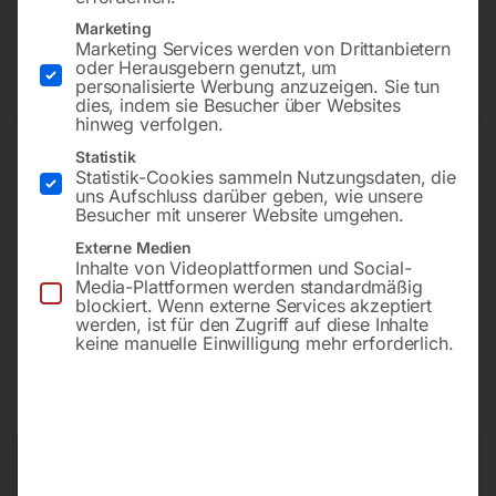
Inverter Stromerzeuger SEBSS
Marketing
Marketing Services werden von Drittanbietern
2000WI von ELMAG
oder Herausgebern genutzt, um
personalisierte Werbung anzuzeigen. Sie tun
dies, indem sie Besucher über Websites
hinweg verfolgen.
Statistik
2 kVA max. / 1,8 kVA Dauer
Statistik-Cookies sammeln Nutzungsdaten, die
uns Aufschluss darüber geben, wie unsere
Benzin | YAMAHA MZ80
Besucher mit unserer Website umgehen.
Tank 4 l | Laufzeit ca. 4 h @ 75%
Externe Medien
super-schallgedämmt
Inhalte von Videoplattformen und Social-
Media-Plattformen werden standardmäßig
blockiert. Wenn externe Services akzeptiert
werden, ist für den Zugriff auf diese Inhalte
€
702,00
keine manuelle Einwilligung mehr erforderlich.
€
1.248,00
inkl. MwSt.
zzgl.
Versandkosten
Lieferzeit:
ca. 2 - 3 Tage
Versandkosten Standard (Österreich):
€
40,00
Bitte beachten Sie: Die Versandkosten gelten für Österreich.