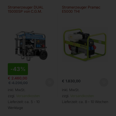
Stromerzeuger DUAL
Stromerzeuger Pramac
15000SP von C.G.M.
E5000 THI
-
43%
€
2.460,00
€
1.830,00
€
4.296,00
inkl. MwSt.
inkl. MwSt.
zzgl.
Versandkosten
zzgl.
Versandkosten
Lieferzeit:
ca. 5 - 10
Lieferzeit:
ca. 8 – 10 Wochen
Werktage