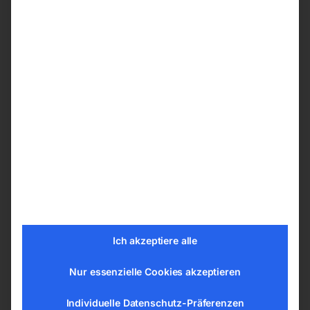
einen USB-Anschluss für mobile Geräte.
Extra leise
Das schallisolierende Kunststoffgehäuse sowie
die serienmäßige ECO Automatik sorgen für
einen extrem niedrigen Schallpegel und machen
die Geräte zum optimalen Begleiter in
lärmsensibler Umgebung.
Sinuswelle
Ich akzeptiere alle
ELMAG Inverterstromerzeuger liefern eine
extrem saubere und somit für alle empfindlichen
Nur essenzielle Cookies akzeptieren
Verbraucher geeignete Sinuswelle.
Individuelle Datenschutz-Präferenzen