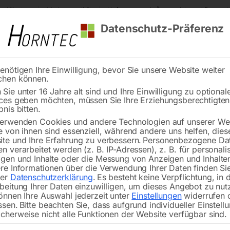
s Kärnten
Markenqualität
Lieferung nach Österreich und Deutsch
Datenschutz-Präferenz
enötigen Ihre Einwilligung, bevor Sie unsere Website weiter
chen können.
Reinigung
Schweißen
Stadtmobiliar
Stein
Sie unter 16 Jahre alt sind und Ihre Einwilligung zu optional
ces geben möchten, müssen Sie Ihre Erziehungsberechtigte
arm in Schlauchausführung 7m
bnis bitten.
erwenden Cookies und andere Technologien auf unserer Web
🔍
e von ihnen sind essenziell, während andere uns helfen, dies
te und Ihre Erfahrung zu verbessern.
Personenbezogene Da
n verarbeitet werden (z. B. IP-Adressen), z. B. für personalis
gen und Inhalte oder die Messung von Anzeigen und Inhalte
re Informationen über die Verwendung Ihrer Daten finden Sie
rer
Datenschutzerklärung
.
Es besteht keine Verpflichtung, in 
Absaugar
beitung Ihrer Daten einzuwilligen, um dieses Angebot zu nut
önnen Ihre Auswahl jederzeit unter
Einstellungen
widerrufen 
ssen.
Bitte beachten Sie, dass aufgrund individueller Einstell
Nicht vorrätig
Verfügbarkeit:
cherweise nicht alle Funktionen der Website verfügbar sind.