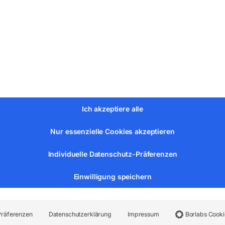
ers flexibler Verstellmöglichkeit mit nur einer Hand
augarms durch strömungsoptimiertes Design der Haube
itragend durch innenliegendes Trägergestänge mit Federunterst
gungsmöglichkeit für Werkzeuge oder Drahtvorschubgeräten b
gen = optimal um Stolperfallen zu vermeiden
 der Absaugarme an Ventilatoren, stationären Geräten oder üb
Ich akzeptiere alle
Nur essenzielle Cookies akzeptieren
Individuelle Datenschutz-Präferenzen
Einwilligung speichern
Präferenzen
Datenschutzerklärung
Impressum
Borlabs Cooki