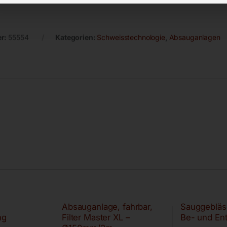
er:
55554
Kategorien:
Schweisstechnologie
,
Absauganlagen
Absauganlage, fahrbar,
Sauggebläs
ng
Filter Master XL –
Be- und Ent