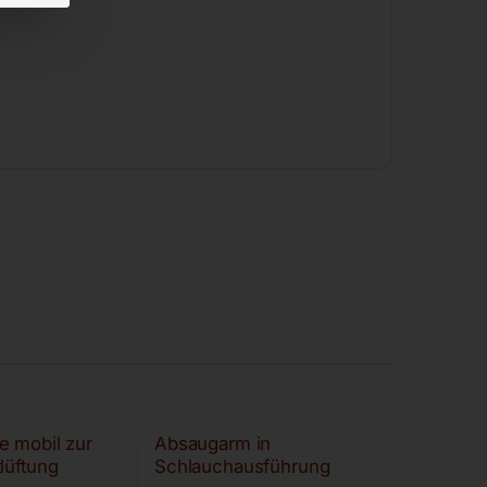
e mobil zur
Absaugarm in
lüftung
Schlauchausführung