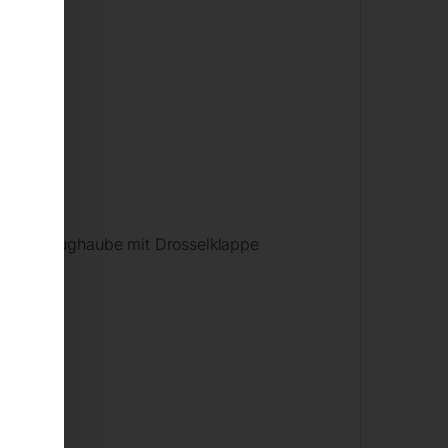
are Absaughaube mit Drosselklappe