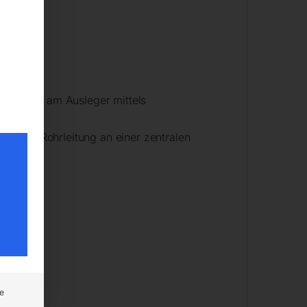
ützung
is 50 kg am Ausleger mittels
er eine Rohrleitung an einer zentralen
e