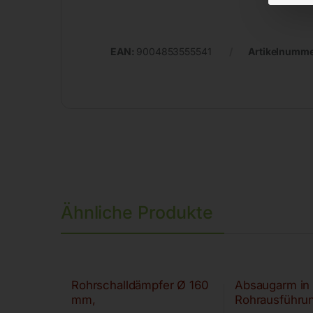
EAN:
9004853555541
Artikelnumm
Ähnliche Produkte
Rohrschalldämpfer Ø 160
Absaugarm in
mm,
Rohrausführu