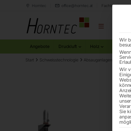
Horntec
office@horntec.at
Fachberatung au
Wir b
besu
Angebote
Druckluft
Holz
Metall
Wenn 
Servi
Start
Schweisstechnologie
Absauganlagen
Absaug
Erlau
Wir v
Einig
Websi
könne
Anzei
Weite
unse
Verar
Sie k
anpa
mögli