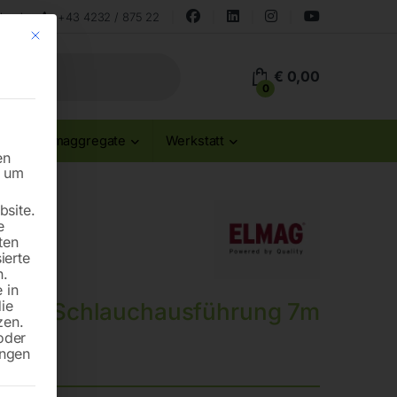
land
+43 4232 / 875 22
Mit diesem Button wird der Dialog geschlossen. Seine Funktionalität ist id
€
0,00
0
Stromaggregate
Werkstatt
en
n um
site.
e
ten
ierte
n.
 in
die
m in Schlauchausführung 7m
zen.
oder
ungen