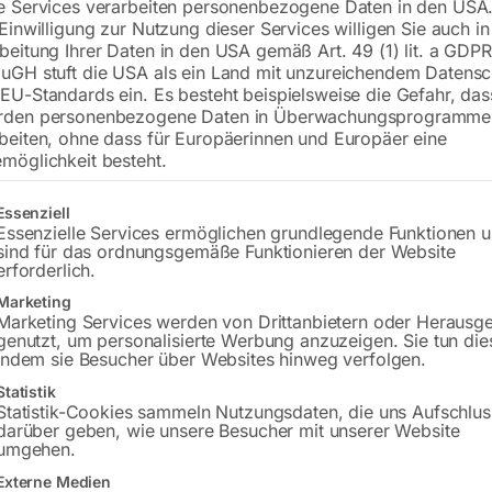
e Services verarbeiten personenbezogene Daten in den USA.
 Einwilligung zur Nutzung dieser Services willigen Sie auch in
inkl. Absaughaube, Ausleger und Wan
beitung Ihrer Daten in den USA gemäß Art. 49 (1) lit. a GDPR
uGH stuft die USA als ein Land mit unzureichendem Datensc
EU-Standards ein. Es besteht beispielsweise die Gefahr, da
rden personenbezogene Daten in Überwachungsprogramme
€
2.460,00
beiten, ohne dass für Europäerinnen und Europäer eine
möglichkeit besteht.
inkl. MwSt.
Kostenloser Versand
Lieferzeit:
Auf Nachfrage
gt eine Liste der Service-Gruppen, für die eine Einwilligung erteilt w
Essenziell
Essenzielle Services ermöglichen grundlegende Funktionen 
sind für das ordnungsgemäße Funktionieren der Website
Versandkosten Standard (Österreich):
€
erforderlich.
Bitte beachten Sie: Die Versandkosten g
Marketing
Marketing Services werden von Drittanbietern oder Herausg
genutzt, um personalisierte Werbung anzuzeigen. Sie tun die
indem sie Besucher über Websites hinweg verfolgen.
Beschreibung
Produktsicherheit
Statistik
Statistik-Cookies sammeln Nutzungsdaten, die uns Aufschlus
darüber geben, wie unsere Besucher mit unserer Website
umgehen.
Externe Medien