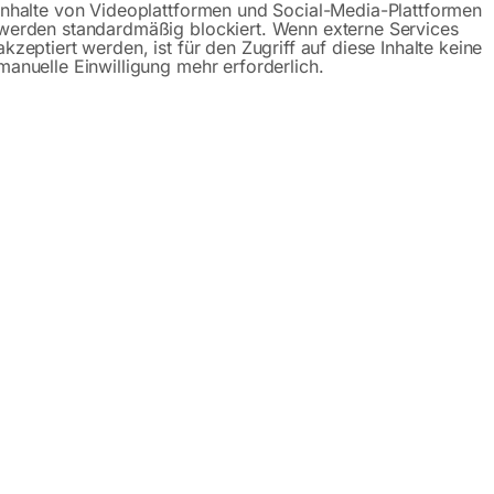
Inhalte von Videoplattformen und Social-Media-Plattformen
werden standardmäßig blockiert. Wenn externe Services
sführung 7m
akzeptiert werden, ist für den Zugriff auf diese Inhalte keine
manuelle Einwilligung mehr erforderlich.
hte Stäube
er zentrale Absaugsysteme||Eigenschaften|- 360 Grad drehb
g oder bis zu 10m Länge erhältlich