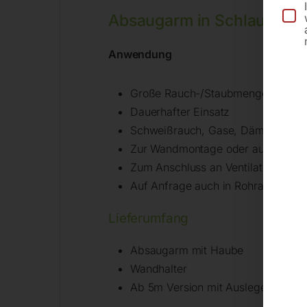
Absaugarm in Schlauchau
Anwendung
Große Rauch-/Staubmengen
Dauerhafter Einsatz
Schweißrauch, Gase, Dämpfe, leic
Zur Wandmontage oder auf Säulen
Zum Anschluss an Ventilatoren od
Auf Anfrage auch in Rohrausführun
Lieferumfang
Absaugarm mit Haube
Wandhalter
Ab 5m Version mit Ausleger