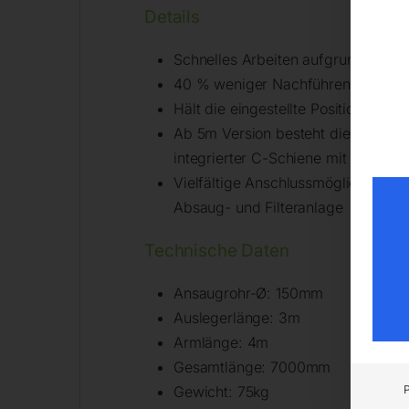
Details
Schnelles Arbeiten aufgrund besond
40 % weniger Nachführen des Abs
Hält die eingestellte Position fre
Ab 5m Version besteht die Befesti
integrierter C-Schiene mit Laufwa
Vielfältige Anschlussmöglichkeiten
Absaug- und Filteranlage
Technische Daten
Ansaugrohr-Ø: 150mm
Auslegerlänge: 3m
Armlänge: 4m
Gesamtlänge: 7000mm
Gewicht: 75kg