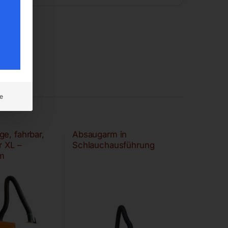
e
e, fahrbar,
Absaugarm in
r XL –
Schlauchausführung
m