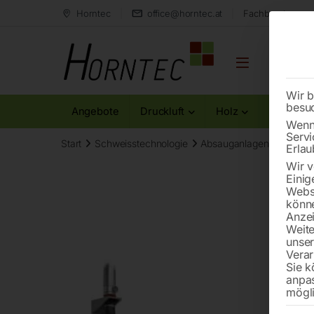
Horntec
office@horntec.at
Fachberatung au
Wir b
besu
Angebote
Druckluft
Holz
Metall
Wenn 
Servi
Start
Schweisstechnologie
Absauganlagen
Absaug
Erlau
Wir v
Einig
Websi
könne
Anzei
Weite
unse
Verar
Sie k
anpa
mögli