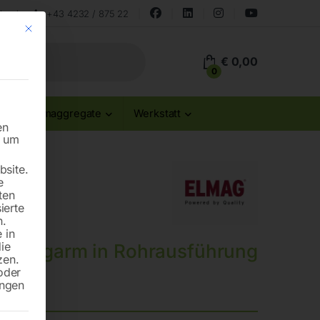
land
+43 4232 / 875 22
Mit diesem Button wird der Dialog geschlossen. Seine Funktionalität ist id
€
0,00
0
Stromaggregate
Werkstatt
en
n um
site.
e
ten
ierte
n.
 in
die
bsaugarm in Rohrausführung
zen.
oder
ungen