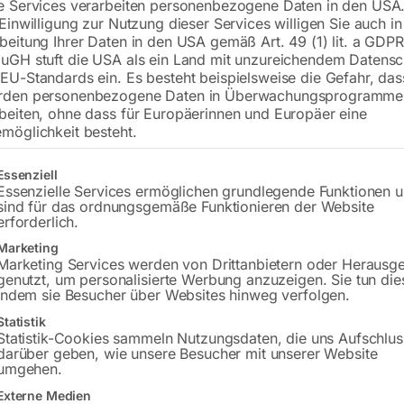
e Services verarbeiten personenbezogene Daten in den USA.
 Einwilligung zur Nutzung dieser Services willigen Sie auch in
inkl. Absaughaube, Ausleger und Wan
beitung Ihrer Daten in den USA gemäß Art. 49 (1) lit. a GDPR
706)
uGH stuft die USA als ein Land mit unzureichendem Datensc
EU-Standards ein. Es besteht beispielsweise die Gefahr, da
rden personenbezogene Daten in Überwachungsprogramme
beiten, ohne dass für Europäerinnen und Europäer eine
€
2.412,00
möglichkeit besteht.
inkl. MwSt.
Kostenloser Versand
gt eine Liste der Service-Gruppen, für die eine Einwilligung erteilt w
Essenziell
Lieferzeit:
Auf Nachfrage
Essenzielle Services ermöglichen grundlegende Funktionen 
sind für das ordnungsgemäße Funktionieren der Website
erforderlich.
Versandkosten Standard (Österreich):
€
Marketing
Bitte beachten Sie: Die Versandkosten g
Marketing Services werden von Drittanbietern oder Herausg
genutzt, um personalisierte Werbung anzuzeigen. Sie tun die
indem sie Besucher über Websites hinweg verfolgen.
Statistik
Produktsicherheit
Statistik-Cookies sammeln Nutzungsdaten, die uns Aufschlus
darüber geben, wie unsere Besucher mit unserer Website
umgehen.
Externe Medien