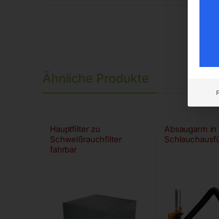
Ähnliche Produkte
Hauptfilter zu
Absaugarm in
Schweißrauchfilter
Schlauchausf
fahrbar