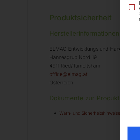
Produktsicherheit
Herstellerinformationen
ELMAG Entwicklungs und Handels Gm
Hannesgrub Nord 19
4911 Ried/Tumeltsham
office@elmag.at
Österreich
Dokumente zur Produktsicherh
Warn- und Sicherheitshinweise - Allgeme