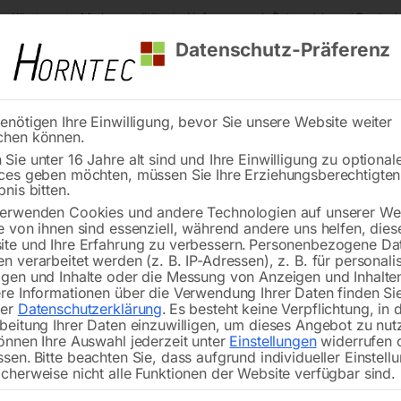
s Kärnten
Markenqualität
Lieferung nach Österreich und Deutsch
Datenschutz-Präferenz
enötigen Ihre Einwilligung, bevor Sie unsere Website weiter
chen können.
Reinigung
Schweißen
Stadtmobiliar
Stein
Sie unter 16 Jahre alt sind und Ihre Einwilligung zu optional
ces geben möchten, müssen Sie Ihre Erziehungsberechtigte
arm in Rohrausführung
bnis bitten.
erwenden Cookies und andere Technologien auf unserer Web
🔍
e von ihnen sind essenziell, während andere uns helfen, dies
te und Ihre Erfahrung zu verbessern.
Personenbezogene Da
n verarbeitet werden (z. B. IP-Adressen), z. B. für personalis
gen und Inhalte oder die Messung von Anzeigen und Inhalte
re Informationen über die Verwendung Ihrer Daten finden Sie
rer
Datenschutzerklärung
.
Es besteht keine Verpflichtung, in 
A
beitung Ihrer Daten einzuwilligen, um dieses Angebot zu nut
önnen Ihre Auswahl jederzeit unter
Einstellungen
widerrufen 
ssen.
Bitte beachten Sie, dass aufgrund individueller Einstell
Nicht vorrätig
Verfügbarkeit:
cherweise nicht alle Funktionen der Website verfügbar sind.