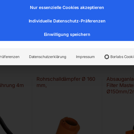
Nur essenzielle Cookies akzeptieren
Individuelle Datenschutz-Präferenzen
Einwilligung speichern
Präferenzen
Datenschutzerklärung
Impressum
Borlabs Cooki
Rohrschalldämpfer Ø 160
Absauganlag
ührung 4m
mm,
Filter Maste
Ø150mm/2