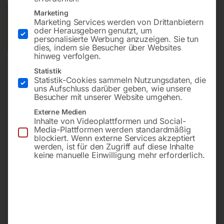
Marketing
Versandkosten Standard (Österreich):
€
40,00
Marketing Services werden von Drittanbietern
Bitte beachten Sie: Die Versandkosten gelten für Österreich.
oder Herausgebern genutzt, um
personalisierte Werbung anzuzeigen. Sie tun
Andere Länder können abweichen.
dies, indem sie Besucher über Websites
hinweg verfolgen.
In den Warenkorb
Statistik
Statistik-Cookies sammeln Nutzungsdaten, die
uns Aufschluss darüber geben, wie unsere
Besucher mit unserer Website umgehen.
Externe Medien
Sie haben Fragen zu diesem
Inhalte von Videoplattformen und Social-
Artikel?
Media-Plattformen werden standardmäßig
blockiert. Wenn externe Services akzeptiert
Gerne helfen wir Ihnen weiter.
werden, ist für den Zugriff auf diese Inhalte
keine manuelle Einwilligung mehr erforderlich.
Anfrageformular
office@horntec.at
+43 4232 / 875 22