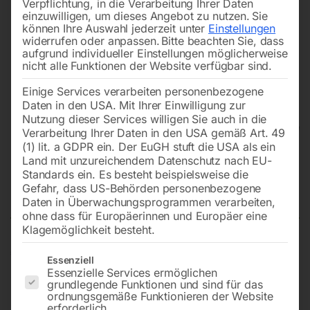
Verpflichtung, in die Verarbeitung Ihrer Daten
einzuwilligen, um dieses Angebot zu nutzen.
Sie
können Ihre Auswahl jederzeit unter
Einstellungen
widerrufen oder anpassen.
Bitte beachten Sie, dass
aufgrund individueller Einstellungen möglicherweise
nicht alle Funktionen der Website verfügbar sind.
Einige Services verarbeiten personenbezogene
Daten in den USA. Mit Ihrer Einwilligung zur
Nutzung dieser Services willigen Sie auch in die
Verarbeitung Ihrer Daten in den USA gemäß Art. 49
(1) lit. a GDPR ein. Der EuGH stuft die USA als ein
Land mit unzureichendem Datenschutz nach EU-
Abricht-Dickenhobel ADH 25C
Standards ein. Es besteht beispielsweise die
(400 V)
Gefahr, dass US-Behörden personenbezogene
Daten in Überwachungsprogrammen verarbeiten,
ohne dass für Europäerinnen und Europäer eine
Klagemöglichkeit besteht.
€
1.560,00
Es folgt eine Liste der Service-Gruppen, für die eine Einwilligun
Essenziell
Essenzielle Services ermöglichen
inkl. MwSt.
zzgl.
Versandkosten
grundlegende Funktionen und sind für das
ordnungsgemäße Funktionieren der Website
Lieferzeit:
ca. 5 - 10 Werktage
erforderlich.