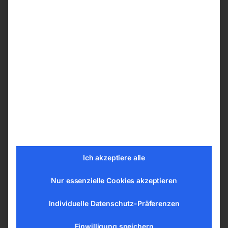
einer Zugfestigkeit bis 1.400 N/mm² (Härte 44
HRc), INOX/NIRO/Edelstahl und
Nichteisenmetalle.
Details
Trägerband aus zähhartem, legiertem
Federstahl (Chromanteil 4%)
Zahnschneiden aus HSS-Schnellarbeitsstahl
M42(1.3247 mit 8 % Kobalt, 10 %
Molybdän, 4 % Chrom)
Zahnhärte 66-69 HRc
Ich akzeptiere alle
Sehr hohe Zerspanungsleistung
Nur essenzielle Cookies akzeptieren
Sehr gute Schnittzeitwerte
Für häufig wechselnden
Individuelle Datenschutz-Präferenzen
Betrieb:Rohre/Profile/Vollmaterialien sehr
gut geeignet
Einwilligung speichern