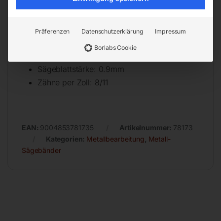
Technische Daten
Präferenzen
Datenschutzerklärung
Impressum
Sägeblattlänge: 2450mm
Borlabs Cookie
Sägeblattbreite: 27mm
Sägeblattstärke: 0.9mm
Zähne per Zoll: 8/11
EAN:
9004853781735
Artikelnummer:
78173
Kategorien:
Metallbearbeitung
,
Metall-
Sägebänder