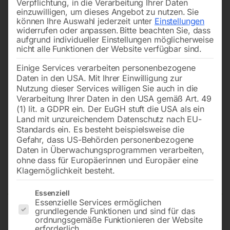
Verpflichtung, in die Verarbeitung Ihrer Daten
einzuwilligen, um dieses Angebot zu nutzen.
Sie
können Ihre Auswahl jederzeit unter
Einstellungen
widerrufen oder anpassen.
Bitte beachten Sie, dass
aufgrund individueller Einstellungen möglicherweise
nicht alle Funktionen der Website verfügbar sind.
Einige Services verarbeiten personenbezogene
Daten in den USA. Mit Ihrer Einwilligung zur
Nutzung dieser Services willigen Sie auch in die
Verarbeitung Ihrer Daten in den USA gemäß Art. 49
(1) lit. a GDPR ein. Der EuGH stuft die USA als ein
Land mit unzureichendem Datenschutz nach EU-
Standards ein. Es besteht beispielsweise die
Gefahr, dass US-Behörden personenbezogene
Daten in Überwachungsprogrammen verarbeiten,
Bandsägeblatt BI-METALL cobalt
ohne dass für Europäerinnen und Europäer eine
M42
Klagemöglichkeit besteht.
Es folgt eine Liste der Service-Gruppen, für die eine Einwilligun
Essenziell
Essenzielle Services ermöglichen
grundlegende Funktionen und sind für das
2450x27x0,9 mm, 8/11 ZpZ.für CY 260-2G
ordnungsgemäße Funktionieren der Website
erforderlich.