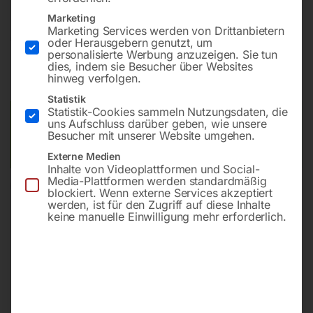
Marketing
Marketing Services werden von Drittanbietern
€
60,00
oder Herausgebern genutzt, um
personalisierte Werbung anzuzeigen. Sie tun
dies, indem sie Besucher über Websites
inkl. MwSt.
zzgl.
Versandkosten
hinweg verfolgen.
Lieferzeit:
ca. 2 - 3 Tage
Statistik
Statistik-Cookies sammeln Nutzungsdaten, die
Versandkosten Standard (Österreich):
€
10,00
uns Aufschluss darüber geben, wie unsere
Besucher mit unserer Website umgehen.
Bitte beachten Sie: Die Versandkosten gelten für Österreich.
Andere Länder können abweichen.
Externe Medien
Inhalte von Videoplattformen und Social-
Media-Plattformen werden standardmäßig
In den Warenkorb
blockiert. Wenn externe Services akzeptiert
werden, ist für den Zugriff auf diese Inhalte
keine manuelle Einwilligung mehr erforderlich.
Sie haben Fragen zu diesem
Artikel?
Gerne helfen wir Ihnen weiter.