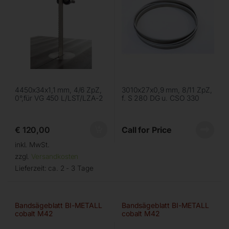
4450x34x1,1 mm, 4/6 ZpZ,
3010x27x0,9 mm, 8/11 ZpZ,
0°,für VG 450 L/LST/LZA-2
f. S 280 DG u. CSO 330
€
120,00
Call for Price
inkl. MwSt.
zzgl.
Versandkosten
Lieferzeit:
ca. 2 - 3 Tage
Bandsägeblatt BI-METALL
Bandsägeblatt BI-METALL
cobalt M42
cobalt M42