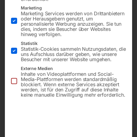
Marketing
Marketing Services werden von Drittanbietern
oder Herausgebern genutzt, um
personalisierte Werbung anzuzeigen. Sie tun
dies, indem sie Besucher über Websites
hinweg verfolgen.
Statistik
Statistik-Cookies sammeln Nutzungsdaten, die
uns Aufschluss darüber geben, wie unsere
3000x20x0,9 mm, 4/6 ZpZ,
3000x20x0,9 mm, 5/7 ZpZ,
Besucher mit unserer Website umgehen.
für BS-HV, MS
für BS-HV, MS
Externe Medien
Inhalte von Videoplattformen und Social-
Media-Plattformen werden standardmäßig
€
63,00
€
63,00
blockiert. Wenn externe Services akzeptiert
werden, ist für den Zugriff auf diese Inhalte
inkl. MwSt.
inkl. MwSt.
keine manuelle Einwilligung mehr erforderlich.
zzgl.
Versandkosten
zzgl.
Versandkosten
Lieferzeit:
ca. 2 - 3 Tage
Lieferzeit:
ca. 2 - 3 Tage
Bandsägeblatt BI-METALL
Bandsägeblatt BI-METALL
cobalt M42
cobalt M42