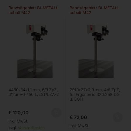
Bandsägeblatt BI-METALL
Bandsägeblatt BI-METALL
cobalt M42
cobalt M42
4450x34x1,1 mm, 6/9 ZpZ,
2910x27x0,9 mm, 4/6 ZpZ,
0°,für VG 450 L/LST/LZA-2
für Ergonomic 320.258 DG
u. DGH
€
120,00
€
72,00
inkl. MwSt.
inkl. MwSt.
zzgl.
Versandkosten