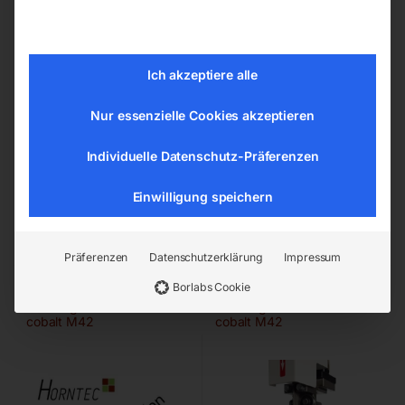
Ich akzeptiere alle
Nur essenzielle Cookies akzeptieren
Individuelle Datenschutz-Präferenzen
9140x54x1,6mm 2/3 ZpZ
9140x54x1,6mm 3/4 ZpZ
Einwilligung speichern
Call for Price
Call for Price
Präferenzen
Datenschutzerklärung
Impressum
Borlabs Cookie
Bandsägeblatt BI-METALL
Bandsägeblatt BI-METALL
cobalt M42
cobalt M42