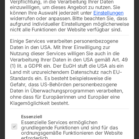
Verpflichtung, in die Verarbeitung Ihrer Daten
einzuwilligen, um dieses Angebot zu nutzen.
Sie
können Ihre Auswahl jederzeit unter
Einstellungen
widerrufen oder anpassen.
Bitte beachten Sie, dass
aufgrund individueller Einstellungen möglicherweise
nicht alle Funktionen der Website verfügbar sind.
Einige Services verarbeiten personenbezogene
3010x27x0,9 mm, 5/7 ZpZ,
2830x27x0,9 mm, 12/16
Daten in den USA. Mit Ihrer Einwilligung zur
für S 280 DG u. CSO 330
ZpZ
Nutzung dieser Services willigen Sie auch in die
Verarbeitung Ihrer Daten in den USA gemäß Art. 49
(1) lit. a GDPR ein. Der EuGH stuft die USA als ein
€
69,00
€
63,00
Land mit unzureichendem Datenschutz nach EU-
inkl. MwSt.
inkl. MwSt.
Standards ein. Es besteht beispielsweise die
zzgl.
Versandkosten
zzgl.
Versandkosten
Gefahr, dass US-Behörden personenbezogene
Lieferzeit:
ca. 2 - 3 Tage
Lieferzeit:
ca. 2 - 3 Tage
Daten in Überwachungsprogrammen verarbeiten,
ohne dass für Europäerinnen und Europäer eine
Klagemöglichkeit besteht.
Bandsägeblatt BI-METALL
Bandsägeblatt BI-METALL
Es folgt eine Liste der Service-Gruppen, für die eine Einwilligun
Essenziell
cobalt M42
cobalt M42
Essenzielle Services ermöglichen
grundlegende Funktionen und sind für das
ordnungsgemäße Funktionieren der Website
erforderlich.