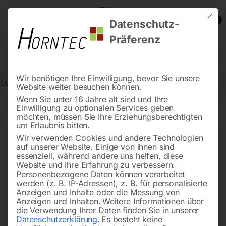
Mit die
0
Datenschutz-
Präferenz
Wir benötigen Ihre Einwilligung, bevor Sie unsere
Start
Metallbearbeitung
Metall-Sägebänder
Seite 2
Website weiter besuchen können.
Wenn Sie unter 16 Jahre alt sind und Ihre
Einwilligung zu optionalen Services geben
←
→
möchten, müssen Sie Ihre Erziehungsberechtigten
of 4
Filters
um Erlaubnis bitten.
Wir verwenden Cookies und andere Technologien
auf unserer Website. Einige von ihnen sind
Bandsägeblatt BI-METALL
Bandsägeblatt BI-METALL
essenziell, während andere uns helfen, diese
cobalt M42
cobalt M42
Website und Ihre Erfahrung zu verbessern.
Personenbezogene Daten können verarbeitet
werden (z. B. IP-Adressen), z. B. für personalisierte
Anzeigen und Inhalte oder die Messung von
Anzeigen und Inhalten.
Weitere Informationen über
die Verwendung Ihrer Daten finden Sie in unserer
Datenschutzerklärung
.
Es besteht keine