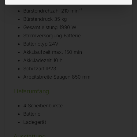
Bürstendurchmesser 4 x 205 mm
Bürstendrehzahl 210 min¯¹
Bürstendruck 35 kg
Gesamtleistung 1990 W
Stromversorgung Batterie
Batterietyp 24V
Akkulaufzeit max. 150 min
Akkuladezeit 10 h
Schutzart IP23
Arbeitsbreite Saugen 850 mm
Lieferumfang
4 Scheibenbürste
Batterie
Ladegerät
Ausstattung