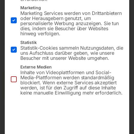
Marketing
Marketing Services werden von Drittanbietern
Batteriebetrieben mit automatischem Antrieb und
oder Herausgebern genutzt, um
Scheibenbürste
personalisierte Werbung anzuzeigen. Sie tun
dies, indem sie Besucher über Websites
hinweg verfolgen.
Statistik
€
9.120,00
Statistik-Cookies sammeln Nutzungsdaten, die
uns Aufschluss darüber geben, wie unsere
inkl. MwSt.
zzgl.
Versandkosten
Besucher mit unserer Website umgehen.
Lieferzeit:
Auf Nachfrage
Externe Medien
Inhalte von Videoplattformen und Social-
Media-Plattformen werden standardmäßig
Versandkosten Standard (Österreich):
€
40,00
blockiert. Wenn externe Services akzeptiert
Bitte beachten Sie: Die Versandkosten gelten für Österreich.
werden, ist für den Zugriff auf diese Inhalte
Andere Länder können abweichen.
keine manuelle Einwilligung mehr erforderlich.
In den Warenkorb