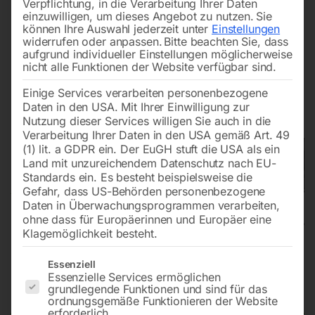
Verpflichtung, in die Verarbeitung Ihrer Daten
einzuwilligen, um dieses Angebot zu nutzen.
Sie
können Ihre Auswahl jederzeit unter
Einstellungen
widerrufen oder anpassen.
Bitte beachten Sie, dass
aufgrund individueller Einstellungen möglicherweise
nicht alle Funktionen der Website verfügbar sind.
Einige Services verarbeiten personenbezogene
Daten in den USA. Mit Ihrer Einwilligung zur
Nutzung dieser Services willigen Sie auch in die
Verarbeitung Ihrer Daten in den USA gemäß Art. 49
(1) lit. a GDPR ein. Der EuGH stuft die USA als ein
Land mit unzureichendem Datenschutz nach EU-
Standards ein. Es besteht beispielsweise die
Gefahr, dass US-Behörden personenbezogene
Daten in Überwachungsprogrammen verarbeiten,
ohne dass für Europäerinnen und Europäer eine
Klagemöglichkeit besteht.
Aufsitzscheuersaugmaschine
Es folgt eine Liste der Service-Gruppen, für die eine Einwilligun
Essenziell
Essenzielle Services ermöglichen
ASSM 800
grundlegende Funktionen und sind für das
ordnungsgemäße Funktionieren der Website
erforderlich.