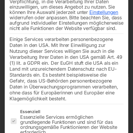
Verpflichtung, in die Verarbeitung Ihrer Daten
einzuwilligen, um dieses Angebot zu nutzen.
Sie
können Ihre Auswahl jederzeit unter
Einstellungen
widerrufen oder anpassen.
Bitte beachten Sie, dass
aufgrund individueller Einstellungen möglicherweise
nicht alle Funktionen der Website verfügbar sind.
Einige Services verarbeiten personenbezogene
Daten in den USA. Mit Ihrer Einwilligung zur
Nutzung dieser Services willigen Sie auch in die
Verarbeitung Ihrer Daten in den USA gemäß Art. 49
(1) lit. a GDPR ein. Der EuGH stuft die USA als ein
Land mit unzureichendem Datenschutz nach EU-
Standards ein. Es besteht beispielsweise die
Gefahr, dass US-Behörden personenbezogene
Daten in Überwachungsprogrammen verarbeiten,
ohne dass für Europäerinnen und Europäer eine
Klagemöglichkeit besteht.
Heißwasser-Hochdruckreiniger
Es folgt eine Liste der Service-Gruppen, für die eine Einwilligun
Essenziell
Essenzielle Services ermöglichen
HDR-H 108-20
grundlegende Funktionen und sind für das
ordnungsgemäße Funktionieren der Website
erforderlich.