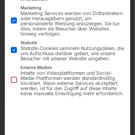
Marketing
Marketing Services werden von Drittanbietern
Robust und sehr leistungsstark mit maximalem Druck
oder Herausgebern genutzt, um
von 200 bar und einer Wassertemperatur von bis zu
personalisierte Werbung anzuzeigen. Sie tun
140°C inklusive Dampfstufe
dies, indem sie Besucher über Websites
hinweg verfolgen.
Statistik
Statistik-Cookies sammeln Nutzungsdaten, die
€
4.320,00
uns Aufschluss darüber geben, wie unsere
Besucher mit unserer Website umgehen.
inkl. MwSt.
zzgl.
Versandkosten
Externe Medien
Lieferzeit:
ca. 5 - 10 Werktage
Inhalte von Videoplattformen und Social-
Media-Plattformen werden standardmäßig
blockiert. Wenn externe Services akzeptiert
Versandkosten Standard (Österreich):
€
40,00
werden, ist für den Zugriff auf diese Inhalte
keine manuelle Einwilligung mehr erforderlich.
Bitte beachten Sie: Die Versandkosten gelten für Österreich.
Andere Länder können abweichen.
In den Warenkorb