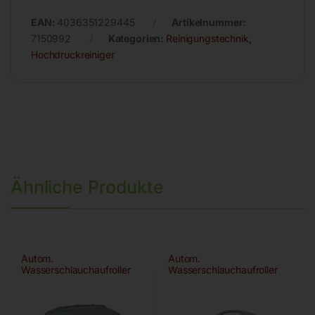
EAN:
4036351229445
Artikelnummer:
7150992
Kategorien:
Reinigungstechnik
,
Hochdruckreiniger
Ähnliche Produkte
Autom.
Autom.
Wasserschlauchaufroller
Wasserschlauchaufroller
ROLL WATER MEGA 20/16
ROLL WATER EVO 20/13