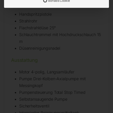
Borlabs Cookie
Lieferumfang
Handspritzpistole
Strahlrohr
Flachstrahldüse 25°
Schlauchtrommel mit Hochdruckschlauch 15
m
Düsenreinigungsnadel
Ausstattung
Motor 4-polig, Langsamläufer
Pumpe Drei-Kolben-Axialpumpe mit
Messingkopf
Pumpensteuerung Total Stop Timed
Selbstansaugende Pumpe
Sicherheitsventil
Integrierter Reinigungsmitteltank