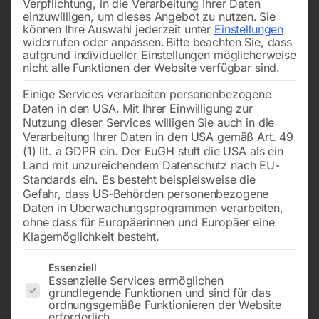
Verpflichtung, in die Verarbeitung Ihrer Daten
einzuwilligen, um dieses Angebot zu nutzen.
Sie
können Ihre Auswahl jederzeit unter
Einstellungen
widerrufen oder anpassen.
Bitte beachten Sie, dass
aufgrund individueller Einstellungen möglicherweise
-
28%
-
14%
nicht alle Funktionen der Website verfügbar sind.
Einige Services verarbeiten personenbezogene
zum Bearbeiten von
Zum Schleifen von
Daten in den USA. Mit Ihrer Einwilligung zur
Flächen, Kanten und
Formteilen, Innenradien,
Rundungen
runden Kanten,
Nutzung dieser Services willigen Sie auch in die
Aussparungen oder
Verarbeitung Ihrer Daten in den USA gemäß Art. 49
Ausschnitten
(1) lit. a GDPR ein. Der EuGH stuft die USA als ein
€
630,00
€
870,00
Land mit unzureichendem Datenschutz nach EU-
Standards ein. Es besteht beispielsweise die
inkl. MwSt.
€
222,00
€
258,00
Gefahr, dass US-Behörden personenbezogene
zzgl.
Versandkosten
Daten in Überwachungsprogrammen verarbeiten,
inkl. MwSt.
Lieferzeit:
ca. 5 - 10
ohne dass für Europäerinnen und Europäer eine
zzgl.
Versandkosten
Werktage
Klagemöglichkeit besteht.
Lieferzeit:
ca. 5 - 10
Werktage
Es folgt eine Liste der Service-Gruppen, für die eine Einwilligun
Essenziell
Essenzielle Services ermöglichen
grundlegende Funktionen und sind für das
ordnungsgemäße Funktionieren der Website
Kantenschleifmaschine KSO
Kantenschleifmaschine KSO
erforderlich.
790 (230V)
790 (400V)