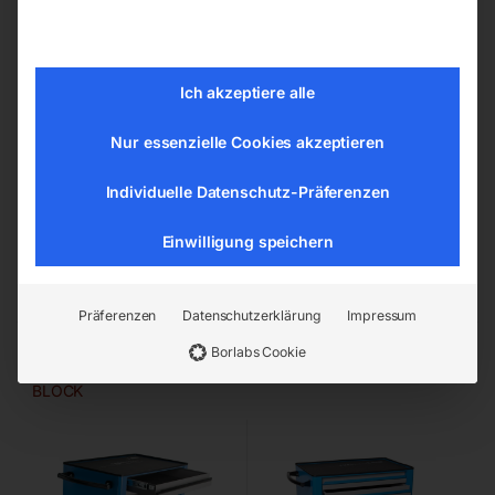
Lackierung mit ÖKO-Lack
Lackierung mit ÖKO-Lack
nach Qualitätsstandard
nach Qualitätsstandard
Wagen aus Premium Plus
Wagen aus Premium Plus
Metallblech – 1 mm
Metallblech – 1 mm
Ich akzeptiere alle
Größe (LxBxH) 760 x 440
Größe (LxBxH) 800 x
x 895 mm
440 x 923 mm
Nur essenzielle Cookies akzeptieren
€
702,00
€
768,00
€
1.198,80
€
1.366,80
Individuelle Datenschutz-Präferenzen
inkl. MwSt.
inkl. MwSt.
Einwilligung speichern
Kostenloser Versand
Kostenloser Versand
Lieferzeit:
ca. 4 - 6
Lieferzeit:
ca. 4 - 6
Werktage
Werktage
Präferenzen
Datenschutzerklärung
Impressum
Borlabs Cookie
Werkzeugwagen 940EV4
Werkzeugwagen 940EV6
BLOCK