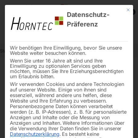
Mit die
0
Datenschutz-
Präferenz
Wir benötigen Ihre Einwilligung, bevor Sie unsere
Start
Angebote
Seite 3
Website weiter besuchen können.
Wenn Sie unter 16 Jahre alt sind und Ihre
Einwilligung zu optionalen Services geben
←
→
möchten, müssen Sie Ihre Erziehungsberechtigten
of 8
Filters
um Erlaubnis bitten.
Wir verwenden Cookies und andere Technologien
auf unserer Website. Einige von ihnen sind
Band- und
Oszillierende Spindel- und
essenziell, während andere uns helfen, diese
Tellerschleifmaschine BTS
Bandschleifmaschine OSS
Website und Ihre Erfahrung zu verbessern.
201
100
Personenbezogene Daten können verarbeitet
werden (z. B. IP-Adressen), z. B. für personalisierte
Anzeigen und Inhalte oder die Messung von
Anzeigen und Inhalten.
Weitere Informationen über
die Verwendung Ihrer Daten finden Sie in unserer
Datenschutzerklärung
.
Es besteht keine