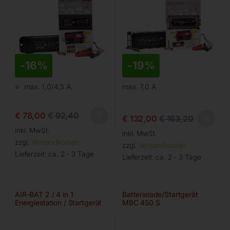
-
16%
-
19%
max. 1,0/4,5 A.
max. 7,0 A
€
78,00
€
92,40
€
132,00
€
163,20
inkl. MwSt.
inkl. MwSt.
zzgl.
Versandkosten
zzgl.
Versandkosten
Lieferzeit:
ca. 2 - 3 Tage
Lieferzeit:
ca. 2 - 3 Tage
AIR-BAT 2 / 4 in 1
Batterielade/Startgerät
Energiestation / Startgerät
MBC 450 S
12V