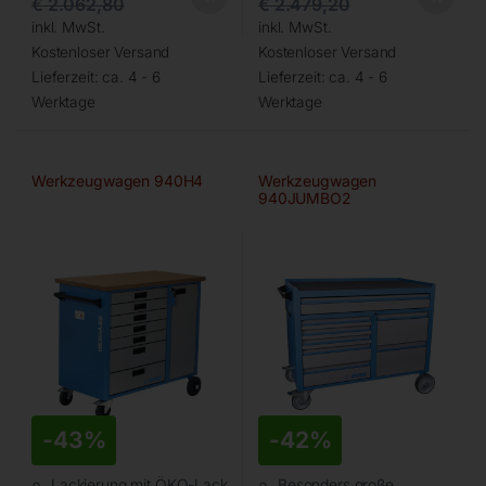
€
2.062,80
€
2.479,20
inkl. MwSt.
inkl. MwSt.
Kostenloser Versand
Kostenloser Versand
Lieferzeit:
ca. 4 - 6
Lieferzeit:
ca. 4 - 6
Werktage
Werktage
Werkzeugwagen 940H4
Werkzeugwagen
940JUMBO2
-
43%
-
42%
Lackierung mit ÖKO-Lack
Besonders große