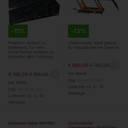
-
11%
-
13%
Praktisch, einfach zu
Ultrakompakt, stabil gebaut
bedienend, für mehr
für Reparaturen am Zweirad
Sicherheit bei Arbeiten an
und unter dem Fahrzeug
€
660,00
€
762,00
inkl. MwSt.
€
150,00
€
168,00
zzgl.
Versandkosten
inkl. MwSt.
Lieferzeit:
ca. 5 - 10
zzgl.
Versandkosten
Werktage
Lieferzeit:
ca. 5 - 10
Werktage
Motorrad-Heber MH 680
Hydraulischer
Getriebeheber GH 600 Pro