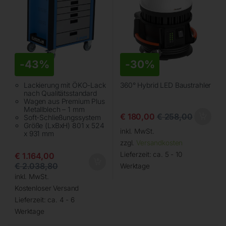
-
43%
-
30%
Lackierung mit ÖKO-Lack
360° Hybrid LED Baustrahler
nach Qualitätsstandard
Wagen aus Premium Plus
Metallblech – 1 mm
€
180,00
€
258,00
Soft-Schließungssystem
Größe (LxBxH) 801 x 524
inkl. MwSt.
x 931 mm
zzgl.
Versandkosten
Lieferzeit:
ca. 5 - 10
€
1.164,00
€
2.038,80
Werktage
inkl. MwSt.
Kostenloser Versand
Lieferzeit:
ca. 4 - 6
Werktage