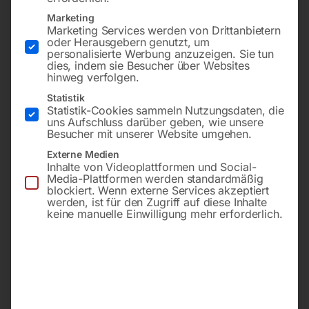
Marketing
Marketing Services werden von Drittanbietern
oder Herausgebern genutzt, um
personalisierte Werbung anzuzeigen. Sie tun
dies, indem sie Besucher über Websites
hinweg verfolgen.
Statistik
Statistik-Cookies sammeln Nutzungsdaten, die
uns Aufschluss darüber geben, wie unsere
Besucher mit unserer Website umgehen.
-
29%
-
29%
Externe Medien
Inhalte von Videoplattformen und Social-
Media-Plattformen werden standardmäßig
Mit schwenkbarem
Mit schwenkbarem
blockiert. Wenn externe Services akzeptiert
Schleifaggregat und 2
Schleifaggregat und 2
werden, ist für den Zugriff auf diese Inhalte
verstellbaren Arbeitstischen
verstellbaren Arbeitstischen
keine manuelle Einwilligung mehr erforderlich.
€
690,00
€
978,00
€
690,00
€
978,00
inkl. MwSt.
inkl. MwSt.
zzgl.
Versandkosten
zzgl.
Versandkosten
Lieferzeit:
ca. 5 - 10
Lieferzeit:
ca. 5 - 10