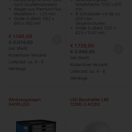
nach Qualitätsstandard
Arbeitsfläche 1250 x 670
Wagen aus Premium Plus
mm
Metallblech – 1,25 mm
8 Schubladen mit bis zu
Größe (LxBxH) 1182 x
400 Liter
640 x 955 mm
Gesamtvolumen
Größe (LxBxH) 1337 x
825 x 1047 mm
€
1.140,00
€
2.014,80
€
1.728,00
inkl. MwSt.
€
2.998,80
Kostenloser Versand
inkl. MwSt.
Lieferzeit:
ca. 4 - 6
Kostenloser Versand
Werktage
Lieferzeit:
ca. 4 - 6
Werktage
Werkzeugwagen
LED Baustrahler LBS
940PLUS3
12500-3 AC/DC