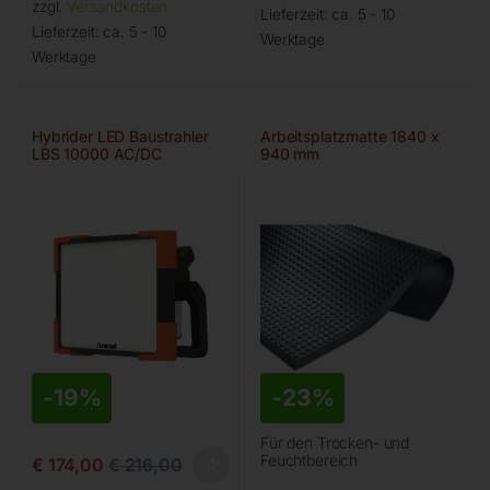
zzgl.
Versandkosten
Lieferzeit:
ca. 5 - 10
Lieferzeit:
ca. 5 - 10
Werktage
Werktage
Hybrider LED Baustrahler
Arbeitsplatzmatte 1840 x
LBS 10000 AC/DC
940 mm
-
19%
-
23%
Für den Trocken- und
Feuchtbereich
€
174,00
€
216,00