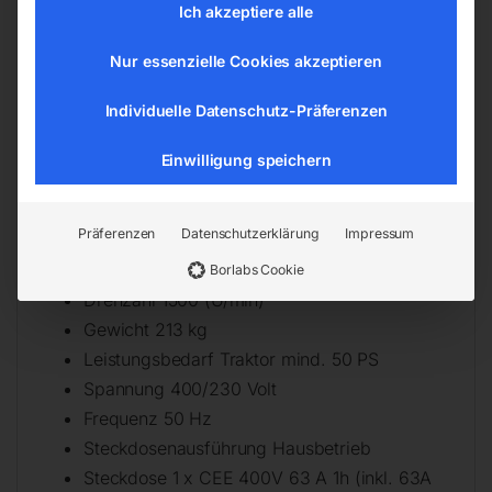
Ich akzeptiere alle
AVR-Regler
Frequenz- und Spannungsüberwachung
Nur essenzielle Cookies akzeptieren
Betriebsstundenzähler
Amperemeter
Individuelle Datenschutz-Präferenzen
Frequenzmesser
Einwilligung speichern
Voltmeter
Technische Daten
Präferenzen
Datenschutzerklärung
Impressum
Dauerleistung 30,0/24,0 kVA/kW
Borlabs Cookie
Drehzahl 1500 (U/min)
Gewicht 213 kg
Leistungsbedarf Traktor mind. 50 PS
Spannung 400/230 Volt
Frequenz 50 Hz
Steckdosenausführung Hausbetrieb
Steckdose 1 x CEE 400V 63 A 1h (inkl. 63A