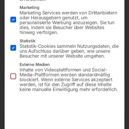
für Hausbetrieb
Marketing
Marketing Services werden von Drittanbietern
oder Herausgebern genutzt, um
personalisierte Werbung anzuzeigen. Sie tun
€
4.200,00
dies, indem sie Besucher über Websites
hinweg verfolgen.
inkl. MwSt.
Kostenloser Versand
Statistik
Lieferzeit:
ca. 5 - 10 Werktage
Statistik-Cookies sammeln Nutzungsdaten, die
uns Aufschluss darüber geben, wie unsere
Besucher mit unserer Website umgehen.
Versandkosten Standard (Österreich):
€
0,00
Externe Medien
Bitte beachten Sie: Die Versandkosten gelten für Österreich.
Inhalte von Videoplattformen und Social-
Andere Länder können abweichen.
Media-Plattformen werden standardmäßig
blockiert. Wenn externe Services akzeptiert
werden, ist für den Zugriff auf diese Inhalte
In den Warenkorb
keine manuelle Einwilligung mehr erforderlich.
Sie haben Fragen zu diesem
Artikel?