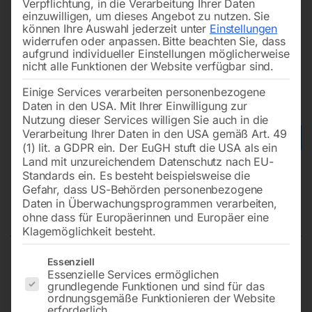
Verpflichtung, in die Verarbeitung Ihrer Daten
einzuwilligen, um dieses Angebot zu nutzen.
Sie
können Ihre Auswahl jederzeit unter
Einstellungen
widerrufen oder anpassen.
Bitte beachten Sie, dass
aufgrund individueller Einstellungen möglicherweise
nicht alle Funktionen der Website verfügbar sind.
Einige Services verarbeiten personenbezogene
Daten in den USA. Mit Ihrer Einwilligung zur
Nutzung dieser Services willigen Sie auch in die
Verarbeitung Ihrer Daten in den USA gemäß Art. 49
(1) lit. a GDPR ein. Der EuGH stuft die USA als ein
Land mit unzureichendem Datenschutz nach EU-
Standards ein. Es besteht beispielsweise die
Zapfwellengenerator 30 kVA – IP
Gefahr, dass US-Behörden personenbezogene
23 für Hausbetrieb
Daten in Überwachungsprogrammen verarbeiten,
ohne dass für Europäerinnen und Europäer eine
Klagemöglichkeit besteht.
Es folgt eine Liste der Service-Gruppen, für die eine Einwilligun
Essenziell
30 kVA Dauer
Essenzielle Services ermöglichen
grundlegende Funktionen und sind für das
min. Traktorleistung 75 PS
ordnungsgemäße Funktionieren der Website
Generatordrehzahl 1500 UpM
erforderlich.