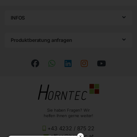
INFOS
Produktberatung anfragen
Sie haben Fragen? Wir
helfen Ihnen gerne weiter!
+43 4232 / 875 22
office@horntec.at