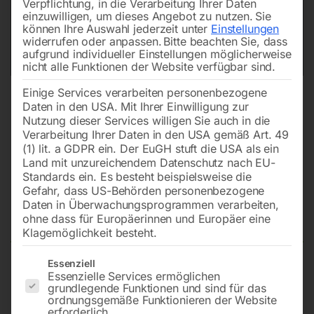
Verpflichtung, in die Verarbeitung Ihrer Daten
einzuwilligen, um dieses Angebot zu nutzen.
Sie
können Ihre Auswahl jederzeit unter
Einstellungen
widerrufen oder anpassen.
Bitte beachten Sie, dass
aufgrund individueller Einstellungen möglicherweise
nicht alle Funktionen der Website verfügbar sind.
Einige Services verarbeiten personenbezogene
Daten in den USA. Mit Ihrer Einwilligung zur
Nutzung dieser Services willigen Sie auch in die
Verarbeitung Ihrer Daten in den USA gemäß Art. 49
(1) lit. a GDPR ein. Der EuGH stuft die USA als ein
Land mit unzureichendem Datenschutz nach EU-
Standards ein. Es besteht beispielsweise die
Gefahr, dass US-Behörden personenbezogene
Daten in Überwachungsprogrammen verarbeiten,
Zahnstange Nr. 6
ohne dass für Europäerinnen und Europäer eine
Klagemöglichkeit besteht.
Es folgt eine Liste der Service-Gruppen, für die eine Einwilligun
Essenziell
Essenzielle Services ermöglichen
zu KBM 32 S
grundlegende Funktionen und sind für das
ordnungsgemäße Funktionieren der Website
erforderlich.