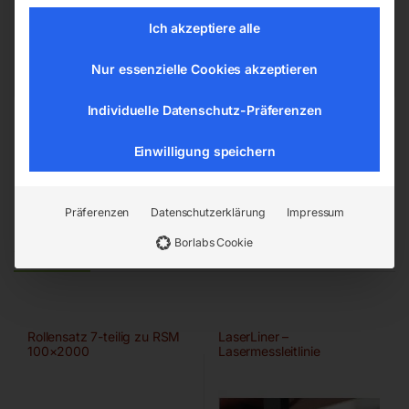
4911 Ried/Tumeltsham
Ich akzeptiere alle
office@elmag.at
Österreich
Nur essenzielle Cookies akzeptieren
Individuelle Datenschutz-Präferenzen
Einwilligung speichern
Präferenzen
Datenschutzerklärung
Impressum
Ähnliche Produkte
Borlabs Cookie
Rollensatz 7-teilig zu RSM
LaserLiner –
100×2000
Lasermessleitlinie