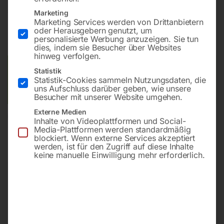
€
84,00
Marketing
Marketing Services werden von Drittanbietern
oder Herausgebern genutzt, um
inkl. MwSt.
zzgl.
Versandkosten
personalisierte Werbung anzuzeigen. Sie tun
Lieferzeit:
ca. 2 - 3 Tage
dies, indem sie Besucher über Websites
hinweg verfolgen.
Versandkosten Standard (Österreich):
€
10,00
Statistik
Statistik-Cookies sammeln Nutzungsdaten, die
Bitte beachten Sie: Die Versandkosten gelten für Österreich.
uns Aufschluss darüber geben, wie unsere
Andere Länder können abweichen.
Besucher mit unserer Website umgehen.
Externe Medien
In den Warenkorb
Inhalte von Videoplattformen und Social-
Media-Plattformen werden standardmäßig
blockiert. Wenn externe Services akzeptiert
werden, ist für den Zugriff auf diese Inhalte
keine manuelle Einwilligung mehr erforderlich.
Sie haben Fragen zu diesem
Artikel?
Gerne helfen wir Ihnen weiter.
Anfrageformular