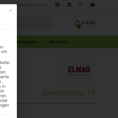
land
+43 4232 / 875 22
Mit diesem Button wird der Dialog geschlossen. Seine Funktionalität ist id
€
0,00
0
Stromaggregate
Werkstatt
en
n um
site.
e
ten
ierte
n.
 in
die
Zahnrad Pos. 74
zen.
oder
ungen
D