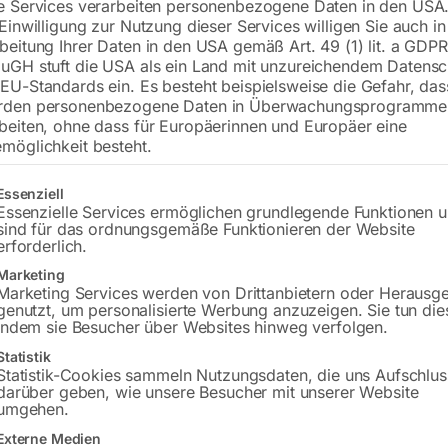
e Services verarbeiten personenbezogene Daten in den USA.
 Einwilligung zur Nutzung dieser Services willigen Sie auch in
beitung Ihrer Daten in den USA gemäß Art. 49 (1) lit. a GDPR
uGH stuft die USA als ein Land mit unzureichendem Datensc
€
21,00
EU-Standards ein. Es besteht beispielsweise die Gefahr, da
rden personenbezogene Daten in Überwachungsprogramme
inkl. MwSt.
zzgl.
Versandkosten
beiten, ohne dass für Europäerinnen und Europäer eine
Lieferzeit:
ca. 2 - 3 Tage
möglichkeit besteht.
Versandkosten Standard (Österreich):
€
gt eine Liste der Service-Gruppen, für die eine Einwilligung erteilt w
Essenziell
Bitte beachten Sie: Die Versandkosten g
Essenzielle Services ermöglichen grundlegende Funktionen 
sind für das ordnungsgemäße Funktionieren der Website
erforderlich.
In den 
Marketing
Marketing Services werden von Drittanbietern oder Herausg
genutzt, um personalisierte Werbung anzuzeigen. Sie tun die
indem sie Besucher über Websites hinweg verfolgen.
Sie haben Frag
Statistik
Statistik-Cookies sammeln Nutzungsdaten, die uns Aufschlus
darüber geben, wie unsere Besucher mit unserer Website
Gerne hel
umgehen.
Externe Medien
Anfrageformular