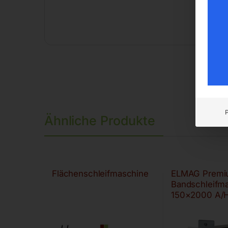
Ähnliche Produkte
Flächenschleifmaschine
ELMAG Premi
Bandschleifm
150×2000 A/