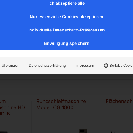
Ich akzeptiere alle
Nur essenzielle Cookies akzeptieren
Individuelle Datenschutz-Präferenzen
Einwilligung speichern
Präferenzen
Datenschutzerklärung
Impressum
Borlabs Cooki
um
Rundschleifmaschine
Flächensch
aschine HD
Modell CG 1000
HD-B