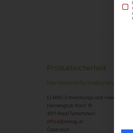
Produktsicherheit
Herstellerinformationen
ELMAG Entwicklungs und Handels Gm
Hannesgrub Nord 19
4911 Ried/Tumeltsham
office@elmag.at
Österreich