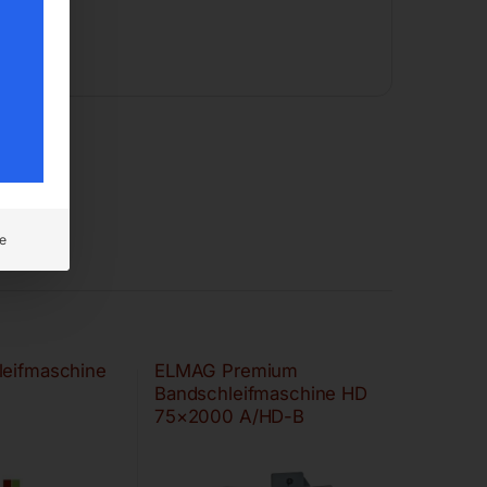
e
leifmaschine
ELMAG Premium
Bandschleifmaschine HD
75×2000 A/HD-B