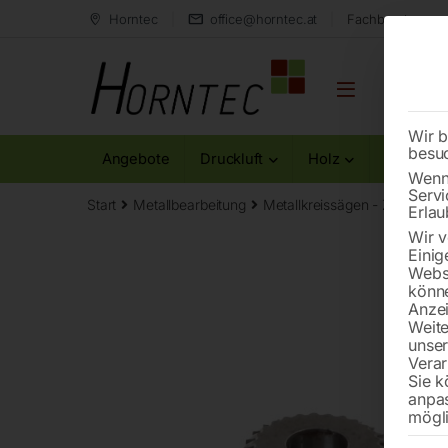
Horntec
office@horntec.at
Fachberatung au
Wir b
besu
Angebote
Druckluft
Holz
Metall
Wenn 
Servi
Start
Metallbearbeitung
Metallkreissägen - Zubehör
Erlau
Wir v
Einig
Websi
könne
Anzei
Weite
unse
Verar
Sie k
anpa
mögli