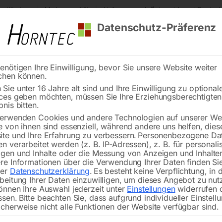
s Kärnten
Markenqualität
Lieferung nach Österreich und Deutsch
Datenschutz-Präferenz
enötigen Ihre Einwilligung, bevor Sie unsere Website weiter
chen können.
Reinigung
Schweißen
Stadtmobiliar
Stein
Sie unter 16 Jahre alt sind und Ihre Einwilligung zu optional
ces geben möchten, müssen Sie Ihre Erziehungsberechtigte
Zahnrad Pos. 74
bnis bitten.
erwenden Cookies und andere Technologien auf unserer Web
🔍
e von ihnen sind essenziell, während andere uns helfen, dies
te und Ihre Erfahrung zu verbessern.
Personenbezogene Da
n verarbeitet werden (z. B. IP-Adressen), z. B. für personalis
gen und Inhalte oder die Messung von Anzeigen und Inhalte
re Informationen über die Verwendung Ihrer Daten finden Sie
rer
Datenschutzerklärung
.
Es besteht keine Verpflichtung, in 
beitung Ihrer Daten einzuwilligen, um dieses Angebot zu nut
önnen Ihre Auswahl jederzeit unter
Einstellungen
widerrufen 
ssen.
Bitte beachten Sie, dass aufgrund individueller Einstell
cherweise nicht alle Funktionen der Website verfügbar sind.
für JEPSON Dry-Miter-Cutter 9410N