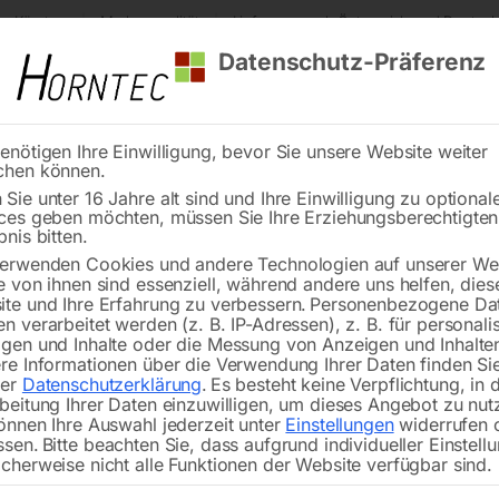
s Kärnten
Markenqualität
Lieferung nach Österreich und Deutsch
Datenschutz-Präferenz
enötigen Ihre Einwilligung, bevor Sie unsere Website weiter
chen können.
Reinigung
Schweißen
Stadtmobiliar
Stein
Sie unter 16 Jahre alt sind und Ihre Einwilligung zu optional
ces geben möchten, müssen Sie Ihre Erziehungsberechtigte
Zahnrad inkl. Stift Nr. 22, Nr. 25
bnis bitten.
erwenden Cookies und andere Technologien auf unserer Web
🔍
e von ihnen sind essenziell, während andere uns helfen, dies
te und Ihre Erfahrung zu verbessern.
Personenbezogene Da
n verarbeitet werden (z. B. IP-Adressen), z. B. für personalis
gen und Inhalte oder die Messung von Anzeigen und Inhalte
re Informationen über die Verwendung Ihrer Daten finden Sie
rer
Datenschutzerklärung
.
Es besteht keine Verpflichtung, in 
Za
beitung Ihrer Daten einzuwilligen, um dieses Angebot zu nut
önnen Ihre Auswahl jederzeit unter
Einstellungen
widerrufen 
ssen.
Bitte beachten Sie, dass aufgrund individueller Einstell
Nicht vorrätig
Verfügbarkeit:
cherweise nicht alle Funktionen der Website verfügbar sind.