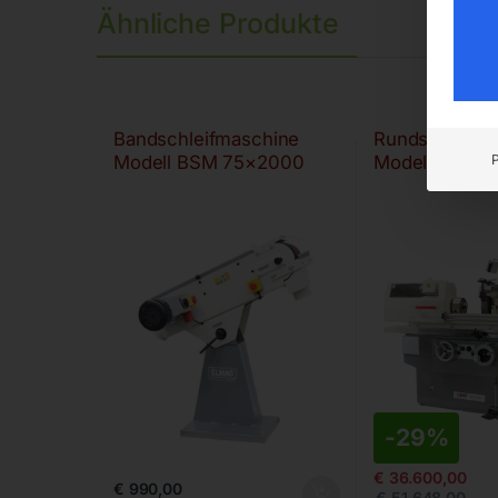
Ähnliche Produkte
Bandschleifmaschine
Rundschleifm
Modell BSM 75×2000
Modell CG 80
-
29%
€
36.600,00
€
990,00
€
51.648,00