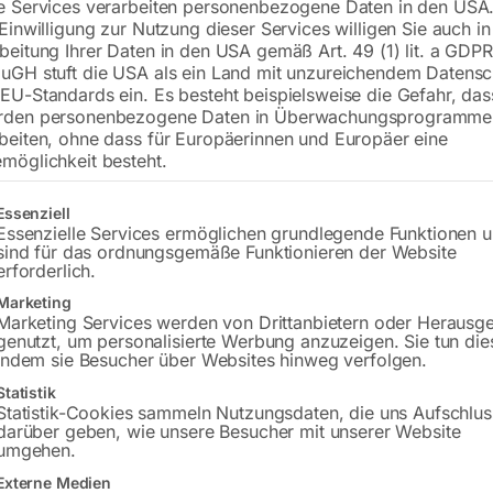
e Services verarbeiten personenbezogene Daten in den USA.
 Einwilligung zur Nutzung dieser Services willigen Sie auch in
zu RKBM 16 T
beitung Ihrer Daten in den USA gemäß Art. 49 (1) lit. a GDPR
uGH stuft die USA als ein Land mit unzureichendem Datensc
EU-Standards ein. Es besteht beispielsweise die Gefahr, da
rden personenbezogene Daten in Überwachungsprogramme
€
138,00
beiten, ohne dass für Europäerinnen und Europäer eine
möglichkeit besteht.
inkl. MwSt.
zzgl.
Versandkosten
Lieferzeit:
Auf Nachfrage
gt eine Liste der Service-Gruppen, für die eine Einwilligung erteilt w
Essenziell
Essenzielle Services ermöglichen grundlegende Funktionen 
sind für das ordnungsgemäße Funktionieren der Website
Versandkosten Standard (Österreich):
€
erforderlich.
Bitte beachten Sie: Die Versandkosten g
Marketing
Marketing Services werden von Drittanbietern oder Herausg
genutzt, um personalisierte Werbung anzuzeigen. Sie tun die
indem sie Besucher über Websites hinweg verfolgen.
Produktsicherheit
Statistik
Statistik-Cookies sammeln Nutzungsdaten, die uns Aufschlus
darüber geben, wie unsere Besucher mit unserer Website
umgehen.
Externe Medien