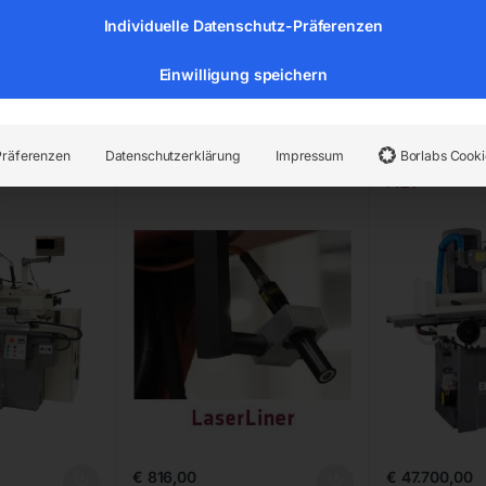
Individuelle Datenschutz-Präferenzen
Einwilligung speichern
aschine
LaserLiner –
Flächensch
Präferenzen
Datenschutzerklärung
Impressum
Borlabs Cooki
0
Lasermessleitlinie
Modell HS
ALV
€
816,00
€
47.700,00