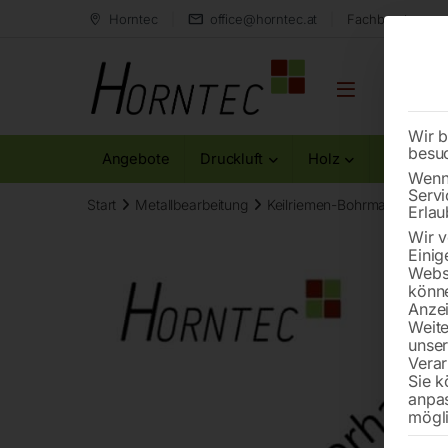
Horntec
office@horntec.at
Fachberatung au
Wir b
besu
Angebote
Druckluft
Holz
Metall
Wenn 
Servi
Start
Metallbearbeitung
Keilriemen-Bohrmaschinen
Erlau
Wir v
Einig
Websi
könne
Anzei
Weite
unse
Verar
Sie k
anpa
mögli