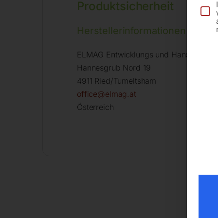
Produktsicherheit
Herstellerinformationen
ELMAG Entwicklungs und Handels Gm
Hannesgrub Nord 19
4911 Ried/Tumeltsham
office@elmag.at
Österreich