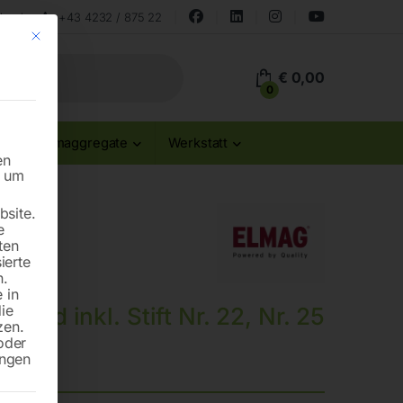
land
+43 4232 / 875 22
Mit diesem Button wird der Dialog geschlossen. Seine Funktionalität ist id
€
0,00
0
Stromaggregate
Werkstatt
en
n um
site.
e
ten
ierte
n.
 in
die
hnrad inkl. Stift Nr. 22, Nr. 25
zen.
oder
ungen