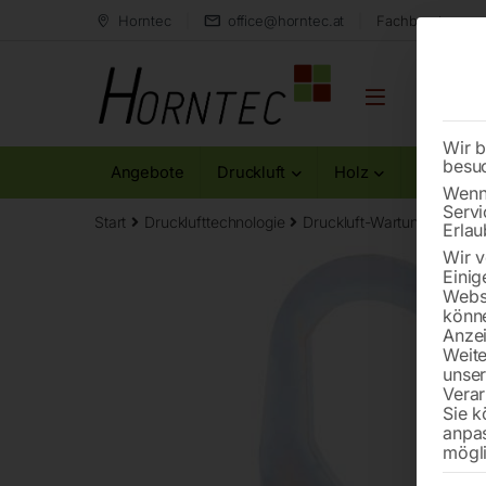
Horntec
office@horntec.at
Fachberatung au
Wir b
besu
Angebote
Druckluft
Holz
Metall
Wenn 
Servi
Start
Drucklufttechnologie
Druckluft-Wartungsgeräte
Erlau
Wir v
Einig
Websi
könne
Anzei
Weite
unse
Verar
Sie k
anpa
mögli