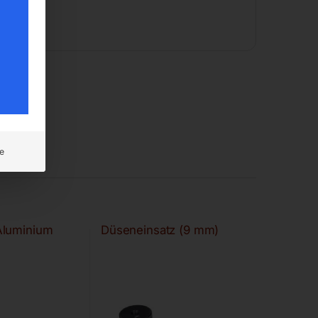
e
Aluminium
Düseneinsatz (9 mm)