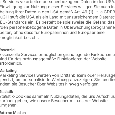
e Services verarbeiten personenbezogene Daten in den USA.
 Einwilligung zur Nutzung dieser Services willigen Sie auch in
beitung Ihrer Daten in den USA gemäß Art. 49 (1) lit. a GDPR
uGH stuft die USA als ein Land mit unzureichendem Datensc
€
5,40
EU-Standards ein. Es besteht beispielsweise die Gefahr, da
rden personenbezogene Daten in Überwachungsprogramme
inkl. MwSt.
zzgl.
Versandkosten
beiten, ohne dass für Europäerinnen und Europäer eine
Lieferzeit:
ca. 2 - 3 Tage
möglichkeit besteht.
Versandkosten Standard (Österreich):
€
gt eine Liste der Service-Gruppen, für die eine Einwilligung erteilt w
Essenziell
Bitte beachten Sie: Die Versandkosten g
Essenzielle Services ermöglichen grundlegende Funktionen 
sind für das ordnungsgemäße Funktionieren der Website
erforderlich.
In den 
Marketing
Marketing Services werden von Drittanbietern oder Herausg
genutzt, um personalisierte Werbung anzuzeigen. Sie tun die
indem sie Besucher über Websites hinweg verfolgen.
Sie haben Frag
Statistik
Statistik-Cookies sammeln Nutzungsdaten, die uns Aufschlus
darüber geben, wie unsere Besucher mit unserer Website
Gerne hel
umgehen.
Externe Medien
Anfrageformular