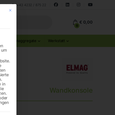
land
+43 4232 / 875 22
Mit diesem Button wird der Dialog geschlossen. Seine Funktionalität ist id
€
0,00
0
Stromaggregate
Werkstatt
en
n um
site.
e
ten
ierte
n.
 in
die
Wandkonsole
zen.
oder
ungen