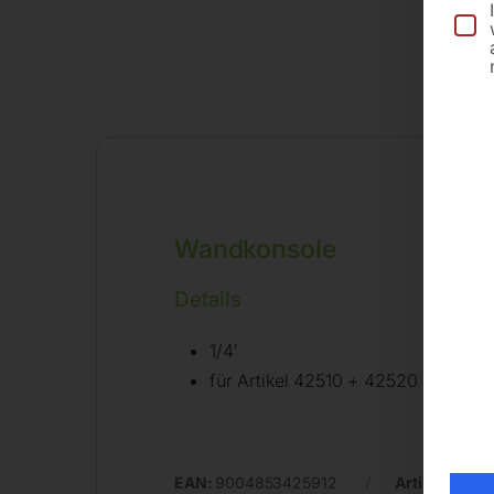
Wandkonsole
Details
1/4′
für Artikel 42510 + 42520
EAN:
9004853425912
Artikelnumm