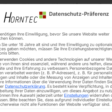
s Kärnten
Markenqualität
Lieferung nach Österreich und Deutsch
Datenschutz-Präferenz
enötigen Ihre Einwilligung, bevor Sie unsere Website weiter
chen können.
Reinigung
Schweißen
Stadtmobiliar
Stein
Sie unter 16 Jahre alt sind und Ihre Einwilligung zu optional
ces geben möchten, müssen Sie Ihre Erziehungsberechtigte
Wandkonsole
bnis bitten.
erwenden Cookies und andere Technologien auf unserer Web
🔍
e von ihnen sind essenziell, während andere uns helfen, dies
te und Ihre Erfahrung zu verbessern.
Personenbezogene Da
n verarbeitet werden (z. B. IP-Adressen), z. B. für personalis
gen und Inhalte oder die Messung von Anzeigen und Inhalte
re Informationen über die Verwendung Ihrer Daten finden Sie
rer
Datenschutzerklärung
.
Es besteht keine Verpflichtung, in 
beitung Ihrer Daten einzuwilligen, um dieses Angebot zu nut
önnen Ihre Auswahl jederzeit unter
Einstellungen
widerrufen 
ssen.
Bitte beachten Sie, dass aufgrund individueller Einstell
cherweise nicht alle Funktionen der Website verfügbar sind.
für R/FR(M) , 1/4′