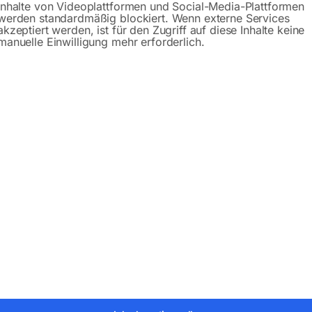
Inhalte von Videoplattformen und Social-Media-Plattformen
werden standardmäßig blockiert. Wenn externe Services
akzeptiert werden, ist für den Zugriff auf diese Inhalte keine
manuelle Einwilligung mehr erforderlich.
Beschreibung
Produktsicherheit
er:
42591
Kategorien:
Drucklufttechnologie
,
Druckluft-Wartun