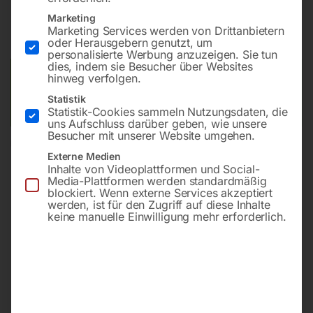
Marketing
inkl. MwSt.
zzgl.
Versandkosten
Marketing Services werden von Drittanbietern
Lieferzeit:
ca. 5 - 10 Werktage
oder Herausgebern genutzt, um
personalisierte Werbung anzuzeigen. Sie tun
dies, indem sie Besucher über Websites
Versandkosten Standard (Österreich):
€
20,00
hinweg verfolgen.
Bitte beachten Sie: Die Versandkosten gelten für Österreich.
Statistik
Andere Länder können abweichen.
Statistik-Cookies sammeln Nutzungsdaten, die
uns Aufschluss darüber geben, wie unsere
Besucher mit unserer Website umgehen.
In den Warenkorb
Externe Medien
Inhalte von Videoplattformen und Social-
Media-Plattformen werden standardmäßig
blockiert. Wenn externe Services akzeptiert
werden, ist für den Zugriff auf diese Inhalte
Sie haben Fragen zu diesem
keine manuelle Einwilligung mehr erforderlich.
Artikel?
Gerne helfen wir Ihnen weiter.
Anfrageformular
office@horntec.at