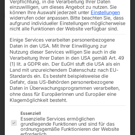
Verpflichtung, in die Verarbeitung Ihrer Daten
einzuwilligen, um dieses Angebot zu nutzen.
Sie
können Ihre Auswahl jederzeit unter
Einstellungen
widerrufen oder anpassen.
Bitte beachten Sie, dass
aufgrund individueller Einstellungen möglicherweise
nicht alle Funktionen der Website verfügbar sind.
Einige Services verarbeiten personenbezogene
Daten in den USA. Mit Ihrer Einwilligung zur
Nutzung dieser Services willigen Sie auch in die
Verarbeitung Ihrer Daten in den USA gemäß Art. 49
(1) lit. a GDPR ein. Der EuGH stuft die USA als ein
Land mit unzureichendem Datenschutz nach EU-
Wand-Schwenkarm WSA 300-
Standards ein. Es besteht beispielsweise die
1100-2
Gefahr, dass US-Behörden personenbezogene
Daten in Überwachungsprogrammen verarbeiten,
ohne dass für Europäerinnen und Europäer eine
Klagemöglichkeit besteht.
Passend u.a. für Elektro-Seilzüge der Serie MES
Es folgt eine Liste der Service-Gruppen, für die eine Einwilligun
Essenziell
Essenzielle Services ermöglichen
grundlegende Funktionen und sind für das
ordnungsgemäße Funktionieren der Website
€
66,00
erforderlich.