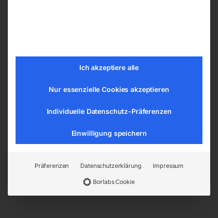
enthalten
Technische Details
Tragkraft 300 kg
Abstand oberer zu unterem Anschlagpunkt
Ich akzeptiere alle
450 mm
Ausladung 1100 mm
Nur essenzielle Cookies akzeptieren
Gewicht (Netto) ca. 8,4 kg
Individuelle Datenschutz-Präferenzen
Einwilligung speichern
EAN:
4036351214878
Artikelnummer:
6198605
Kategorien:
Werkstatttechnik
,
Präferenzen
Datenschutzerklärung
Impressum
Hebetechnik
Borlabs Cookie