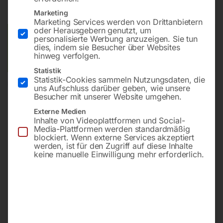
Lieferzeit:
ca. 5 - 10 Werktage
Marketing
Marketing Services werden von Drittanbietern
oder Herausgebern genutzt, um
Versandkosten Standard (Österreich):
€
40,00
personalisierte Werbung anzuzeigen. Sie tun
dies, indem sie Besucher über Websites
Bitte beachten Sie: Die Versandkosten gelten für Österreich.
hinweg verfolgen.
Andere Länder können abweichen.
Statistik
Statistik-Cookies sammeln Nutzungsdaten, die
In den Warenkorb
uns Aufschluss darüber geben, wie unsere
Besucher mit unserer Website umgehen.
Externe Medien
Inhalte von Videoplattformen und Social-
Media-Plattformen werden standardmäßig
Sie haben Fragen zu diesem
blockiert. Wenn externe Services akzeptiert
werden, ist für den Zugriff auf diese Inhalte
Artikel?
keine manuelle Einwilligung mehr erforderlich.
Gerne helfen wir Ihnen weiter.
Anfrageformular
office@horntec.at