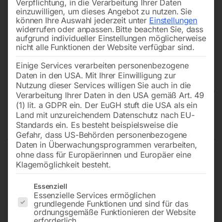
Verpflichtung, in die Verarbeitung Ihrer Daten
einzuwilligen, um dieses Angebot zu nutzen.
Sie
können Ihre Auswahl jederzeit unter
Einstellungen
widerrufen oder anpassen.
Bitte beachten Sie, dass
aufgrund individueller Einstellungen möglicherweise
nicht alle Funktionen der Website verfügbar sind.
Einige Services verarbeiten personenbezogene
Daten in den USA. Mit Ihrer Einwilligung zur
Nutzung dieser Services willigen Sie auch in die
Verarbeitung Ihrer Daten in den USA gemäß Art. 49
(1) lit. a GDPR ein. Der EuGH stuft die USA als ein
Land mit unzureichendem Datenschutz nach EU-
Vorschubapparat VSA 2038 L
Standards ein. Es besteht beispielsweise die
Gefahr, dass US-Behörden personenbezogene
Daten in Überwachungsprogrammen verarbeiten,
ohne dass für Europäerinnen und Europäer eine
mit drei Rollen und acht Geschwindigkeiten
Klagemöglichkeit besteht.
Es folgt eine Liste der Service-Gruppen, für die eine Einwilligun
Essenziell
Essenzielle Services ermöglichen
€
1.020,00
grundlegende Funktionen und sind für das
ordnungsgemäße Funktionieren der Website
erforderlich.
inkl. MwSt.
zzgl.
Versandkosten