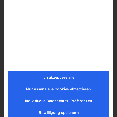
Geschwindigkeitsauswahl über Schalter und
Wechselgetriebe
Technische Details
Anzahl der Vorschubrollen 3 Stk.
Vorschubgeschwindigkeit 2 / 4 / 5,5 / 6,5 /
11 / 13 / 16,5 / 33 m/min
Geschwindigkeitsstufen 8
Ausladung max. 1050 mm
Rollendurchmesser 120 mm
Rollenbreite 60 mm
Ich akzeptiere alle
Federweg der Rollen 20 mm
Länge (Produkt) ca. 1524 mm
Nur essenzielle Cookies akzeptieren
Breite/Tiefe (Produkt) ca. 220 mm
Individuelle Datenschutz-Präferenzen
Höhe (Produkt) ca. 540 mm
Gewicht (Netto) ca. 69,5 kg
Einwilligung speichern