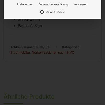
Oberfläche reflektierend
Präferenzen
Datenschutzerklärung
Impressum
Farbe rot/weiß/gelb/grün
Borlabs Cookie
Seitenlänge 700 mm
Stärke 2 mm
Bauart C-Sign
Artikelnummer:
1078/3/4
Kategorien:
Stadtmobiliar
,
Verkehrszeichen nach StVO
Ähnliche Produkte