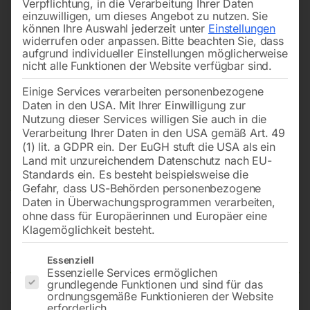
Verpflichtung, in die Verarbeitung Ihrer Daten
einzuwilligen, um dieses Angebot zu nutzen.
Sie
können Ihre Auswahl jederzeit unter
Einstellungen
widerrufen oder anpassen.
Bitte beachten Sie, dass
aufgrund individueller Einstellungen möglicherweise
nicht alle Funktionen der Website verfügbar sind.
Einige Services verarbeiten personenbezogene
Daten in den USA. Mit Ihrer Einwilligung zur
Nutzung dieser Services willigen Sie auch in die
Verarbeitung Ihrer Daten in den USA gemäß Art. 49
(1) lit. a GDPR ein. Der EuGH stuft die USA als ein
Land mit unzureichendem Datenschutz nach EU-
Standards ein. Es besteht beispielsweise die
Gefahr, dass US-Behörden personenbezogene
Daten in Überwachungsprogrammen verarbeiten,
ohne dass für Europäerinnen und Europäer eine
Vorankündigung eines
Klagemöglichkeit besteht.
Lichtzeichens
Es folgt eine Liste der Service-Gruppen, für die eine Einwilligun
Essenziell
Essenzielle Services ermöglichen
grundlegende Funktionen und sind für das
ordnungsgemäße Funktionieren der Website
Verkehrszeichen C-Sign, Folientyp 3
erforderlich.