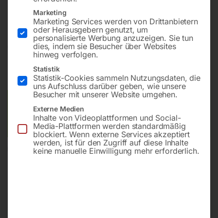
Seitenlänge – 700 mm
Marketing
Marketing Services werden von Drittanbietern
oder Herausgebern genutzt, um
personalisierte Werbung anzuzeigen. Sie tun
€
98,40
dies, indem sie Besucher über Websites
hinweg verfolgen.
inkl. MwSt.
zzgl.
Versandkosten
Statistik
Statistik-Cookies sammeln Nutzungsdaten, die
Lieferzeit:
ca. 3 – 5 Werktage
uns Aufschluss darüber geben, wie unsere
Besucher mit unserer Website umgehen.
Versandkosten Standard (Österreich):
€
15,00
Externe Medien
Bitte beachten Sie: Die Versandkosten gelten für Österreich.
Inhalte von Videoplattformen und Social-
Andere Länder können abweichen.
Media-Plattformen werden standardmäßig
blockiert. Wenn externe Services akzeptiert
werden, ist für den Zugriff auf diese Inhalte
In den Warenkorb
keine manuelle Einwilligung mehr erforderlich.
Sie haben Fragen zu diesem
Artikel?