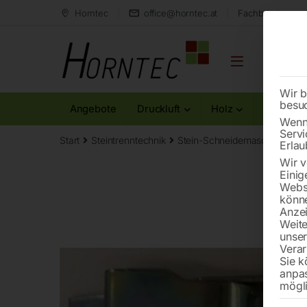
Horntec
office@horntec.at
Fachberatung au
Wir b
besu
Angebote
Druckluft
Holz
Metall
Wenn 
Servi
Start
Steintrenntechnik
Stein-Schneidemaschinen
V
Erlau
Wir v
Einig
Websi
könne
Anzei
Weite
unse
Verar
Sie k
anpa
mögli