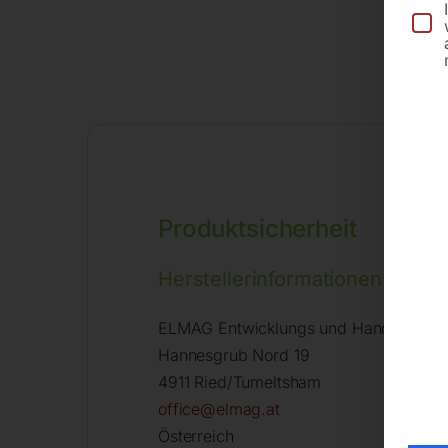
Produktsicherheit
Herstellerinformationen
ELMAG Entwicklungs und Handels Gm
Hannesgrub Nord 19
4911 Ried/Tumeltsham
office@elmag.at
Österreich