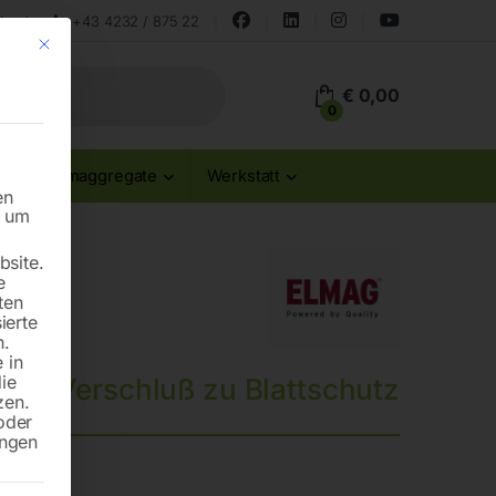
land
+43 4232 / 875 22
Mit diesem Button wird der Dialog geschlossen. Seine Funktionalität ist id
€
0,00
0
Stromaggregate
Werkstatt
en
n um
site.
e
ten
ierte
n.
 in
die
Verschluß zu Blattschutz
zen.
oder
ungen