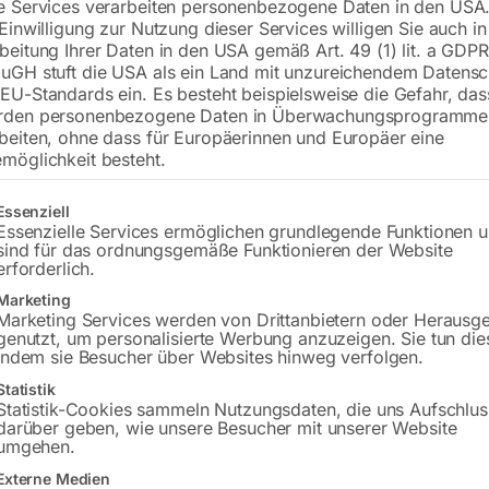
e Services verarbeiten personenbezogene Daten in den USA.
 Einwilligung zur Nutzung dieser Services willigen Sie auch in
beitung Ihrer Daten in den USA gemäß Art. 49 (1) lit. a GDPR
uGH stuft die USA als ein Land mit unzureichendem Datensc
€
6,00
EU-Standards ein. Es besteht beispielsweise die Gefahr, da
rden personenbezogene Daten in Überwachungsprogramme
inkl. MwSt.
zzgl.
Versandkosten
beiten, ohne dass für Europäerinnen und Europäer eine
Lieferzeit:
ca. 2 - 3 Tage
möglichkeit besteht.
Versandkosten Standard (Österreich):
€
gt eine Liste der Service-Gruppen, für die eine Einwilligung erteilt w
Essenziell
Bitte beachten Sie: Die Versandkosten g
Essenzielle Services ermöglichen grundlegende Funktionen 
sind für das ordnungsgemäße Funktionieren der Website
erforderlich.
In den 
Marketing
Marketing Services werden von Drittanbietern oder Herausg
genutzt, um personalisierte Werbung anzuzeigen. Sie tun die
indem sie Besucher über Websites hinweg verfolgen.
Sie haben Frag
Statistik
Statistik-Cookies sammeln Nutzungsdaten, die uns Aufschlus
darüber geben, wie unsere Besucher mit unserer Website
Gerne hel
umgehen.
Externe Medien
Anfrageformular