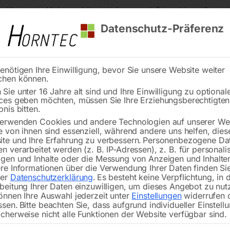
s Kärnten
Markenqualität
Lieferung nach Österreich und Deutsch
Datenschutz-Präferenz
enötigen Ihre Einwilligung, bevor Sie unsere Website weiter
chen können.
Reinigung
Schweißen
Stadtmobiliar
Stein
Sie unter 16 Jahre alt sind und Ihre Einwilligung zu optional
ces geben möchten, müssen Sie Ihre Erziehungsberechtigte
erschluß zu Blattschutz
bnis bitten.
erwenden Cookies und andere Technologien auf unserer Web
🔍
e von ihnen sind essenziell, während andere uns helfen, dies
te und Ihre Erfahrung zu verbessern.
Personenbezogene Da
n verarbeitet werden (z. B. IP-Adressen), z. B. für personalis
gen und Inhalte oder die Messung von Anzeigen und Inhalte
re Informationen über die Verwendung Ihrer Daten finden Sie
rer
Datenschutzerklärung
.
Es besteht keine Verpflichtung, in 
beitung Ihrer Daten einzuwilligen, um dieses Angebot zu nut
önnen Ihre Auswahl jederzeit unter
Einstellungen
widerrufen 
ssen.
Bitte beachten Sie, dass aufgrund individueller Einstell
cherweise nicht alle Funktionen der Website verfügbar sind.
für DIAMATIC A-46, A-81