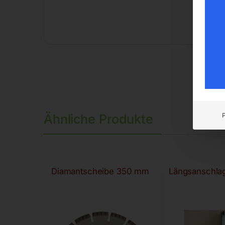
Ähnliche Produkte
Diamantscheibe 350 mm
Längsanschla