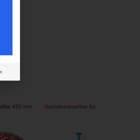
e
heibe 450 mm
Hochdruckspritze für