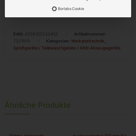
pH-Wert 12
Borlabs Cookie
EAN:
4036351232452
Artikelnummer:
7321910
Kategorien:
Werkstatttechnik
,
Sprühgeräte / Teilewaschgeräte / Altöl-Absaugegeräte
Ähnliche Produkte
Elektro-Heizgerät
Auslassadapter 210 mm für