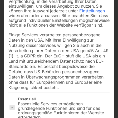
Verpflichtung, in die Verarbeitung Ihrer Daten
einzuwilligen, um dieses Angebot zu nutzen.
Sie
können Ihre Auswahl jederzeit unter
Einstellungen
widerrufen oder anpassen.
Bitte beachten Sie, dass
aufgrund individueller Einstellungen möglicherweise
nicht alle Funktionen der Website verfügbar sind.
Einige Services verarbeiten personenbezogene
Daten in den USA. Mit Ihrer Einwilligung zur
Nutzung dieser Services willigen Sie auch in die
Verarbeitung Ihrer Daten in den USA gemäß Art. 49
(1) lit. a GDPR ein. Der EuGH stuft die USA als ein
Land mit unzureichendem Datenschutz nach EU-
Universalreiniger alkalisch HD-
Standards ein. Es besteht beispielsweise die
Spezial 10l
Gefahr, dass US-Behörden personenbezogene
Daten in Überwachungsprogrammen verarbeiten,
ohne dass für Europäerinnen und Europäer eine
Klagemöglichkeit besteht.
Universalreiniger für die schnelle, mühelose und
Es folgt eine Liste der Service-Gruppen, für die eine Einwilligun
Essenziell
materialschonende Reinigung von starken
Essenzielle Services ermöglichen
Verschmutzungen im Werkstatt-, Kraftfahrzeug- und
grundlegende Funktionen und sind für das
ordnungsgemäße Funktionieren der Website
Nutzfahrzeugbereich
erforderlich.