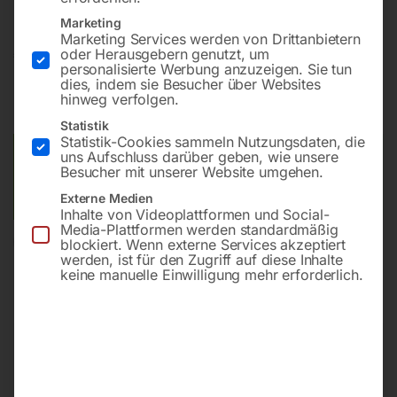
Marketing
Marketing Services werden von Drittanbietern
€
81,00
oder Herausgebern genutzt, um
personalisierte Werbung anzuzeigen. Sie tun
dies, indem sie Besucher über Websites
inkl. MwSt.
zzgl.
Versandkosten
hinweg verfolgen.
Lieferzeit:
ca. 5 - 10 Werktage
Statistik
Statistik-Cookies sammeln Nutzungsdaten, die
uns Aufschluss darüber geben, wie unsere
Versandkosten Standard (Österreich):
€
20,00
Besucher mit unserer Website umgehen.
Bitte beachten Sie: Die Versandkosten gelten für Österreich.
Andere Länder können abweichen.
Externe Medien
Inhalte von Videoplattformen und Social-
Media-Plattformen werden standardmäßig
blockiert. Wenn externe Services akzeptiert
In den Warenkorb
werden, ist für den Zugriff auf diese Inhalte
keine manuelle Einwilligung mehr erforderlich.
Sie haben Fragen zu diesem
Artikel?
Gerne helfen wir Ihnen weiter.