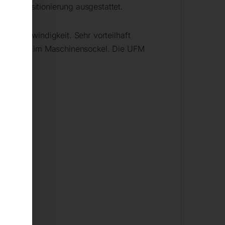
ischpositionierung ausgestattet.
ttgeschwindigkeit. Sehr vorteilhaft
m mit Tank im Maschinensockel. Die UFM