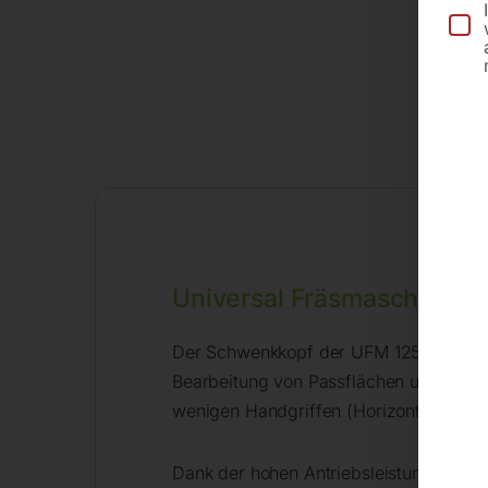
Universal Fräsmaschine M
Der Schwenkkopf der UFM 125 ist in na
Bearbeitung von Passflächen und -nuten
wenigen Handgriffen (Horizontalspinde
Dank der hohen Antriebsleistung von 2.