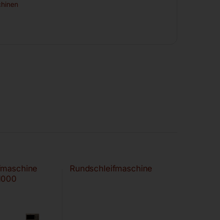
chinen
fmaschine
Rundschleifmaschine
1000