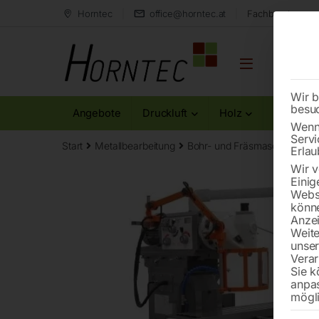
Horntec
office@horntec.at
Fachberatung au
Wir b
besu
Angebote
Druckluft
Holz
Metall
Wenn 
Servi
Start
Metallbearbeitung
Bohr- und Fräsmaschinen
Erlau
Wir v
Einig
Websi
könne
Anzei
Weite
unse
Verar
Sie k
anpa
mögli