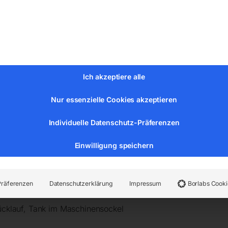
fräse
Ich akzeptiere alle
Nur essenzielle Cookies akzeptieren
Individuelle Datenschutz-Präferenzen
t
Einwilligung speichern
h mit T-Nuten und Kühlmittelrinne
orschubstufen
Präferenzen
Datenschutzerklärung
Impressum
Borlabs Cooki
Rücklauf, Tank im Maschinensockel