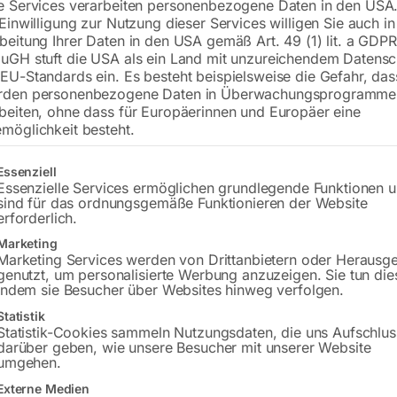
e Services verarbeiten personenbezogene Daten in den USA.
Betriebsbereit: inkl. Ölfüllung, entkon
 Einwilligung zur Nutzung dieser Services willigen Sie auch in
Probelauf durchgeführt
beitung Ihrer Daten in den USA gemäß Art. 49 (1) lit. a GDPR
uGH stuft die USA als ein Land mit unzureichendem Datensc
EU-Standards ein. Es besteht beispielsweise die Gefahr, da
rden personenbezogene Daten in Überwachungsprogramme
€
17.880,00
beiten, ohne dass für Europäerinnen und Europäer eine
möglichkeit besteht.
inkl. MwSt.
Kostenloser Versand
Lieferzeit:
Versandbereit in KW 40/2026
gt eine Liste der Service-Gruppen, für die eine Einwilligung erteilt w
Essenziell
Essenzielle Services ermöglichen grundlegende Funktionen 
sind für das ordnungsgemäße Funktionieren der Website
Versandkosten Standard (Österreich):
€
erforderlich.
Bitte beachten Sie: Die Versandkosten g
Marketing
Marketing Services werden von Drittanbietern oder Herausg
In den 
genutzt, um personalisierte Werbung anzuzeigen. Sie tun die
indem sie Besucher über Websites hinweg verfolgen.
Statistik
Statistik-Cookies sammeln Nutzungsdaten, die uns Aufschlus
darüber geben, wie unsere Besucher mit unserer Website
Sie haben Frag
umgehen.
Externe Medien
Gerne hel