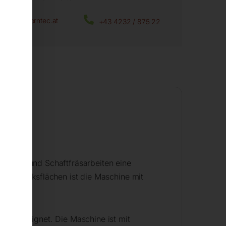
office@horntec.at
+43 4232 / 875 22
 Plan- und Schaftfräsarbeiten eine
Werkstücksflächen ist die Maschine mit
 mm geeignet. Die Maschine ist mit