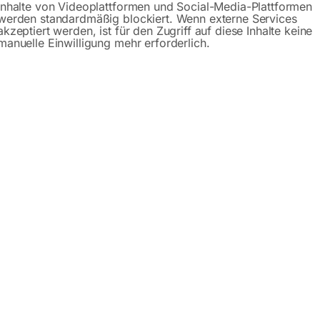
Inhalte von Videoplattformen und Social-Media-Plattformen
werden standardmäßig blockiert. Wenn externe Services
Anfrageformular
akzeptiert werden, ist für den Zugriff auf diese Inhalte keine
manuelle Einwilligung mehr erforderlich.
Beschreibung
Produktsicherheit
odell UFM 125
hezu jedem Winkel einstellbar und ermöglicht neben normalen
 in schwieriger räumlicher Lage. Für das Planfräsen großer 
l am Schwenkkopf) zu einer Horizontalfräse umrüstbar.
200 Watt ist die Maschine für Planfräserdurchmesser bis 125