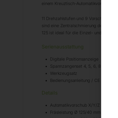
einem Kreuztisch-Automatikvorschub de
11 Drehzahlstufen und 9 Vorschubstufen
sind eine Zentralschmierung der Führu
125 ist ideal für die Einzel- und Kleins
Serienausstattung
Digitale Positionsanzeige
Spannzangenset 4, 5, 6, 8, 10, 12
Werkzeugsatz
Bedienungsanleitung / CE
Details
Automatikvorschub X/Y/Z
Fräsleistung Ø 125/40 mm