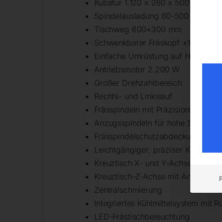
Kubatur 1.120 x 260 x 500 mm
Spindelausladung 60-500 mm
Tischweg 600×300 mm
Schwenkbarer Fräskopf ±180°
Einfache Umrüstung auf Horizontal
Antriebsmotor 2.200 W
Großer Drehzahlbereich
Rechts- und Linkslauf
Frässpindeln mit Präzisionslager
Anzugsspindeln für hohe Sicherhei
Frässpindelschutzabdeckung
Leichtgängiger, präziser Kreuztisc
Kreuztisch X- und Y-Achse mit 9 V
Kreuztisch-Z-Achse mit Antrieb
Zentralschmierung
Integriertes Kühlmittelsystem mit 
LED-Frästischbeleuchtung