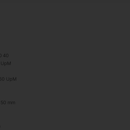
O 40
0 UpM
1660 UpM
 x 50 mm
m