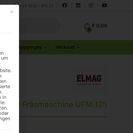
land
+43 4232 / 875 22
Mit diesem Button wird der Dialog geschlossen. Seine Funktionalität ist id
€
0,00
0
Stromaggregate
Werkstatt
en
n um
site.
e
ten
ierte
n.
 in
die
versal Fräsmaschine UFM 125
zen.
oder
ungen