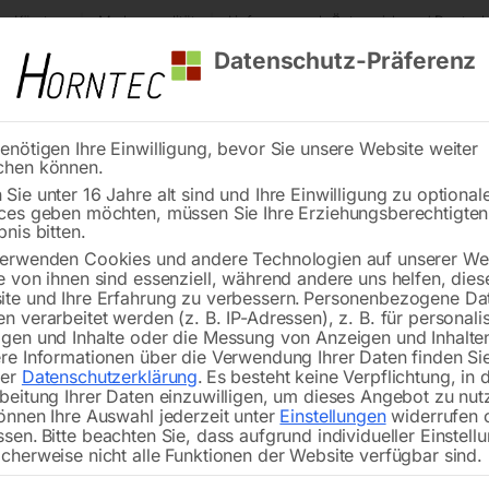
s Kärnten
Markenqualität
Lieferung nach Österreich und Deutsch
Datenschutz-Präferenz
enötigen Ihre Einwilligung, bevor Sie unsere Website weiter
chen können.
Reinigung
Schweißen
Stadtmobiliar
Stein
Sie unter 16 Jahre alt sind und Ihre Einwilligung zu optional
ces geben möchten, müssen Sie Ihre Erziehungsberechtigte
Elmag Universal Fräsmaschine UFM 125
bnis bitten.
erwenden Cookies und andere Technologien auf unserer Web
🔍
e von ihnen sind essenziell, während andere uns helfen, dies
te und Ihre Erfahrung zu verbessern.
Personenbezogene Da
n verarbeitet werden (z. B. IP-Adressen), z. B. für personalis
gen und Inhalte oder die Messung von Anzeigen und Inhalte
re Informationen über die Verwendung Ihrer Daten finden Sie
rer
Datenschutzerklärung
.
Es besteht keine Verpflichtung, in 
Elmag Uni
beitung Ihrer Daten einzuwilligen, um dieses Angebot zu nut
önnen Ihre Auswahl jederzeit unter
Einstellungen
widerrufen 
ssen.
Bitte beachten Sie, dass aufgrund individueller Einstell
cherweise nicht alle Funktionen der Website verfügbar sind.
inkl. 3-Achs-Positionsanzeige