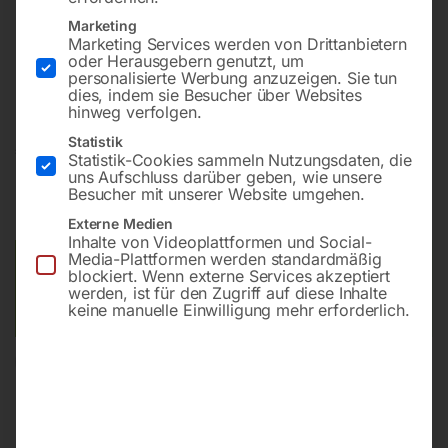
Drehzahlbereich 65 – 4500 UpM
Drehzahlstufen stufenlos
Marketing
Marketing Services werden von Drittanbietern
Motorleistung 2250 W
oder Herausgebern genutzt, um
Netzanschluss 400 V
personalisierte Werbung anzuzeigen. Sie tun
dies, indem sie Besucher über Websites
hinweg verfolgen.
Statistik
€
17.010,00
Statistik-Cookies sammeln Nutzungsdaten, die
uns Aufschluss darüber geben, wie unsere
inkl. MwSt.
Kostenloser Versand
Besucher mit unserer Website umgehen.
Lieferzeit:
ca. 2 - 3 Tage
Externe Medien
Inhalte von Videoplattformen und Social-
Media-Plattformen werden standardmäßig
Versandkosten Standard (Österreich):
€
0,00
blockiert. Wenn externe Services akzeptiert
Bitte beachten Sie: Die Versandkosten gelten für Österreich.
werden, ist für den Zugriff auf diese Inhalte
keine manuelle Einwilligung mehr erforderlich.
Andere Länder können abweichen.
In den Warenkorb