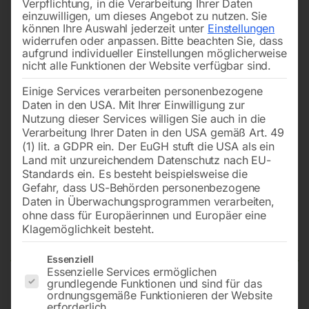
Verpflichtung, in die Verarbeitung Ihrer Daten
einzuwilligen, um dieses Angebot zu nutzen.
Sie
können Ihre Auswahl jederzeit unter
Einstellungen
widerrufen oder anpassen.
Bitte beachten Sie, dass
aufgrund individueller Einstellungen möglicherweise
nicht alle Funktionen der Website verfügbar sind.
Einige Services verarbeiten personenbezogene
Daten in den USA. Mit Ihrer Einwilligung zur
Nutzung dieser Services willigen Sie auch in die
Verarbeitung Ihrer Daten in den USA gemäß Art. 49
(1) lit. a GDPR ein. Der EuGH stuft die USA als ein
Land mit unzureichendem Datenschutz nach EU-
Standards ein. Es besteht beispielsweise die
Gefahr, dass US-Behörden personenbezogene
Daten in Überwachungsprogrammen verarbeiten,
Elmag Universal-Fräsmaschine
ohne dass für Europäerinnen und Europäer eine
UFM 230 L
Klagemöglichkeit besteht.
Es folgt eine Liste der Service-Gruppen, für die eine Einwilligun
Essenziell
Essenzielle Services ermöglichen
grundlegende Funktionen und sind für das
Bohrleistung in Stahl 50 mm
ordnungsgemäße Funktionieren der Website
erforderlich.