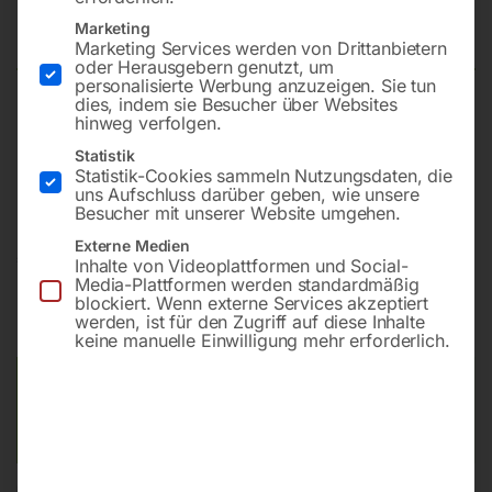
Modell UFM 2100
Marketing
Marketing Services werden von Drittanbietern
oder Herausgebern genutzt, um
personalisierte Werbung anzuzeigen. Sie tun
dies, indem sie Besucher über Websites
inkl. 3-Achs-Positionsanzeige
hinweg verfolgen.
Betriebsbereit: inkl. Ölfüllung, entkonserviert (entfettet),
Statistik
komplett montiert und Probelauf durchgeführt
Statistik-Cookies sammeln Nutzungsdaten, die
uns Aufschluss darüber geben, wie unsere
Besucher mit unserer Website umgehen.
Externe Medien
€
97.200,00
Inhalte von Videoplattformen und Social-
Media-Plattformen werden standardmäßig
blockiert. Wenn externe Services akzeptiert
inkl. MwSt.
Kostenloser Versand
werden, ist für den Zugriff auf diese Inhalte
Lieferzeit:
ca. 2 - 3 Tage
keine manuelle Einwilligung mehr erforderlich.
Versandkosten Standard (Österreich):
€
0,00
Bitte beachten Sie: Die Versandkosten gelten für Österreich.
Andere Länder können abweichen.