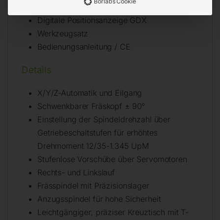
Borlabs Cookie
Digitale Positionsanzeige GDX
Werkzeugsatz
Bedienungsanleitung / CE
Details
X/Y/Z-Automatik und Eilgang
Schwenkbarer Fräskopf ± 90°
Einstellung der Spindeldrehzahl über
Getriebeschaltstufen für erhöhtes
Drehmoment 12/35-1.345 UpM
Stufenlose Vorschübe über Servomotoren
Rechts- und Linkslauf
Frässpindel mit Präzisionslager
Anzugsspindel für hohe Sicherheit
Leichtgängiger, präziser Kreuztisch mit T-