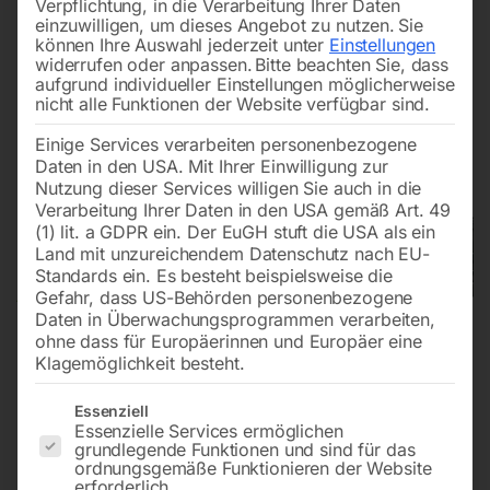
Verpflichtung, in die Verarbeitung Ihrer Daten
einzuwilligen, um dieses Angebot zu nutzen.
Sie
können Ihre Auswahl jederzeit unter
Einstellungen
widerrufen oder anpassen.
Bitte beachten Sie, dass
aufgrund individueller Einstellungen möglicherweise
nicht alle Funktionen der Website verfügbar sind.
Einige Services verarbeiten personenbezogene
Daten in den USA. Mit Ihrer Einwilligung zur
Nutzung dieser Services willigen Sie auch in die
Verarbeitung Ihrer Daten in den USA gemäß Art. 49
(1) lit. a GDPR ein. Der EuGH stuft die USA als ein
Land mit unzureichendem Datenschutz nach EU-
Standards ein. Es besteht beispielsweise die
Gefahr, dass US-Behörden personenbezogene
Daten in Überwachungsprogrammen verarbeiten,
ohne dass für Europäerinnen und Europäer eine
Klagemöglichkeit besteht.
Es folgt eine Liste der Service-Gruppen, für die eine Einwilligun
Essenziell
Essenzielle Services ermöglichen
grundlegende Funktionen und sind für das
ordnungsgemäße Funktionieren der Website
Elmag Universal Fräsmaschine
erforderlich.