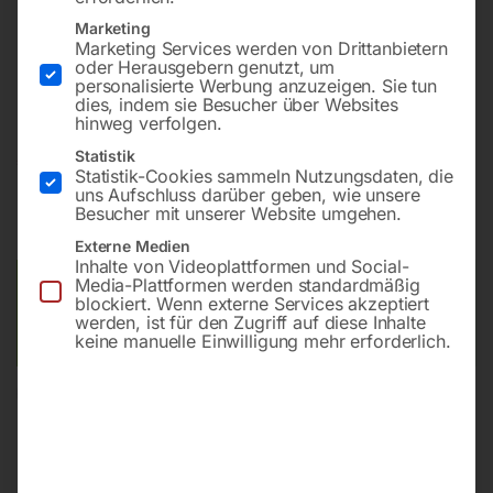
inkl. 3-Achs-Positionsanzeige
Marketing
Marketing Services werden von Drittanbietern
Betriebsbereit: inkl. Ölfüllung, entkonserviert (entfettet),
oder Herausgebern genutzt, um
komplett montiert und Probelauf durchgeführt
personalisierte Werbung anzuzeigen. Sie tun
dies, indem sie Besucher über Websites
hinweg verfolgen.
Statistik
€
39.300,00
€
55.128,00
Statistik-Cookies sammeln Nutzungsdaten, die
uns Aufschluss darüber geben, wie unsere
inkl. MwSt.
Kostenloser Versand
Besucher mit unserer Website umgehen.
Lieferzeit:
ca. 2 - 3 Tage
Externe Medien
Inhalte von Videoplattformen und Social-
Media-Plattformen werden standardmäßig
Versandkosten Standard (Österreich):
€
0,00
blockiert. Wenn externe Services akzeptiert
Bitte beachten Sie: Die Versandkosten gelten für Österreich.
werden, ist für den Zugriff auf diese Inhalte
Andere Länder können abweichen.
keine manuelle Einwilligung mehr erforderlich.
In den Warenkorb