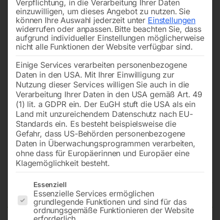
Verpflichtung, in die Verarbeitung Ihrer Daten
einzuwilligen, um dieses Angebot zu nutzen.
Sie
können Ihre Auswahl jederzeit unter
Einstellungen
widerrufen oder anpassen.
Bitte beachten Sie, dass
aufgrund individueller Einstellungen möglicherweise
nicht alle Funktionen der Website verfügbar sind.
Einige Services verarbeiten personenbezogene
Daten in den USA. Mit Ihrer Einwilligung zur
Nutzung dieser Services willigen Sie auch in die
Verarbeitung Ihrer Daten in den USA gemäß Art. 49
(1) lit. a GDPR ein. Der EuGH stuft die USA als ein
Land mit unzureichendem Datenschutz nach EU-
Standards ein. Es besteht beispielsweise die
Gefahr, dass US-Behörden personenbezogene
Daten in Überwachungsprogrammen verarbeiten,
ohne dass für Europäerinnen und Europäer eine
Klagemöglichkeit besteht.
Elmag Universal-
Es folgt eine Liste der Service-Gruppen, für die eine Einwilligun
Bettfräsmaschine UBF 140 V
Essenziell
Essenzielle Services ermöglichen
grundlegende Funktionen und sind für das
ordnungsgemäße Funktionieren der Website
erforderlich.