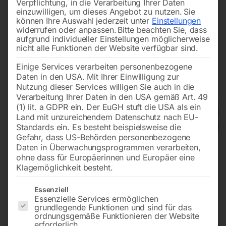
Verpflichtung, in die Verarbeitung Ihrer Daten
einzuwilligen, um dieses Angebot zu nutzen.
Sie
können Ihre Auswahl jederzeit unter
Einstellungen
widerrufen oder anpassen.
Bitte beachten Sie, dass
aufgrund individueller Einstellungen möglicherweise
nicht alle Funktionen der Website verfügbar sind.
Einige Services verarbeiten personenbezogene
Daten in den USA. Mit Ihrer Einwilligung zur
Nutzung dieser Services willigen Sie auch in die
Verarbeitung Ihrer Daten in den USA gemäß Art. 49
(1) lit. a GDPR ein. Der EuGH stuft die USA als ein
Land mit unzureichendem Datenschutz nach EU-
Standards ein. Es besteht beispielsweise die
Gefahr, dass US-Behörden personenbezogene
Daten in Überwachungsprogrammen verarbeiten,
ohne dass für Europäerinnen und Europäer eine
Klagemöglichkeit besteht.
Trockensauger dryCAT 320 BAG-
Es folgt eine Liste der Service-Gruppen, für die eine Einwilligun
Essenziell
Essenzielle Services ermöglichen
H Pro
grundlegende Funktionen und sind für das
ordnungsgemäße Funktionieren der Website
erforderlich.