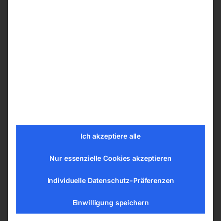
Filterkartusche HEPA H14 und zusätzlicher
Taschenfilter sorgen für große Filterwirkung
Verschlussklappe schließt automatisch,
solange der Sauger außer Betrieb ist. So
wird ein Nachrutschen von Staub beim
Entsorgen des Sammelbeutels verhindert.
Ausgestattet mit integrierter 230 V Schuko-
Steckdose
Technische Daten
Ich akzeptiere alle
Saugertyp trocken
Luftmenge 10750 l/min
Nur essenzielle Cookies akzeptieren
Filteroberfläche 2200 cm²
Individuelle Datenschutz-Präferenzen
Schlauchdurchmesser 38 mm
HEPA Filterklasse H14
Einwilligung speichern
Schalldruckpegel 76 dB(A)