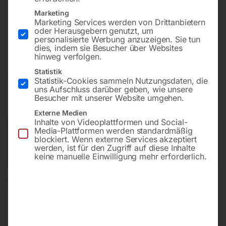
Marketing
Marketing Services werden von Drittanbietern
Mit 20 Meter langem Endlos-Sammelbeutel und
oder Herausgebern genutzt, um
manueller Filterabreinigung
personalisierte Werbung anzuzeigen. Sie tun
dies, indem sie Besucher über Websites
hinweg verfolgen.
Statistik
€
1.770,00
Statistik-Cookies sammeln Nutzungsdaten, die
uns Aufschluss darüber geben, wie unsere
inkl. MwSt.
zzgl.
Versandkosten
Besucher mit unserer Website umgehen.
Lieferzeit:
ca. 5 - 10 Werktage
Externe Medien
Inhalte von Videoplattformen und Social-
Media-Plattformen werden standardmäßig
Versandkosten Standard (Österreich):
€
40,00
blockiert. Wenn externe Services akzeptiert
Bitte beachten Sie: Die Versandkosten gelten für Österreich.
werden, ist für den Zugriff auf diese Inhalte
Andere Länder können abweichen.
keine manuelle Einwilligung mehr erforderlich.
In den Warenkorb