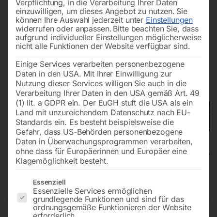
Verpflichtung, in die Verarbeitung Ihrer Daten
einzuwilligen, um dieses Angebot zu nutzen.
Sie
können Ihre Auswahl jederzeit unter
Einstellungen
widerrufen oder anpassen.
Bitte beachten Sie, dass
aufgrund individueller Einstellungen möglicherweise
nicht alle Funktionen der Website verfügbar sind.
Einige Services verarbeiten personenbezogene
Daten in den USA. Mit Ihrer Einwilligung zur
Nutzung dieser Services willigen Sie auch in die
Verarbeitung Ihrer Daten in den USA gemäß Art. 49
(1) lit. a GDPR ein. Der EuGH stuft die USA als ein
Land mit unzureichendem Datenschutz nach EU-
Standards ein. Es besteht beispielsweise die
Gefahr, dass US-Behörden personenbezogene
Daten in Überwachungsprogrammen verarbeiten,
ohne dass für Europäerinnen und Europäer eine
Klagemöglichkeit besteht.
Trockensauger dryCAT 16 L-Class
Es folgt eine Liste der Service-Gruppen, für die eine Einwilligun
Essenziell
Essenzielle Services ermöglichen
grundlegende Funktionen und sind für das
ordnungsgemäße Funktionieren der Website
erforderlich.