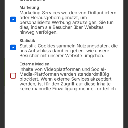
Handlicher und leichter Sauger mit praktischem
Marketing
Schultergurt
Marketing Services werden von Drittanbietern
oder Herausgebern genutzt, um
personalisierte Werbung anzuzeigen. Sie tun
dies, indem sie Besucher über Websites
hinweg verfolgen.
€
96,00
Statistik
inkl. MwSt.
zzgl.
Versandkosten
Statistik-Cookies sammeln Nutzungsdaten, die
uns Aufschluss darüber geben, wie unsere
Lieferzeit:
ca. 5 - 10 Werktage
Besucher mit unserer Website umgehen.
Externe Medien
Versandkosten Standard (Österreich):
€
20,00
Inhalte von Videoplattformen und Social-
Bitte beachten Sie: Die Versandkosten gelten für Österreich.
Media-Plattformen werden standardmäßig
blockiert. Wenn externe Services akzeptiert
Andere Länder können abweichen.
werden, ist für den Zugriff auf diese Inhalte
keine manuelle Einwilligung mehr erforderlich.
In den Warenkorb
Sie haben Fragen zu diesem