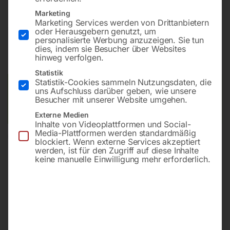
Marketing
Marketing Services werden von Drittanbietern
€
126,00
oder Herausgebern genutzt, um
personalisierte Werbung anzuzeigen. Sie tun
dies, indem sie Besucher über Websites
inkl. MwSt.
zzgl.
Versandkosten
hinweg verfolgen.
Lieferzeit:
ca. 2 - 3 Tage
Statistik
Statistik-Cookies sammeln Nutzungsdaten, die
Versandkosten Standard (Österreich):
€
10,00
uns Aufschluss darüber geben, wie unsere
Besucher mit unserer Website umgehen.
Bitte beachten Sie: Die Versandkosten gelten für Österreich.
Andere Länder können abweichen.
Externe Medien
Inhalte von Videoplattformen und Social-
Media-Plattformen werden standardmäßig
In den Warenkorb
blockiert. Wenn externe Services akzeptiert
werden, ist für den Zugriff auf diese Inhalte
keine manuelle Einwilligung mehr erforderlich.
Sie haben Fragen zu diesem
Artikel?
Gerne helfen wir Ihnen weiter.