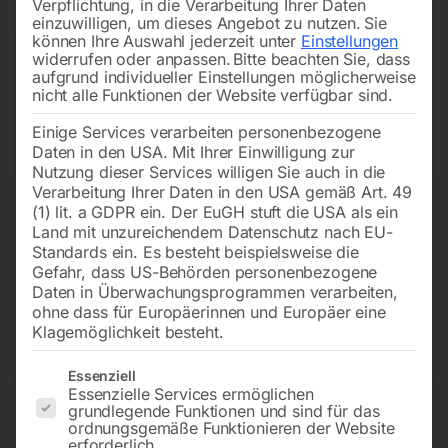
Verpflichtung, in die Verarbeitung Ihrer Daten
einzuwilligen, um dieses Angebot zu nutzen.
Sie
können Ihre Auswahl jederzeit unter
Einstellungen
widerrufen oder anpassen.
Bitte beachten Sie, dass
aufgrund individueller Einstellungen möglicherweise
nicht alle Funktionen der Website verfügbar sind.
Einige Services verarbeiten personenbezogene
Daten in den USA. Mit Ihrer Einwilligung zur
Nutzung dieser Services willigen Sie auch in die
Verarbeitung Ihrer Daten in den USA gemäß Art. 49
(1) lit. a GDPR ein. Der EuGH stuft die USA als ein
Land mit unzureichendem Datenschutz nach EU-
Standards ein. Es besteht beispielsweise die
Gefahr, dass US-Behörden personenbezogene
Daten in Überwachungsprogrammen verarbeiten,
Treibstofffilter für JOHN DEERE
ohne dass für Europäerinnen und Europäer eine
3029
Klagemöglichkeit besteht.
Es folgt eine Liste der Service-Gruppen, für die eine Einwilligun
Essenziell
Essenzielle Services ermöglichen
grundlegende Funktionen und sind für das
Filter Nr. RE60021 (für unzertifizierte Motore)
ordnungsgemäße Funktionieren der Website
erforderlich.