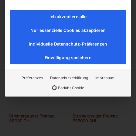
4911 Ried/Tumeltsham
office@elmag.at
Ich akzeptiere alle
Österreich
Nur essenzielle Cookies akzeptieren
Individuelle Datenschutz-Präferenzen
Einwilligung speichern
Präferenzen
Datenschutzerklärung
Impressum
Ähnliche Produkte
Borlabs Cookie
Stromerzeuger Pramac
Stromerzeuger Pramac
S8000 THI
ES5000 SHI