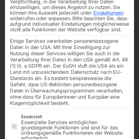
Verpflichtung, in die Verarbeitung Ihrer Daten
einzuwilligen, um dieses Angebot zu nutzen.
Sie
können Ihre Auswahl jederzeit unter
Einstellungen
widerrufen oder anpassen.
Bitte beachten Sie, dass
aufgrund individueller Einstellungen möglicherweise
nicht alle Funktionen der Website verfügbar sind.
Einige Services verarbeiten personenbezogene
Daten in den USA. Mit Ihrer Einwilligung zur
Nutzung dieser Services willigen Sie auch in die
Verarbeitung Ihrer Daten in den USA gemäß Art. 49
(1) lit. a GDPR ein. Der EuGH stuft die USA als ein
Land mit unzureichendem Datenschutz nach EU-
Standards ein. Es besteht beispielsweise die
Gefahr, dass US-Behörden personenbezogene
Daten in Überwachungsprogrammen verarbeiten,
ohne dass für Europäerinnen und Europäer eine
Klagemöglichkeit besteht.
Tischkreissäge TKS 316 E (400
Es folgt eine Liste der Service-Gruppen, für die eine Einwilligun
Essenziell
Essenzielle Services ermöglichen
V)
grundlegende Funktionen und sind für das
ordnungsgemäße Funktionieren der Website
erforderlich.