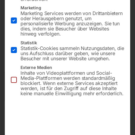
Marketing
Marketing Services werden von Drittanbietern
Mobil zum Besäumen von Brettern, für Auftrennschnitte,
oder Herausgebern genutzt, um
Fasen- und Winkelschnitte
personalisierte Werbung anzuzeigen. Sie tun
dies, indem sie Besucher über Websites
hinweg verfolgen.
Statistik
€
360,00
Statistik-Cookies sammeln Nutzungsdaten, die
uns Aufschluss darüber geben, wie unsere
inkl. MwSt.
zzgl.
Versandkosten
Besucher mit unserer Website umgehen.
Lieferzeit:
ca. 5 - 10 Werktage
Externe Medien
Inhalte von Videoplattformen und Social-
Media-Plattformen werden standardmäßig
Versandkosten Standard (Österreich):
€
40,00
blockiert. Wenn externe Services akzeptiert
Bitte beachten Sie: Die Versandkosten gelten für Österreich.
werden, ist für den Zugriff auf diese Inhalte
keine manuelle Einwilligung mehr erforderlich.
Andere Länder können abweichen.
In den Warenkorb