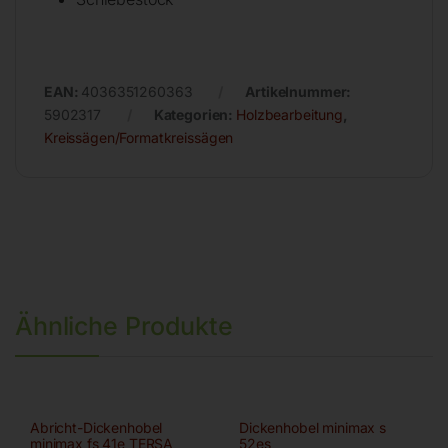
EAN:
4036351260363
Artikelnummer:
5902317
Kategorien:
Holzbearbeitung
,
Kreissägen/Formatkreissägen
Ähnliche Produkte
Abricht-Dickenhobel
Dickenhobel minimax s
minimax fs 41e TERSA
52es