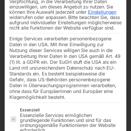
Verpflichtung, in die Verarbeitung Ihrer Daten
einzuwilligen, um dieses Angebot zu nutzen.
Sie
können Ihre Auswahl jederzeit unter
Einstellungen
widerrufen oder anpassen.
Bitte beachten Sie, dass
aufgrund individueller Einstellungen möglicherweise
nicht alle Funktionen der Website verfügbar sind.
Einige Services verarbeiten personenbezogene
Daten in den USA. Mit Ihrer Einwilligung zur
Nutzung dieser Services willigen Sie auch in die
Verarbeitung Ihrer Daten in den USA gemäß Art. 49
(1) lit. a GDPR ein. Der EuGH stuft die USA als ein
Land mit unzureichendem Datenschutz nach EU-
Standards ein. Es besteht beispielsweise die
Gefahr, dass US-Behörden personenbezogene
Daten in Überwachungsprogrammen verarbeiten,
ohne dass für Europäerinnen und Europäer eine
Klagemöglichkeit besteht.
Tischfräse minimax twf 55 es M 3
Es folgt eine Liste der Service-Gruppen, für die eine Einwilligun
Essenziell
Essenzielle Services ermöglichen
UP
grundlegende Funktionen und sind für das
ordnungsgemäße Funktionieren der Website
erforderlich.