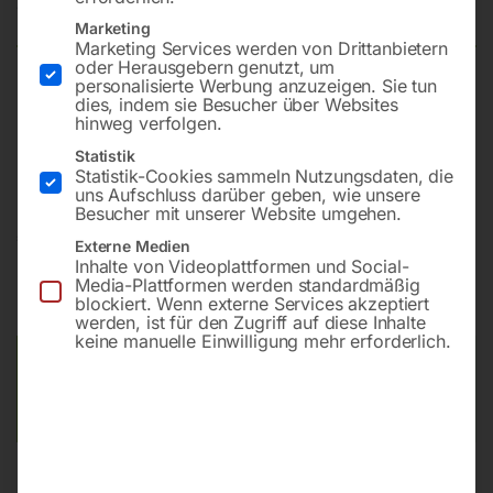
Nicht vorrätig
Verfügbarkeit:
Marketing
Marketing Services werden von Drittanbietern
oder Herausgebern genutzt, um
personalisierte Werbung anzuzeigen. Sie tun
Professionelle Handwerkermaschine mit motorischer
dies, indem sie Besucher über Websites
hinweg verfolgen.
Höhen- und Neigungsverstellung der Frässpindel, vier
Geschwindigkeiten und elektronischer Steuerung
Statistik
Statistik-Cookies sammeln Nutzungsdaten, die
uns Aufschluss darüber geben, wie unsere
Besucher mit unserer Website umgehen.
€
14.010,00
Externe Medien
Inhalte von Videoplattformen und Social-
inkl. MwSt.
zzgl.
Versandkosten
Media-Plattformen werden standardmäßig
blockiert. Wenn externe Services akzeptiert
Lieferzeit:
Versandbereit in KW 42/2026
werden, ist für den Zugriff auf diese Inhalte
keine manuelle Einwilligung mehr erforderlich.
Versandkosten Standard (Österreich):
€
40,00
Bitte beachten Sie: Die Versandkosten gelten für Österreich.
Andere Länder können abweichen.