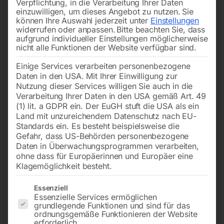
Verpflichtung, in die Verarbeitung Ihrer Daten
einzuwilligen, um dieses Angebot zu nutzen.
Sie
können Ihre Auswahl jederzeit unter
Einstellungen
widerrufen oder anpassen.
Bitte beachten Sie, dass
aufgrund individueller Einstellungen möglicherweise
nicht alle Funktionen der Website verfügbar sind.
Einige Services verarbeiten personenbezogene
Daten in den USA. Mit Ihrer Einwilligung zur
Nutzung dieser Services willigen Sie auch in die
Verarbeitung Ihrer Daten in den USA gemäß Art. 49
(1) lit. a GDPR ein. Der EuGH stuft die USA als ein
Land mit unzureichendem Datenschutz nach EU-
Standards ein. Es besteht beispielsweise die
Gefahr, dass US-Behörden personenbezogene
Daten in Überwachungsprogrammen verarbeiten,
ohne dass für Europäerinnen und Europäer eine
Klagemöglichkeit besteht.
Stromerzeuger SEBSS
Es folgt eine Liste der Service-Gruppen, für die eine Einwilligun
12000WDE-AVR-DSE3110 von
Essenziell
Essenzielle Services ermöglichen
ELMAG
grundlegende Funktionen und sind für das
ordnungsgemäße Funktionieren der Website
erforderlich.