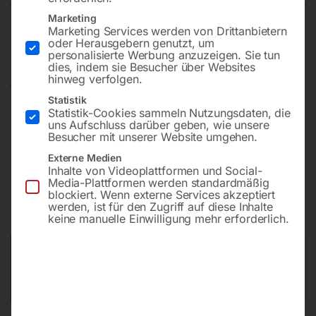
Marketing
Marketing Services werden von Drittanbietern
Mit Honda-Motor GX630 mit Wechseltank, Elektrostart
oder Herausgebern genutzt, um
personalisierte Werbung anzuzeigen. Sie tun
und AVR-Regelung (super-schallgedämmt)
dies, indem sie Besucher über Websites
hinweg verfolgen.
– 513 Betriebsstunden –
Statistik
Vorführartikel
Statistik-Cookies sammeln Nutzungsdaten, die
Zustand: Neuwertig
uns Aufschluss darüber geben, wie unsere
Besucher mit unserer Website umgehen.
Externe Medien
Inhalte von Videoplattformen und Social-
€
6.900,00
€
11.178,00
Media-Plattformen werden standardmäßig
blockiert. Wenn externe Services akzeptiert
inkl. MwSt.
Kostenloser Versand
werden, ist für den Zugriff auf diese Inhalte
Lieferzeit:
ca. 2 - 3 Tage
keine manuelle Einwilligung mehr erforderlich.
Versandkosten Standard (Österreich):
€
0,00
Bitte beachten Sie: Die Versandkosten gelten für Österreich.
Andere Länder können abweichen.