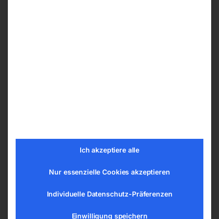
Anschluss 400V.
Ausstattung Stromerzeuger SEB
12000WDE-AVR
Anschlüsse: 1x 230 Volt Schuko 16A, 1x 230
Volt CEE 16A-3p und 1x 400 Volt CEE 16A-
5p
Elektrochoke
Elektrostart
Batterie
Abschaltung: Ölmangel, Übertemperatur,
Ich akzeptiere alle
Überlastung und Kurzschluss
Synchrongenerator
Nur essenzielle Cookies akzeptieren
AVR-Regelung
Individuelle Datenschutz-Präferenzen
Schutzart IP23
DSE 3110
Einwilligung speichern