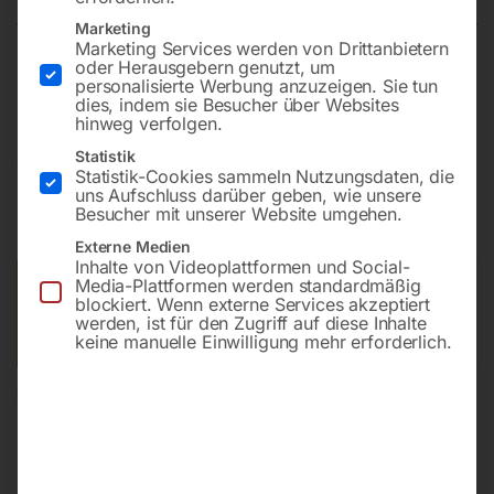
Marketing
Marketing Services werden von Drittanbietern
oder Herausgebern genutzt, um
zu VBM 4/40 SG(inkl. Drehzahlanzeige und Taktgeber)
personalisierte Werbung anzuzeigen. Sie tun
dies, indem sie Besucher über Websites
hinweg verfolgen.
Statistik
€
990,00
Statistik-Cookies sammeln Nutzungsdaten, die
uns Aufschluss darüber geben, wie unsere
inkl. MwSt.
zzgl.
Versandkosten
Besucher mit unserer Website umgehen.
Lieferzeit:
ca. 2 - 3 Tage
Externe Medien
Inhalte von Videoplattformen und Social-
Media-Plattformen werden standardmäßig
Versandkosten Standard (Österreich):
€
10,00
blockiert. Wenn externe Services akzeptiert
Bitte beachten Sie: Die Versandkosten gelten für Österreich.
werden, ist für den Zugriff auf diese Inhalte
Andere Länder können abweichen.
keine manuelle Einwilligung mehr erforderlich.
In den Warenkorb