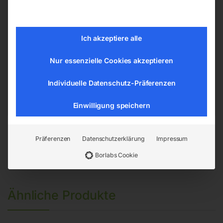
Herstellerinformationen
ELMAG Entwicklungs und Handels GmbH
Ich akzeptiere alle
Hannesgrub Nord 19
Nur essenzielle Cookies akzeptieren
4911 Ried/Tumeltsham
office@elmag.at
Individuelle Datenschutz-Präferenzen
Österreich
Einwilligung speichern
Präferenzen
Datenschutzerklärung
Impressum
Borlabs Cookie
Ähnliche Produkte