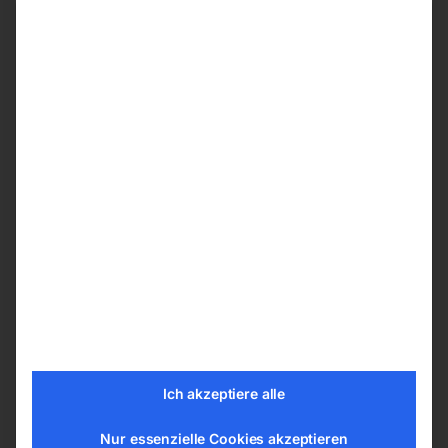
Stempelwagenheber PROFI
BOTTLE 5000
Kraftvoll und zuverlässig – die
Stempelwagenheber PROFI BOTTLE überzeugen
durch Ihre robuste Bauweise und modernes
Design. Die direkt an die geschmiedete
Standplatte geschweißte Pumpe sorgt für
maximale Stabilität und Langlebigkeit. Dank der
kompakten Größe ideal für Werkstatt und
unterwegs. Preiswert und leistungsstark – die
perfekte Wahl für den professionellen Einsatz!
Details
Ich akzeptiere alle
Verzinkte lange Griffstange ermöglicht
Nur essenzielle Cookies akzeptieren