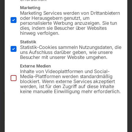
Stempelwagenheber PROFI
Marketing
Marketing Services werden von Drittanbietern
BOTTLE 5000
oder Herausgebern genutzt, um
personalisierte Werbung anzuzeigen. Sie tun
dies, indem sie Besucher über Websites
hinweg verfolgen.
Statistik
Tragfähigkeit 5000 kg
Statistik-Cookies sammeln Nutzungsdaten, die
uns Aufschluss darüber geben, wie unsere
Besucher mit unserer Website umgehen.
€
51,00
Externe Medien
€
60,00
Inhalte von Videoplattformen und Social-
Media-Plattformen werden standardmäßig
inkl. MwSt.
zzgl.
Versandkosten
blockiert. Wenn externe Services akzeptiert
Lieferzeit:
ca. 2 - 3 Tage
werden, ist für den Zugriff auf diese Inhalte
keine manuelle Einwilligung mehr erforderlich.
Versandkosten Standard (Österreich):
€
10,00
Bitte beachten Sie: Die Versandkosten gelten für Österreich.
Andere Länder können abweichen.
In den Warenkorb