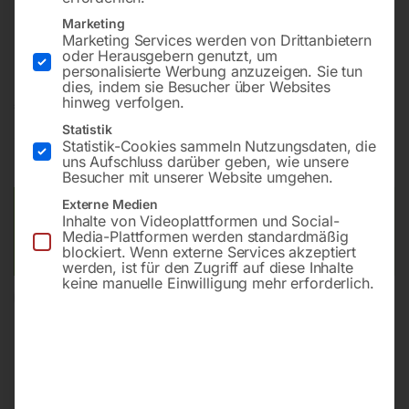
Präzisions-Ausführung für Aluminium,
Marketing
Leichtmetalllegierungen und Spezialmaterial
Marketing Services werden von Drittanbietern
oder Herausgebern genutzt, um
personalisierte Werbung anzuzeigen. Sie tun
dies, indem sie Besucher über Websites
hinweg verfolgen.
€
11.040,00
Statistik
inkl. MwSt.
zzgl.
Versandkosten
Statistik-Cookies sammeln Nutzungsdaten, die
uns Aufschluss darüber geben, wie unsere
Lieferzeit:
Auf Nachfrage
Besucher mit unserer Website umgehen.
Externe Medien
Versandkosten Standard (Österreich):
€
40,00
Inhalte von Videoplattformen und Social-
Bitte beachten Sie: Die Versandkosten gelten für Österreich.
Media-Plattformen werden standardmäßig
blockiert. Wenn externe Services akzeptiert
Andere Länder können abweichen.
werden, ist für den Zugriff auf diese Inhalte
keine manuelle Einwilligung mehr erforderlich.
In den Warenkorb
Sie haben Fragen zu diesem