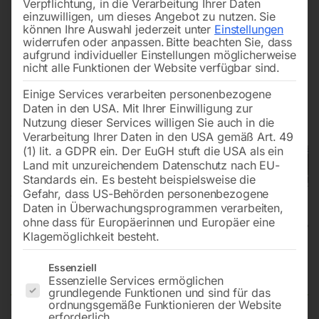
Verpflichtung, in die Verarbeitung Ihrer Daten
einzuwilligen, um dieses Angebot zu nutzen.
Sie
können Ihre Auswahl jederzeit unter
Einstellungen
widerrufen oder anpassen.
Bitte beachten Sie, dass
aufgrund individueller Einstellungen möglicherweise
nicht alle Funktionen der Website verfügbar sind.
Einige Services verarbeiten personenbezogene
Daten in den USA. Mit Ihrer Einwilligung zur
Nutzung dieser Services willigen Sie auch in die
Verarbeitung Ihrer Daten in den USA gemäß Art. 49
(1) lit. a GDPR ein. Der EuGH stuft die USA als ein
Land mit unzureichendem Datenschutz nach EU-
Standards ein. Es besteht beispielsweise die
Gefahr, dass US-Behörden personenbezogene
Daten in Überwachungsprogrammen verarbeiten,
ohne dass für Europäerinnen und Europäer eine
Klagemöglichkeit besteht.
Spezialbandsäge HBS 640 Vario
Es folgt eine Liste der Service-Gruppen, für die eine Einwilligun
Essenziell
Essenzielle Services ermöglichen
grundlegende Funktionen und sind für das
ordnungsgemäße Funktionieren der Website
erforderlich.