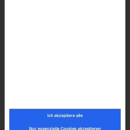
Massive Guss-Schwungräder, bombiert
(1/3) und Bronze-Späneabstreifer
Grauguss-Sägetisch
Großer Guss-Parallelanschlag mit
Rundstangenführung, leicht verschiebbar
Sägebandführung oben mit Kugellager,
unten mit Holzführung
Sägebandspannungsanzeige
Tropfschmiersystem mit Filzgleitern
Selbstbremsender Motor
Hinweis: Tisch, Motor und Schalter müssen
vor Ort montiert werden!
Technische Details
Ich akzeptiere alle
Länge (Produkt) ca. 1050 mm
Nur essenzielle Cookies akzeptieren
Breite/Tiefe (Produkt) ca. 620 mm