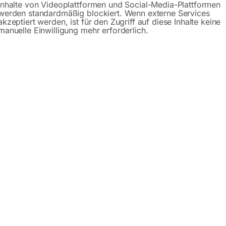
Inhalte von Videoplattformen und Social-Media-Plattformen
werden standardmäßig blockiert. Wenn externe Services
Beschreibung
Produktsicherheit
akzeptiert werden, ist für den Zugriff auf diese Inhalte keine
manuelle Einwilligung mehr erforderlich.
ber SRWH 3000 LFH
t geeignet für tiefer gelegte Fahrzeuge
sonders für lange Rahmengestelle geeignet
er Pumpvorgänge bis zur max. Hubhöhe
nkt per Fußhebel oder Handhebel
 Absenken
satz für eine schonende Auflage, schützt Hebepunkt und Fa