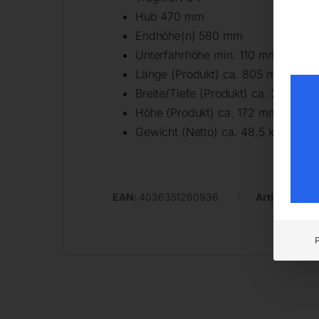
Hub 470 mm
Endhöhe(n) 580 mm
Unterfahrhöhe min. 110 mm
Länge (Produkt) ca. 805 mm
Breite/Tiefe (Produkt) ca. 355 mm
Höhe (Produkt) ca. 172 mm
Gewicht (Netto) ca. 48,5 kg
EAN:
4036351260936
Artikelnumm