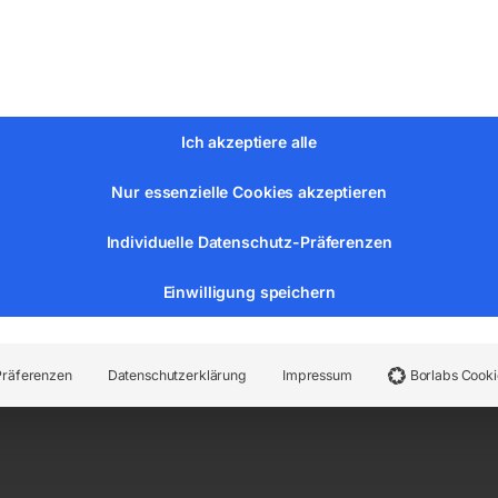
Ich akzeptiere alle
Nur essenzielle Cookies akzeptieren
Individuelle Datenschutz-Präferenzen
Einwilligung speichern
er:
6201127
Kategorien:
Werkstatttechnik
,
Wagenheber
Präferenzen
Datenschutzerklärung
Impressum
Borlabs Cooki