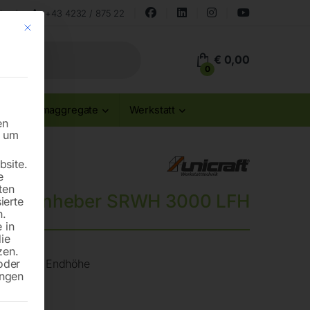
land
+43 4232 / 875 22
Mit diesem Button wird der Dialog geschlossen. Seine Funktionalität ist id
€
0,00
0
Stromaggregate
Werkstatt
en
n um
site.
e
ten
erwagenheber SRWH 3000 LFH
ierte
n.
 in
die
zen.
oder
und hoher Endhöhe
ungen