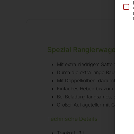
Spezial Rangierwagenhe
Mit extra niedrigem Sattelprofil gu
Durch die extra lange Bauweise be
Mit Doppelkolben, dadurch wenig
Einfaches Heben bis zum Ansatzpu
Bei Beladung langsames, sicheres
Großer Auflageteller mit Gummiauf
Technische Details
Tragkraft 3 t