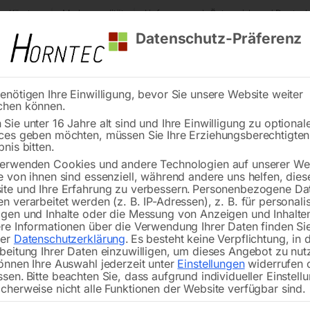
s Kärnten
Markenqualität
Lieferung nach Österreich und Deutsch
Datenschutz-Präferenz
enötigen Ihre Einwilligung, bevor Sie unsere Website weiter
chen können.
Reinigung
Schweißen
Stadtmobiliar
Stein
Sie unter 16 Jahre alt sind und Ihre Einwilligung zu optional
ces geben möchten, müssen Sie Ihre Erziehungsberechtigte
erwagenheber SRWH 3000 LFH
bnis bitten.
erwenden Cookies und andere Technologien auf unserer Web
🔍
e von ihnen sind essenziell, während andere uns helfen, dies
te und Ihre Erfahrung zu verbessern.
Personenbezogene Da
Spezial Rangi
n verarbeitet werden (z. B. IP-Adressen), z. B. für personalis
gen und Inhalte oder die Messung von Anzeigen und Inhalte
re Informationen über die Verwendung Ihrer Daten finden Sie
rer
Datenschutzerklärung
.
Es besteht keine Verpflichtung, in 
beitung Ihrer Daten einzuwilligen, um dieses Angebot zu nut
önnen Ihre Auswahl jederzeit unter
Einstellungen
widerrufen 
mit Doppelkolben, flacher Bauform 
ssen.
Bitte beachten Sie, dass aufgrund individueller Einstell
cherweise nicht alle Funktionen der Website verfügbar sind.