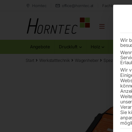
Horntec
office@horntec.at
Fachberatung au
Wir b
besu
Angebote
Druckluft
Holz
Metall
Wenn 
Servi
Start
Werkstatttechnik
Wagenheber
Spezial Rangi
Erlau
Wir v
Einig
Websi
könne
Anzei
Weite
unse
Verar
Sie k
anpa
mögli