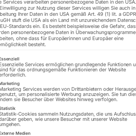
e Services verarbeiten personenbezogene Daten in den USA.
€
342,00
 Einwilligung zur Nutzung dieser Services willigen Sie auch in
beitung Ihrer Daten in den USA gemäß Art. 49 (1) lit. a GDPR
inkl. MwSt.
zzgl.
Versandkosten
uGH stuft die USA als ein Land mit unzureichendem Datensc
Lieferzeit:
ca. 5 - 10 Werktage
EU-Standards ein. Es besteht beispielsweise die Gefahr, da
rden personenbezogene Daten in Überwachungsprogramme
Versandkosten Standard (Österreich):
€
beiten, ohne dass für Europäerinnen und Europäer eine
möglichkeit besteht.
Bitte beachten Sie: Die Versandkosten g
gt eine Liste der Service-Gruppen, für die eine Einwilligung erteilt w
Essenziell
In den 
Essenzielle Services ermöglichen grundlegende Funktionen 
sind für das ordnungsgemäße Funktionieren der Website
erforderlich.
Marketing
Sie haben Frag
Marketing Services werden von Drittanbietern oder Herausg
genutzt, um personalisierte Werbung anzuzeigen. Sie tun die
indem sie Besucher über Websites hinweg verfolgen.
Gerne hel
Statistik
Statistik-Cookies sammeln Nutzungsdaten, die uns Aufschlus
Anfrageformular
darüber geben, wie unsere Besucher mit unserer Website
umgehen.
Externe Medien