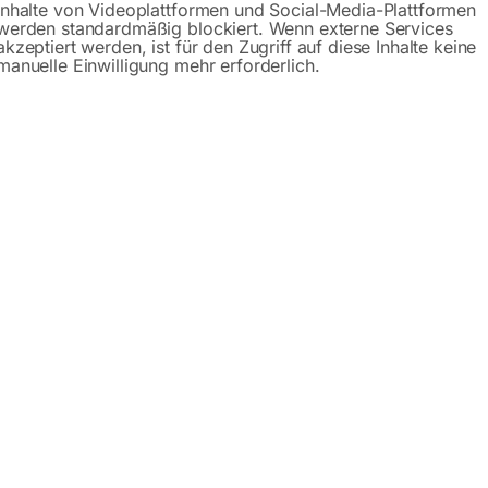
Inhalte von Videoplattformen und Social-Media-Plattformen
werden standardmäßig blockiert. Wenn externe Services
akzeptiert werden, ist für den Zugriff auf diese Inhalte keine
manuelle Einwilligung mehr erforderlich.
Beschreibung
Produktsicherheit
chlüssel-Set
ichen Unior Werkzeug-Sets entsteht aus dem engen Austausc
arbeit mit Anwendern aus Werkstatt, Industrie, Montage un
optimiert.
edarf in den jeweiligen Tätigkeitsbereichen nahezu vollstän
ollen Einsätzen. Das Ergebnis sind durchdachte Sets mit sinn
ugriff auf das passende Werkzeug spürbar beschleunigen.