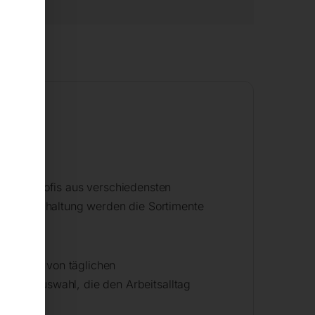
h mit Profis aus verschiedensten
d Instandhaltung werden die Sortimente
dig ab – von täglichen
voller Auswahl, die den Arbeitsalltag