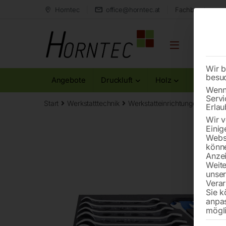
Horntec
office@horntec.at
Fachberatung au
Wir b
besu
Angebote
Druckluft
Holz
Metall
Wenn 
Servi
Start
Werkstatttechnik
Werkstatteinrichtungen
SOS 
Erlau
Wir v
Einig
Websi
könne
Anzei
Weite
unse
Verar
Sie k
anpa
mögli