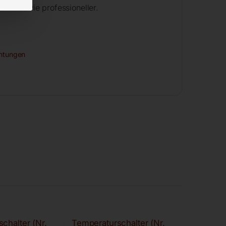
nter sowie professioneller.
chtungen
chalter (Nr.
Temperaturschalter (Nr.