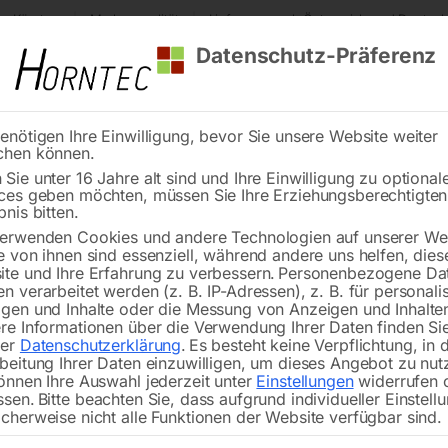
s Kärnten
Markenqualität
Lieferung nach Österreich und Deutsch
Datenschutz-Präferenz
enötigen Ihre Einwilligung, bevor Sie unsere Website weiter
chen können.
Reinigung
Schweißen
Stadtmobiliar
Stein
Sie unter 16 Jahre alt sind und Ihre Einwilligung zu optional
ces geben möchten, müssen Sie Ihre Erziehungsberechtigte
Modul – Doppelgabelschlüssel-Set
bnis bitten.
erwenden Cookies und andere Technologien auf unserer Web
🔍
e von ihnen sind essenziell, während andere uns helfen, dies
te und Ihre Erfahrung zu verbessern.
Personenbezogene Da
SOS Modul
n verarbeitet werden (z. B. IP-Adressen), z. B. für personalis
gen und Inhalte oder die Messung von Anzeigen und Inhalte
re Informationen über die Verwendung Ihrer Daten finden Sie
rer
Datenschutzerklärung
.
Es besteht keine Verpflichtung, in 
beitung Ihrer Daten einzuwilligen, um dieses Angebot zu nut
önnen Ihre Auswahl jederzeit unter
Einstellungen
widerrufen 
Sets
ssen.
Bitte beachten Sie, dass aufgrund individueller Einstell
Sets im SOS-Modul
cherweise nicht alle Funktionen der Website verfügbar sind.
Moduleinsatz 1/3