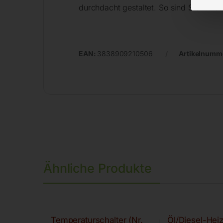
durchdacht gestaltet. So sind Sie für a
EAN:
3838909210506
Artikelnumm
Ähnliche Produkte
Temperaturschalter (Nr.
Öl/Diesel-Hei