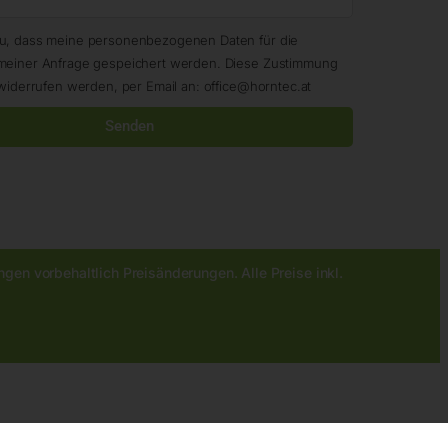
zu, dass meine personenbezogenen Daten für die
meiner Anfrage gespeichert werden. Diese Zustimmung
widerrufen werden, per Email an: office@horntec.at
Senden
gen vorbehaltlich Preisänderungen. Alle Preise inkl.