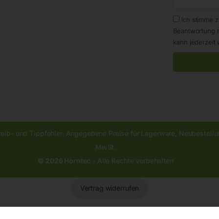
Ich stimme 
Beantwortung 
kann jederzeit 
reib- und Tippfehler. Angegebene Preise für Lagerware, Neubestellun
MwSt.
© 2026 Horntec
- Alle Rechte vorbehalten
Vertrag widerrufen