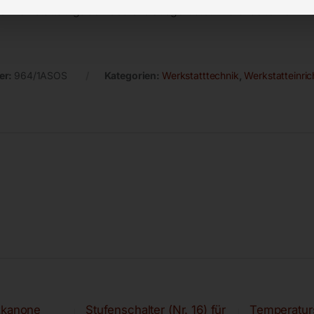
lle Werkstattaufgaben bestens ausgerüstet und arbeiten effizie
er:
964/1ASOS
Kategorien:
Werkstatttechnik
,
Werkstatteinri
zkanone
Stufenschalter (Nr. 16) für
Temperaturs