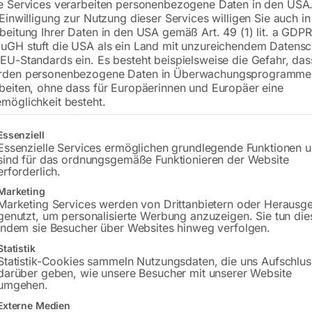
e Services verarbeiten personenbezogene Daten in den USA.
 Einwilligung zur Nutzung dieser Services willigen Sie auch in
beitung Ihrer Daten in den USA gemäß Art. 49 (1) lit. a GDPR
€
114,00
uGH stuft die USA als ein Land mit unzureichendem Datensc
EU-Standards ein. Es besteht beispielsweise die Gefahr, da
inkl. MwSt.
zzgl.
Versandkosten
rden personenbezogene Daten in Überwachungsprogramme
beiten, ohne dass für Europäerinnen und Europäer eine
Lieferzeit:
ca. 4 - 6 Werktage
möglichkeit besteht.
Versandkosten Standard (Österreich):
€
gt eine Liste der Service-Gruppen, für die eine Einwilligung erteilt w
Essenziell
Bitte beachten Sie: Die Versandkosten g
Essenzielle Services ermöglichen grundlegende Funktionen 
sind für das ordnungsgemäße Funktionieren der Website
erforderlich.
In den 
Marketing
Marketing Services werden von Drittanbietern oder Herausg
genutzt, um personalisierte Werbung anzuzeigen. Sie tun die
indem sie Besucher über Websites hinweg verfolgen.
Sie haben Frag
Statistik
Statistik-Cookies sammeln Nutzungsdaten, die uns Aufschlus
Gerne hel
darüber geben, wie unsere Besucher mit unserer Website
umgehen.
Anfrageformular
Externe Medien