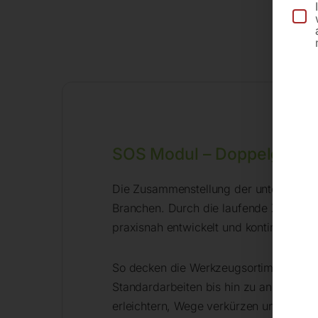
SOS Modul – Doppelgabels
Die Zusammenstellung der unterschiedl
Branchen. Durch die laufende Zusammen
praxisnah entwickelt und kontinuierlich 
So decken die Werkzeugsortimente den B
Standardarbeiten bis hin zu anspruchsv
erleichtern, Wege verkürzen und den Z