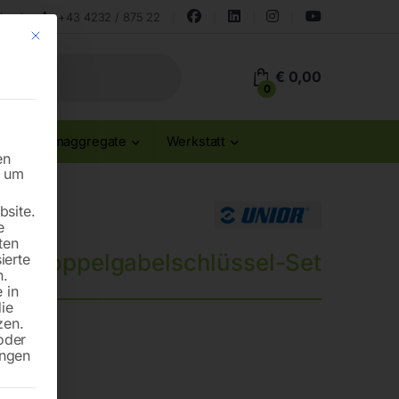
land
+43 4232 / 875 22
Mit diesem Button wird der Dialog geschlossen. Seine Funktionalität ist id
€
0,00
0
Stromaggregate
Werkstatt
en
n um
site.
e
ten
 – Doppelgabelschlüssel-Set
ierte
n.
 in
die
zen.
oder
ungen