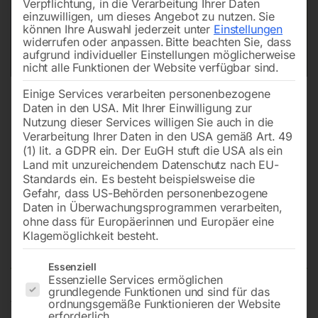
Verpflichtung, in die Verarbeitung Ihrer Daten
einzuwilligen, um dieses Angebot zu nutzen.
Sie
können Ihre Auswahl jederzeit unter
Einstellungen
widerrufen oder anpassen.
Bitte beachten Sie, dass
aufgrund individueller Einstellungen möglicherweise
nicht alle Funktionen der Website verfügbar sind.
Einige Services verarbeiten personenbezogene
Daten in den USA. Mit Ihrer Einwilligung zur
Nutzung dieser Services willigen Sie auch in die
Verarbeitung Ihrer Daten in den USA gemäß Art. 49
(1) lit. a GDPR ein. Der EuGH stuft die USA als ein
Land mit unzureichendem Datenschutz nach EU-
Standards ein. Es besteht beispielsweise die
Gefahr, dass US-Behörden personenbezogene
Daten in Überwachungsprogrammen verarbeiten,
Skala (Pos. 77) zu
ohne dass für Europäerinnen und Europäer eine
Leistungsangabe
Klagemöglichkeit besteht.
Es folgt eine Liste der Service-Gruppen, für die eine Einwilligun
Essenziell
Essenzielle Services ermöglichen
grundlegende Funktionen und sind für das
für Gleichrichter SV 403
ordnungsgemäße Funktionieren der Website
erforderlich.