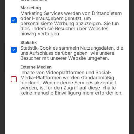
Marketing
Marketing Services werden von Drittanbietern
€
38,40
oder Herausgebern genutzt, um
personalisierte Werbung anzuzeigen. Sie tun
dies, indem sie Besucher über Websites
inkl. MwSt.
zzgl.
Versandkosten
hinweg verfolgen.
Lieferzeit:
ca. 2 - 3 Tage
Statistik
Statistik-Cookies sammeln Nutzungsdaten, die
Versandkosten Standard (Österreich):
€
10,00
uns Aufschluss darüber geben, wie unsere
Besucher mit unserer Website umgehen.
Bitte beachten Sie: Die Versandkosten gelten für Österreich.
Andere Länder können abweichen.
Externe Medien
Inhalte von Videoplattformen und Social-
Media-Plattformen werden standardmäßig
In den Warenkorb
blockiert. Wenn externe Services akzeptiert
werden, ist für den Zugriff auf diese Inhalte
keine manuelle Einwilligung mehr erforderlich.
Sie haben Fragen zu diesem
Artikel?
Gerne helfen wir Ihnen weiter.