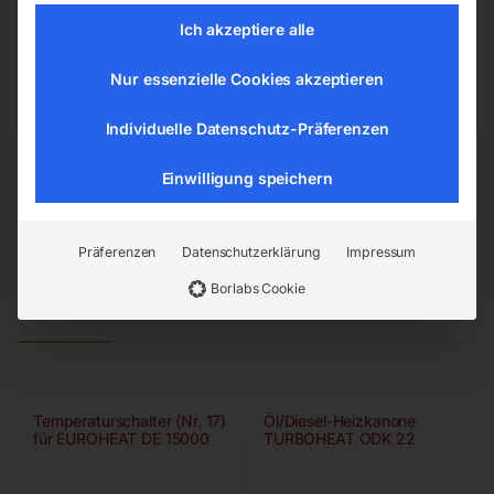
4911 Ried/Tumeltsham
Ich akzeptiere alle
office@elmag.at
Österreich
Nur essenzielle Cookies akzeptieren
Individuelle Datenschutz-Präferenzen
Einwilligung speichern
Präferenzen
Datenschutzerklärung
Impressum
Borlabs Cookie
Ähnliche Produkte
Temperaturschalter (Nr. 17)
Öl/Diesel-Heizkanone
für EUROHEAT DE 15000
TURBOHEAT ODK 22