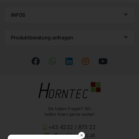
INFOS
Produktberatung anfragen
Sie haben Fragen? Wir
helfen Ihnen gerne weiter!
+43 4232 / 875 22
office@horntec.at