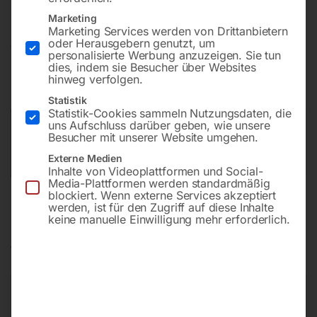
Marketing
Marketing Services werden von Drittanbietern
oder Herausgebern genutzt, um
€
1,50
personalisierte Werbung anzuzeigen. Sie tun
dies, indem sie Besucher über Websites
inkl. MwSt.
zzgl.
Versandkosten
hinweg verfolgen.
Lieferzeit:
Auf Nachfrage
Statistik
Statistik-Cookies sammeln Nutzungsdaten, die
uns Aufschluss darüber geben, wie unsere
Versandkosten Standard (Österreich):
€
10,00
Besucher mit unserer Website umgehen.
Bitte beachten Sie: Die Versandkosten gelten für Österreich.
Externe Medien
Andere Länder können abweichen.
Inhalte von Videoplattformen und Social-
Media-Plattformen werden standardmäßig
blockiert. Wenn externe Services akzeptiert
werden, ist für den Zugriff auf diese Inhalte
keine manuelle Einwilligung mehr erforderlich.
Produktsicherheit
Produktsicherheit