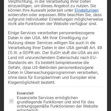
Verpflichtung, in die Verarbeitung Ihrer Daten
einzuwilligen, um dieses Angebot zu nutzen.
Sie
können Ihre Auswahl jederzeit unter
Einstellungen
widerrufen oder anpassen.
Bitte beachten Sie, dass
aufgrund individueller Einstellungen möglicherweise
nicht alle Funktionen der Website verfügbar sind.
Einige Services verarbeiten personenbezogene
Daten in den USA. Mit Ihrer Einwilligung zur
Nutzung dieser Services willigen Sie auch in die
Verarbeitung Ihrer Daten in den USA gemäß Art. 49
(1) lit. a GDPR ein. Der EuGH stuft die USA als ein
Land mit unzureichendem Datenschutz nach EU-
Standards ein. Es besteht beispielsweise die
Gefahr, dass US-Behörden personenbezogene
Daten in Überwachungsprogrammen verarbeiten,
Senkkopfschraube M8x12
ohne dass für Europäerinnen und Europäer eine
Klagemöglichkeit besteht.
Nicht vorrätig
Verfügbarkeit:
Es folgt eine Liste der Service-Gruppen, für die eine Einwilligun
Essenziell
Essenzielle Services ermöglichen
grundlegende Funktionen und sind für das
ordnungsgemäße Funktionieren der Website
für BOMAR Bandsägen
erforderlich.