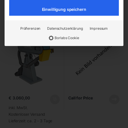
Einwilligung speichern
ELMAG Premium
Flächenschleifmaschine
Bandschleifmaschine HD
75×2000 A/HD-B
Präferenzen
Datenschutzerklärung
Impressum
Borlabs Cookie
€
3.060,00
Call for Price
inkl. MwSt.
Kostenloser Versand
Lieferzeit:
ca. 2 - 3 Tage