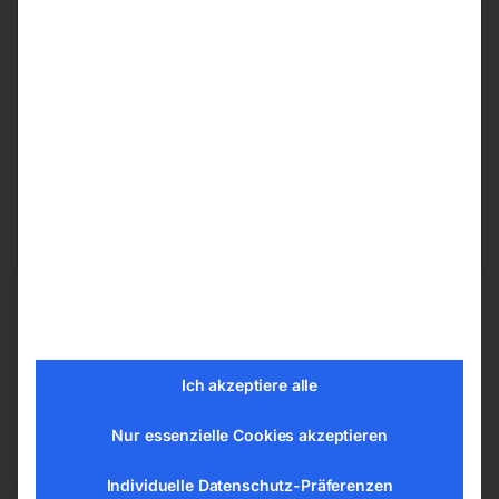
Herstellerinformationen
ELMAG Entwicklungs und Handels GmbH
Hannesgrub Nord 19
4911 Ried/Tumeltsham
office@elmag.at
Österreich
Ich akzeptiere alle
Nur essenzielle Cookies akzeptieren
Ähnliche Produkte
Individuelle Datenschutz-Präferenzen