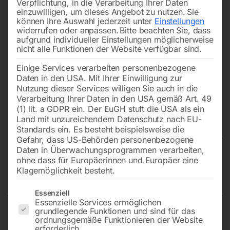
Verpflichtung, in die Verarbeitung Ihrer Daten
einzuwilligen, um dieses Angebot zu nutzen.
Sie
können Ihre Auswahl jederzeit unter
Einstellungen
widerrufen oder anpassen.
Bitte beachten Sie, dass
aufgrund individueller Einstellungen möglicherweise
nicht alle Funktionen der Website verfügbar sind.
Einige Services verarbeiten personenbezogene
Daten in den USA. Mit Ihrer Einwilligung zur
Nutzung dieser Services willigen Sie auch in die
Verarbeitung Ihrer Daten in den USA gemäß Art. 49
(1) lit. a GDPR ein. Der EuGH stuft die USA als ein
Land mit unzureichendem Datenschutz nach EU-
Standards ein. Es besteht beispielsweise die
Gefahr, dass US-Behörden personenbezogene
Daten in Überwachungsprogrammen verarbeiten,
Schweißtisch PRO auf Rädern
ohne dass für Europäerinnen und Europäer eine
Klagemöglichkeit besteht.
1500×1480 mm 16-diag
Es folgt eine Liste der Service-Gruppen, für die eine Einwilligun
Essenziell
Essenzielle Services ermöglichen
grundlegende Funktionen und sind für das
ordnungsgemäße Funktionieren der Website
Tischplatte 1500×1480 mm
erforderlich.