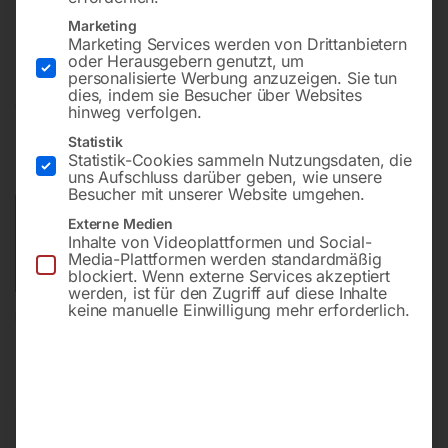
Bohrung ø16
Marketing
Gitter diagonal
Marketing Services werden von Drittanbietern
oder Herausgebern genutzt, um
personalisierte Werbung anzuzeigen. Sie tun
dies, indem sie Besucher über Websites
€
4.579,20
hinweg verfolgen.
Statistik
inkl. MwSt.
Kostenloser Versand
Statistik-Cookies sammeln Nutzungsdaten, die
Lieferzeit:
ca. 8 – 10 Wochen
uns Aufschluss darüber geben, wie unsere
Besucher mit unserer Website umgehen.
Versandkosten Standard (Österreich):
€
0,00
Externe Medien
Inhalte von Videoplattformen und Social-
Bitte beachten Sie: Die Versandkosten gelten für Österreich.
Media-Plattformen werden standardmäßig
Andere Länder können abweichen.
blockiert. Wenn externe Services akzeptiert
werden, ist für den Zugriff auf diese Inhalte
keine manuelle Einwilligung mehr erforderlich.
In den Warenkorb
Sie haben Fragen zu diesem
Artikel?