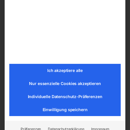
Je nach Ihren Präferenzen können Sie ihren
Schweißtische PRO aus den nachfolgenden
Bohrungssystemen wählen:
ø 28 mm im Raster 100×100 mm
ø 28 mm im Diagonalraster
ø 16 mm im Raster 100×100 mm
ø 16 mm im Diagonalraster
ø 16 mm im Raster 50×50 mm
Ich akzeptiere alle
Nur essenzielle Cookies akzeptieren
Tischplatte vom Schweißtisch –
Schweißplatte in hoher Qualität
Individuelle Datenschutz-Präferenzen
Die Tische sind aus dem Material S355J2+N
Einwilligung speichern
gemäß der Norm ISO 2768-1 gefertigt. Jede
Tischplatte hat eine gravierte Skala. Die
gravierte Skala besteht aus senkrechten und
Präferenzen
Datenschutzerklärung
Impressum