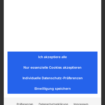
Je nach Ihren Präferenzen können Sie ihren
Schweißtische PRO aus den nachfolgenden
Bohrungssystemen wählen:
ø 28 mm im Raster 100×100 mm
ø 28 mm im Diagonalraster
ø 16 mm im Raster 100×100 mm
ø 16 mm im Diagonalraster
ø 16 mm im Raster 50×50 mm
Ich akzeptiere alle
Nur essenzielle Cookies akzeptieren
Tischplatte vom Schweißtisch –
Schweißplatte in hoher Qualität
Individuelle Datenschutz-Präferenzen
Die Tische sind aus dem Material S355J2+N
Einwilligung speichern
gemäß der Norm ISO 2768-1 gefertigt. Jede
Tischplatte hat eine gravierte Skala. Die
gravierte Skala besteht aus senkrechten und
Präferenzen
Datenschutzerklärung
Impressum