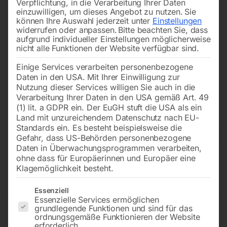
Verpflichtung, in die Verarbeitung Ihrer Daten
einzuwilligen, um dieses Angebot zu nutzen.
Sie
können Ihre Auswahl jederzeit unter
Einstellungen
widerrufen oder anpassen.
Bitte beachten Sie, dass
aufgrund individueller Einstellungen möglicherweise
nicht alle Funktionen der Website verfügbar sind.
Einige Services verarbeiten personenbezogene
Daten in den USA. Mit Ihrer Einwilligung zur
Nutzung dieser Services willigen Sie auch in die
Verarbeitung Ihrer Daten in den USA gemäß Art. 49
(1) lit. a GDPR ein. Der EuGH stuft die USA als ein
Land mit unzureichendem Datenschutz nach EU-
Standards ein. Es besteht beispielsweise die
Gefahr, dass US-Behörden personenbezogene
Daten in Überwachungsprogrammen verarbeiten,
Schweißtisch PRO auf Rädern
ohne dass für Europäerinnen und Europäer eine
Klagemöglichkeit besteht.
1200×800 mm 28-diag
Es folgt eine Liste der Service-Gruppen, für die eine Einwilligun
Essenziell
Essenzielle Services ermöglichen
grundlegende Funktionen und sind für das
ordnungsgemäße Funktionieren der Website
Tischplatte 1200×800 mm
erforderlich.