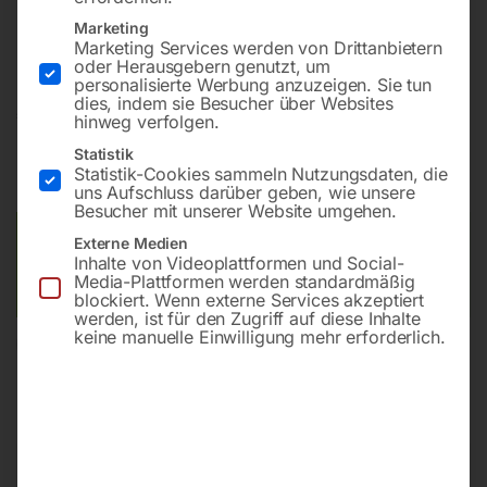
Bohrung ø28
Marketing
Gitter diagonal
Marketing Services werden von Drittanbietern
oder Herausgebern genutzt, um
personalisierte Werbung anzuzeigen. Sie tun
dies, indem sie Besucher über Websites
€
2.815,20
hinweg verfolgen.
Statistik
inkl. MwSt.
Kostenloser Versand
Statistik-Cookies sammeln Nutzungsdaten, die
Lieferzeit:
ca. 8 – 10 Wochen
uns Aufschluss darüber geben, wie unsere
Besucher mit unserer Website umgehen.
Versandkosten Standard (Österreich):
€
0,00
Externe Medien
Inhalte von Videoplattformen und Social-
Bitte beachten Sie: Die Versandkosten gelten für Österreich.
Media-Plattformen werden standardmäßig
Andere Länder können abweichen.
blockiert. Wenn externe Services akzeptiert
werden, ist für den Zugriff auf diese Inhalte
keine manuelle Einwilligung mehr erforderlich.
In den Warenkorb
Sie haben Fragen zu diesem
Artikel?