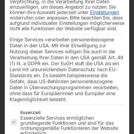
Verpflichtung, in die Verarbeitung Ihrer Daten
einzuwilligen, um dieses Angebot zu nutzen.
Sie
können Ihre Auswahl jederzeit unter
Einstellungen
widerrufen oder anpassen.
Bitte beachten Sie, dass
aufgrund individueller Einstellungen möglicherweise
nicht alle Funktionen der Website verfügbar sind.
Einige Services verarbeiten personenbezogene
Daten in den USA. Mit Ihrer Einwilligung zur
Nutzung dieser Services willigen Sie auch in die
Verarbeitung Ihrer Daten in den USA gemäß Art. 49
(1) lit. a GDPR ein. Der EuGH stuft die USA als ein
Land mit unzureichendem Datenschutz nach EU-
Standards ein. Es besteht beispielsweise die
Gefahr, dass US-Behörden personenbezogene
Daten in Überwachungsprogrammen verarbeiten,
Schweißtisch PRO auf Rädern
ohne dass für Europäerinnen und Europäer eine
Klagemöglichkeit besteht.
1200×800 mm 28-100×100
Es folgt eine Liste der Service-Gruppen, für die eine Einwilligun
Essenziell
Essenzielle Services ermöglichen
grundlegende Funktionen und sind für das
ordnungsgemäße Funktionieren der Website
Tischplatte 1200×800 mm
erforderlich.