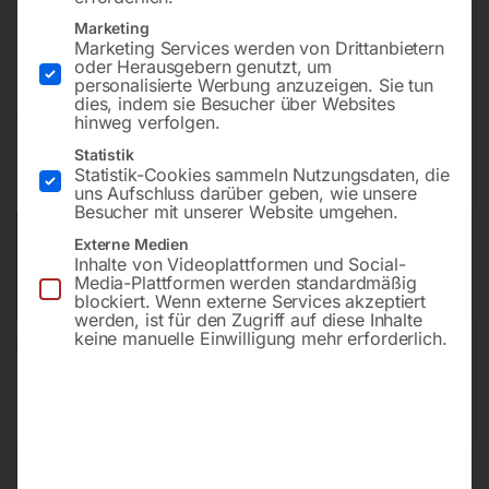
Bohrung ø28
Marketing
Gitter 100×100
Marketing Services werden von Drittanbietern
oder Herausgebern genutzt, um
personalisierte Werbung anzuzeigen. Sie tun
dies, indem sie Besucher über Websites
€
2.455,20
hinweg verfolgen.
Statistik
inkl. MwSt.
Kostenloser Versand
Statistik-Cookies sammeln Nutzungsdaten, die
Lieferzeit:
ca. 8 – 10 Wochen
uns Aufschluss darüber geben, wie unsere
Besucher mit unserer Website umgehen.
Versandkosten Standard (Österreich):
€
0,00
Externe Medien
Inhalte von Videoplattformen und Social-
Bitte beachten Sie: Die Versandkosten gelten für Österreich.
Media-Plattformen werden standardmäßig
Andere Länder können abweichen.
blockiert. Wenn externe Services akzeptiert
werden, ist für den Zugriff auf diese Inhalte
keine manuelle Einwilligung mehr erforderlich.
In den Warenkorb
Sie haben Fragen zu diesem
Artikel?