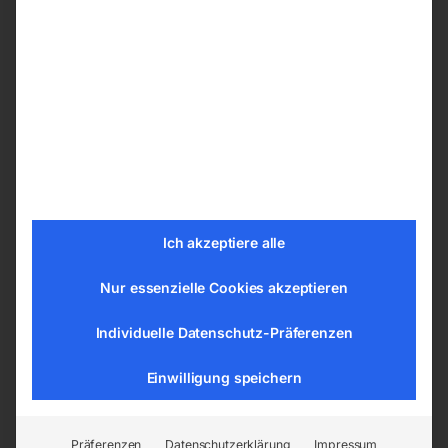
Je nach Ihren Präferenzen können Sie ihren
Schweißtische PRO aus den nachfolgenden
Bohrungssystemen wählen:
ø 28 mm im Raster 100×100 mm
ø 28 mm im Diagonalraster
ø 16 mm im Raster 100×100 mm
ø 16 mm im Diagonalraster
ø 16 mm im Raster 50×50 mm
Ich akzeptiere alle
Nur essenzielle Cookies akzeptieren
Tischplatte vom Schweißtisch –
Schweißplatte in hoher Qualität
Individuelle Datenschutz-Präferenzen
Die Tische sind aus dem Material S355J2+N
Einwilligung speichern
gemäß der Norm ISO 2768-1 gefertigt. Jede
Tischplatte hat eine gravierte Skala. Die
gravierte Skala besteht aus senkrechten und
Präferenzen
Datenschutzerklärung
Impressum