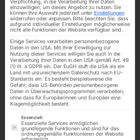
Verpflichtung, in die Verarbeitung Ihrer Daten
einzuwilligen, um dieses Angebot zu nutzen.
Sie
können Ihre Auswahl jederzeit unter
Einstellungen
widerrufen oder anpassen.
Bitte beachten Sie, dass
aufgrund individueller Einstellungen möglicherweise
nicht alle Funktionen der Website verfügbar sind.
Einige Services verarbeiten personenbezogene
Daten in den USA. Mit Ihrer Einwilligung zur
Nutzung dieser Services willigen Sie auch in die
Verarbeitung Ihrer Daten in den USA gemäß Art. 49
(1) lit. a GDPR ein. Der EuGH stuft die USA als ein
Land mit unzureichendem Datenschutz nach EU-
Standards ein. Es besteht beispielsweise die
Gefahr, dass US-Behörden personenbezogene
Daten in Überwachungsprogrammen verarbeiten,
Schweißtisch PRO auf Rädern
ohne dass für Europäerinnen und Europäer eine
Klagemöglichkeit besteht.
1200×1000 mm 28-100×100
Es folgt eine Liste der Service-Gruppen, für die eine Einwilligun
Essenziell
Essenzielle Services ermöglichen
grundlegende Funktionen und sind für das
ordnungsgemäße Funktionieren der Website
Tischplatte 1200×1000 mm
erforderlich.