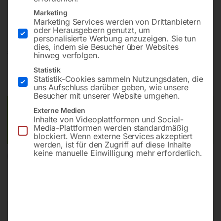
Bohrung ø28
Marketing
Gitter 100×100
Marketing Services werden von Drittanbietern
oder Herausgebern genutzt, um
personalisierte Werbung anzuzeigen. Sie tun
dies, indem sie Besucher über Websites
€
2.875,20
hinweg verfolgen.
Statistik
inkl. MwSt.
Kostenloser Versand
Statistik-Cookies sammeln Nutzungsdaten, die
Lieferzeit:
ca. 8 – 10 Wochen
uns Aufschluss darüber geben, wie unsere
Besucher mit unserer Website umgehen.
Versandkosten Standard (Österreich):
€
0,00
Externe Medien
Inhalte von Videoplattformen und Social-
Bitte beachten Sie: Die Versandkosten gelten für Österreich.
Media-Plattformen werden standardmäßig
Andere Länder können abweichen.
blockiert. Wenn externe Services akzeptiert
werden, ist für den Zugriff auf diese Inhalte
keine manuelle Einwilligung mehr erforderlich.
In den Warenkorb
Sie haben Fragen zu diesem
Artikel?