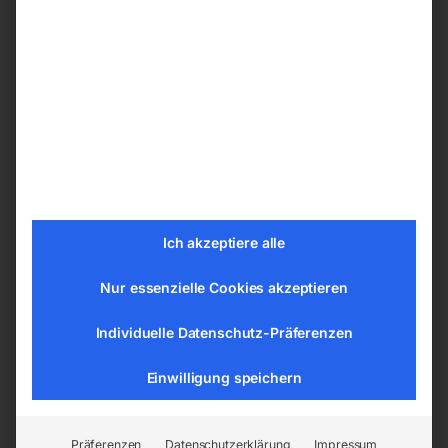
Je nach Ihren Präferenzen können Sie ihren
Schweißtische PRO aus den nachfolgenden
Bohrungssystemen wählen:
ø 28 mm im Raster 100×100 mm
ø 28 mm im Diagonalraster
ø 16 mm im Raster 100×100 mm
ø 16 mm im Diagonalraster
ø 16 mm im Raster 50×50 mm
Ich akzeptiere alle
Nur essenzielle Cookies akzeptieren
Tischplatte vom Schweißtisch –
Schweißplatte in hoher Qualität
Individuelle Datenschutz-Präferenzen
Die Tische sind aus dem Material S355J2+N
Einwilligung speichern
gemäß der Norm ISO 2768-1 gefertigt. Jede
Tischplatte hat eine gravierte Skala. Die
gravierte Skala besteht aus senkrechten und
Präferenzen
Datenschutzerklärung
Impressum