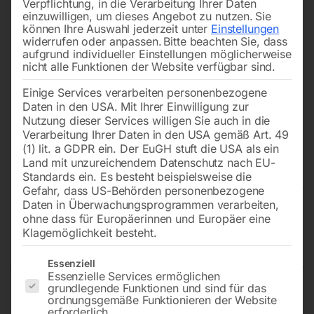
Verpflichtung, in die Verarbeitung Ihrer Daten
einzuwilligen, um dieses Angebot zu nutzen.
Sie
können Ihre Auswahl jederzeit unter
Einstellungen
widerrufen oder anpassen.
Bitte beachten Sie, dass
aufgrund individueller Einstellungen möglicherweise
nicht alle Funktionen der Website verfügbar sind.
Einige Services verarbeiten personenbezogene
Daten in den USA. Mit Ihrer Einwilligung zur
Nutzung dieser Services willigen Sie auch in die
Verarbeitung Ihrer Daten in den USA gemäß Art. 49
(1) lit. a GDPR ein. Der EuGH stuft die USA als ein
Land mit unzureichendem Datenschutz nach EU-
Standards ein. Es besteht beispielsweise die
Gefahr, dass US-Behörden personenbezogene
Daten in Überwachungsprogrammen verarbeiten,
Schweißtisch PRO auf Rädern
ohne dass für Europäerinnen und Europäer eine
Klagemöglichkeit besteht.
1000×1000 mm 16-diag
Es folgt eine Liste der Service-Gruppen, für die eine Einwilligun
Essenziell
Essenzielle Services ermöglichen
grundlegende Funktionen und sind für das
ordnungsgemäße Funktionieren der Website
Tischplatte 1000×1000 mm
erforderlich.