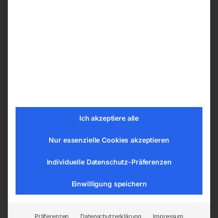
Je nach Ihren Präferenzen können Sie ihren
Schweißtische PRO aus den nachfolgenden
Bohrungssystemen wählen:
ø 28 mm im Raster 100×100 mm
ø 28 mm im Diagonalraster
ø 16 mm im Raster 100×100 mm
ø 16 mm im Diagonalraster
ø 16 mm im Raster 50×50 mm
Ich akzeptiere alle
Nur essenzielle Cookies akzeptieren
Tischplatte vom Schweißtisch –
Schweißplatte in hoher Qualität
Individuelle Datenschutz-Präferenzen
Die Tische sind aus dem Material S355J2+N
Einwilligung speichern
gemäß der Norm ISO 2768-1 gefertigt. Jede
Tischplatte hat eine gravierte Skala. Die
gravierte Skala besteht aus senkrechten und
Präferenzen
Datenschutzerklärung
Impressum