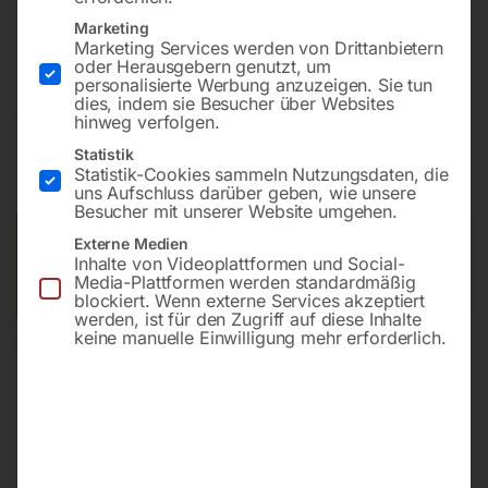
Bohrung ø16
Marketing
Gitter diagonal
Marketing Services werden von Drittanbietern
oder Herausgebern genutzt, um
personalisierte Werbung anzuzeigen. Sie tun
dies, indem sie Besucher über Websites
€
2.791,20
hinweg verfolgen.
Statistik
inkl. MwSt.
Kostenloser Versand
Statistik-Cookies sammeln Nutzungsdaten, die
Lieferzeit:
ca. 8 – 10 Wochen
uns Aufschluss darüber geben, wie unsere
Besucher mit unserer Website umgehen.
Versandkosten Standard (Österreich):
€
0,00
Externe Medien
Inhalte von Videoplattformen und Social-
Bitte beachten Sie: Die Versandkosten gelten für Österreich.
Media-Plattformen werden standardmäßig
Andere Länder können abweichen.
blockiert. Wenn externe Services akzeptiert
werden, ist für den Zugriff auf diese Inhalte
keine manuelle Einwilligung mehr erforderlich.
In den Warenkorb
Sie haben Fragen zu diesem
Artikel?