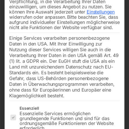
Verpflichtung, in die Verarbeitung Ihrer Daten
einzuwilligen, um dieses Angebot zu nutzen.
Sie
können Ihre Auswahl jederzeit unter
Einstellungen
widerrufen oder anpassen.
Bitte beachten Sie, dass
aufgrund individueller Einstellungen möglicherweise
nicht alle Funktionen der Website verfügbar sind.
Einige Services verarbeiten personenbezogene
Daten in den USA. Mit Ihrer Einwilligung zur
Nutzung dieser Services willigen Sie auch in die
Verarbeitung Ihrer Daten in den USA gemäß Art. 49
(1) lit. a GDPR ein. Der EuGH stuft die USA als ein
Land mit unzureichendem Datenschutz nach EU-
Standards ein. Es besteht beispielsweise die
Gefahr, dass US-Behörden personenbezogene
Daten in Überwachungsprogrammen verarbeiten,
Schweißtisch PRO auf Rädern
ohne dass für Europäerinnen und Europäer eine
Klagemöglichkeit besteht.
1000×1000 mm 16-50×50
Es folgt eine Liste der Service-Gruppen, für die eine Einwilligun
Essenziell
Essenzielle Services ermöglichen
grundlegende Funktionen und sind für das
ordnungsgemäße Funktionieren der Website
Tischplatte 1000×1000 mm
erforderlich.