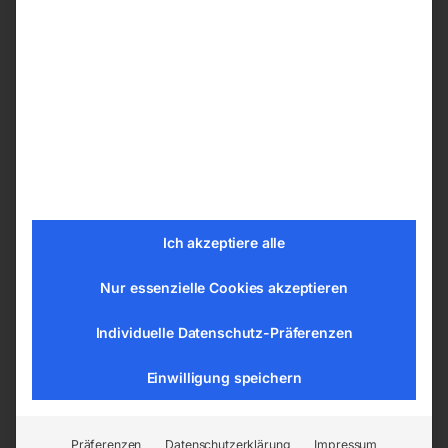
Je nach Ihren Präferenzen können Sie ihren
Schweißtische PRO aus den nachfolgenden
Bohrungssystemen wählen:
ø 28 mm im Raster 100×100 mm
ø 28 mm im Diagonalraster
ø 16 mm im Raster 100×100 mm
ø 16 mm im Diagonalraster
ø 16 mm im Raster 50×50 mm
Ich akzeptiere alle
Nur essenzielle Cookies akzeptieren
Tischplatte vom Schweißtisch –
Schweißplatte in hoher Qualität
Individuelle Datenschutz-Präferenzen
Die Tische sind aus dem Material S355J2+N
Einwilligung speichern
gemäß der Norm ISO 2768-1 gefertigt. Jede
Tischplatte hat eine gravierte Skala. Die
gravierte Skala besteht aus senkrechten und
Präferenzen
Datenschutzerklärung
Impressum