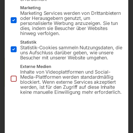
Bohrung ø16
Marketing
Gitter 50×50
Marketing Services werden von Drittanbietern
oder Herausgebern genutzt, um
personalisierte Werbung anzuzeigen. Sie tun
dies, indem sie Besucher über Websites
€
2.791,20
hinweg verfolgen.
Statistik
inkl. MwSt.
Kostenloser Versand
Statistik-Cookies sammeln Nutzungsdaten, die
Lieferzeit:
ca. 8 – 10 Wochen
uns Aufschluss darüber geben, wie unsere
Besucher mit unserer Website umgehen.
Versandkosten Standard (Österreich):
€
0,00
Externe Medien
Inhalte von Videoplattformen und Social-
Bitte beachten Sie: Die Versandkosten gelten für Österreich.
Media-Plattformen werden standardmäßig
Andere Länder können abweichen.
blockiert. Wenn externe Services akzeptiert
werden, ist für den Zugriff auf diese Inhalte
keine manuelle Einwilligung mehr erforderlich.
In den Warenkorb
Sie haben Fragen zu diesem
Artikel?